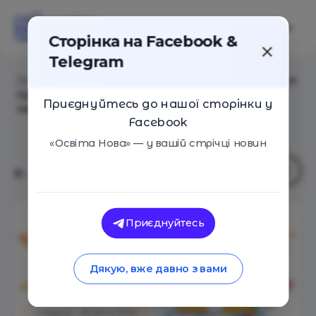
Сторінка на Facebook &
Telegram
Головна
/
Статті
/
Розпочато реєстрацію у Noosphere
Space Art Challenge: малюнки надсилайте до 28
Приєднуйтесь до нашої сторінки у
квітня 2024 року
Facebook
«Освіта Нова» — у вашій стрічці новин
Приєднуйтесь
Дякую, вже давно з вами