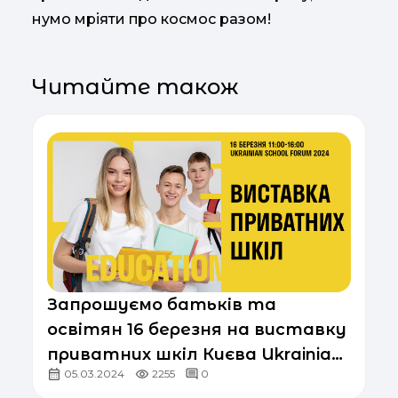
нумо мріяти про космос разом!
Читайте також
Запрошуємо батьків та
освітян 16 березня на виставку
приватних шкіл Києва Ukrainian
05.03.2024
2255
0
School Forum 2024