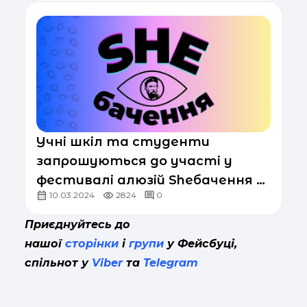
Учні шкіл та студенти
запрошуються до участі у
фестивалі алюзій Sheбачення з
10.03.2024
2824
0
9 по 31 березня
Приєднуйтесь до
нашої
сторінки
і
групи
у Фейсбуці,
спільнот у
Viber
та
Telegram