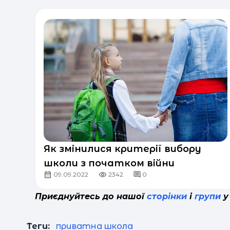
Як змінилися критерії вибору
школи з початком війни
09.09.2022
2342
0
Приєднуйтесь до нашої
сторінки
і
групи
у
Теги:
приватна школа