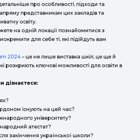
детальніше про особливості, підходи та
напряму представникам цих закладів та
иватну освіту.
ожете на одній локації познайомитися з
иокремити для себе ті, які підійдуть вам
rum 2024
– це не лише виставка шкіл, це ще й
які розкриють ключові можливості для освіти в
ви дізнаєтеся:
іях?
ордоном існують на цей час?
міжнародного університету?
жнародний атестат?
сля закінчення української школи?