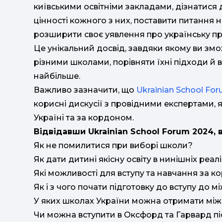
київськими освітніми закладами, дізнатися 
цінності кожного з них, поставити питання 
розширити своє уявлення про українську пр
Це унікальний досвід, завдяки якому ви зм
різними школами, порівняти їхні підходи й в
найбільше.
Важливо зазначити, що
Ukrainian School Fo
корисні дискусії з провідними експертами, 
Україні та за кордоном.
Відвідавши Ukrainian School Forum 2024, 
Як не помилитися при виборі школи?
Як дати дитині якісну освіту в нинішніх реал
Які можливості для вступу та навчання за к
Як і з чого почати підготовку до вступу до 
У яких школах України можна отримати мі
Чи можна вступити в Оксфорд та Гарвард пі