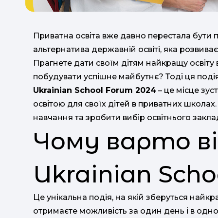
Приватна освіта вже давно перестала бути 
альтернатива державній освіті, яка розвиває
Прагнете дати своїм дітям найкращу освіту 
побудувати успішне майбутнє? Тоді ця подія
Ukrainian School Forum 2024
– це місце зус
освітою для своїх дітей в приватних школах
навчання та зробити вибір освітнього закла
Чому варто в
Ukrainian Scho
Це унікальна подія, на якій зберуться найкр
отримаєте можливість за один день і в одно