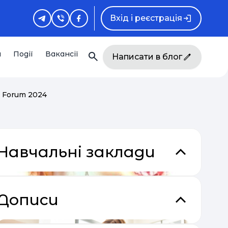
Вхід і реєстрація
и
Події
Вакансії
Написати в блог
l Forum 2024
Навчальні заклади
Дописи