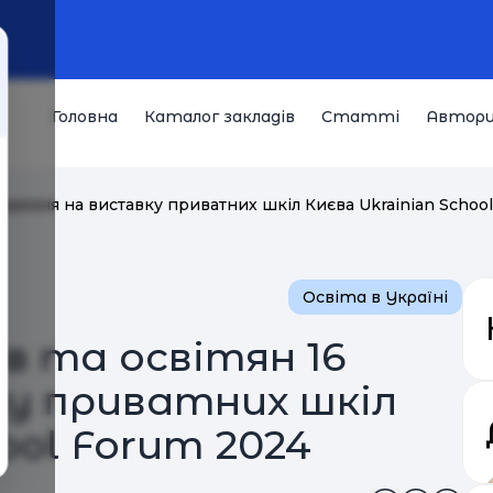
Головна
Каталог закладів
Статті
Автор
березня на виставку приватних шкіл Києва Ukrainian Schoo
Освіта в Україні
в та освітян 16
ку приватних шкіл
ool Forum 2024