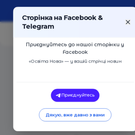
Про портал
Реклама
Контакти
Сторінка на Facebook &
Telegram
Приєднуйтесь до нашої сторінки у
Facebook
Головна
/
Статті
/
Запрошуємо батьків та освітян 16 
«Освіта Нова» — у вашій стрічці новин
Освіта Нова
Запрошуємо батькі
Приєднуйтесь
березня на вистав
Дякую, вже давно з вами
Києва Ukrainian Sch