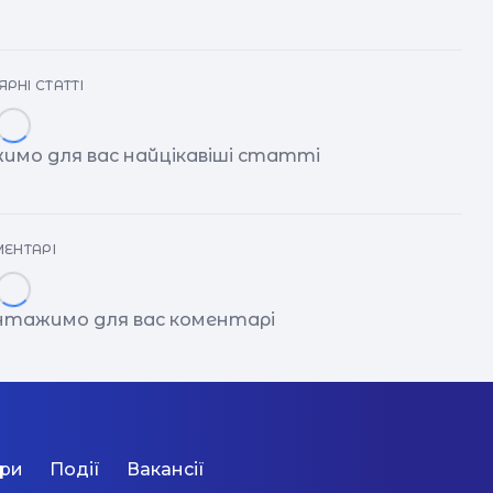
РНІ СТАТТІ
имо для вас найцікавіші статті
ЕНТАРІ
антажимо для вас коментарі
ори
Події
Вакансії