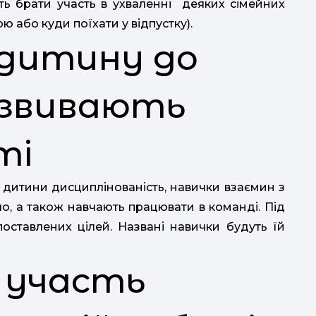
ть брати участь в ухваленні деяких сімейних
 або куди поїхати у відпустку).
 дитину до
озвивають
ті
у дитини дисциплінованість, навички взаємин з
ло, а також навчають працювати в команді. Під
оставлених цілей. Названі навички будуть їй
е участь