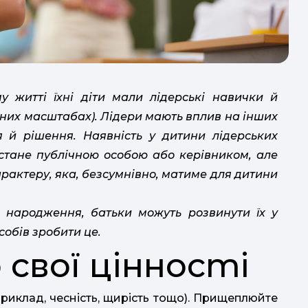
а
п
п
у житті їхні діти мали лідерські навички й
альних масштабах). Лідери мають вплив на інших
 й рішення. Наявність у дитини лідерських
 стане публічною особою або керівником, але
характеру, яка, безсумнівно, матиме для дитини
д народження, батьки можуть розвинути їх у
Тью
в
собів зробити це.
о свої цінності
в
приклад, чесність, щирість тощо). Прищеплюйте