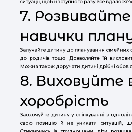
ситуації, щоб наступного разу все вдалося?»
7. Розвивайт
навички план
Залучайте дитину до планування сімейних сп
до родичів тощо. Дозволяйте їй висловит
Можна також доручати дитині дрібні обов'яз
8. Виховуйте 
хоробрість
Заохочуйте дитину у спілкуванні з однолі
свою позицію й не уникати ситуацій, щ
Стикаючись із труднощами, діти розвива