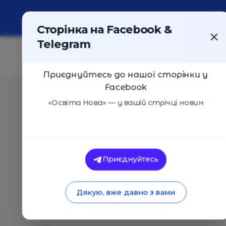
Про портал
Реклама
Контакти
Сторінка на Facebook &
Telegram
Приєднуйтесь до нашої сторінки у
Facebook
Головна
/
Статті
/
17 порад батькам та вчителям, як 
«Освіта Нова» — у вашій стрічці новин
Освіта Нова
17 порад батькам т
Приєднуйтесь
розвивати в дітей 
Дякую, вже давно з вами
05.02.2024
2733
0