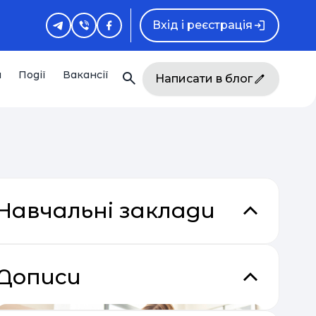
Вхід і реєстрація
и
Події
Вакансії
Написати в блог
Навчальні заклади
Дописи
кладки