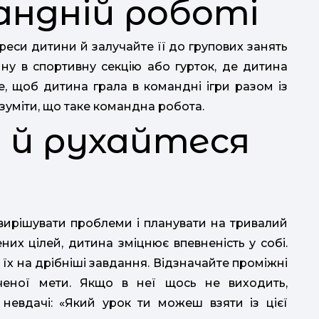
андній роботі
реси дитини й залучайте її до групових занять
ину в спортивну секцію або гурток, де дитина
е, щоб дитина грала в командні ігри разом із
зуміти, що таке командна робота.
і й рухайтеся
 вирішувати проблеми і планувати на тривалий
них цілей, дитина зміцнює впевненість у собі.
и їх на дрібніші завдання. Відзначайте проміжні
еної мети. Якщо в неї щось не виходить,
невдачі: «Який урок ти можеш взяти із цієї