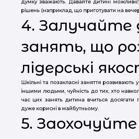
думку зважають. Давайте дитині можливіс
рішень (наприклад, що приготувати на вечерю
4. Залучайте
занять, що р
лідерські якос
Шкільні та позакласні заняття розвивають 
іншими людьми, чуйність до тих, хто навко
час цих занять дитина вчиться досягати п
дуже корисні в майбутньому.
5. Заохочуйт