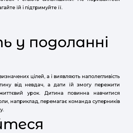
йте їй і підтримуйте її.
ь у подоланні
визначених цілей, а і виявляють наполегливість
итину від невдач, а дати їй змогу пережити
життєвий урок. Дитина повинна навчитися
коли, наприклад, перемагає команда суперників
у.
айтеся