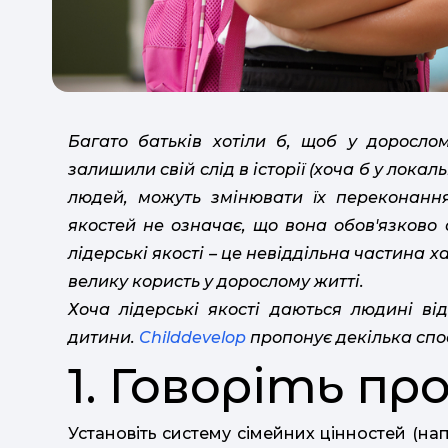
Багато батьків хотіли б, щоб у дорослом
залишили свій слід в історії (хоча б у лок
людей, можуть змінювати їх переконання
якостей не означає, що вона обов'язково
лідерські якості – це невіддільна частина 
велику користь у дорослому житті.
Хоча лідерські якості даються людині ві
дитини.
Childdevelop
пропонує декілька спо
1. Говоріть пр
Установіть систему сімейних цінностей (на