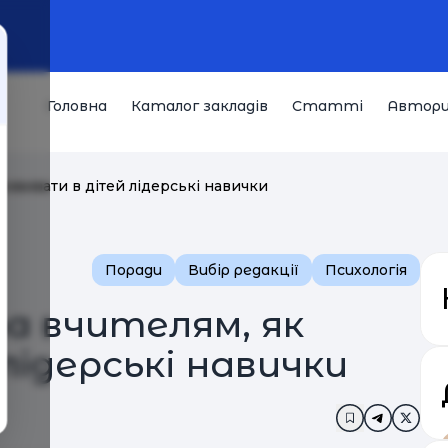
Головна
Каталог закладів
Статті
Автор
розвивати в дітей лідерські навички
Поради
Вибір редакції
Психологія
а вчителям, як
лідерські навички
Додати в за