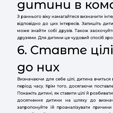
дитини в ком
З раннього віку намагайтеся визначити інте
відповідно до цих інтересів. Запишіть дит
може знайти собі друзів. Також заохочуйт
друзями. Для дитини це чудовий спосіб зро
6. Ставте ціл
до них
Визначаючи для себе цілі, дитина вчиться
період часу. Крім того, досягаючи поставле
Покажіть дитині, як ставити цілі й розбиват
досягнення дитини на шляху до визнач
запропонуйте їй проаналізувати причини 