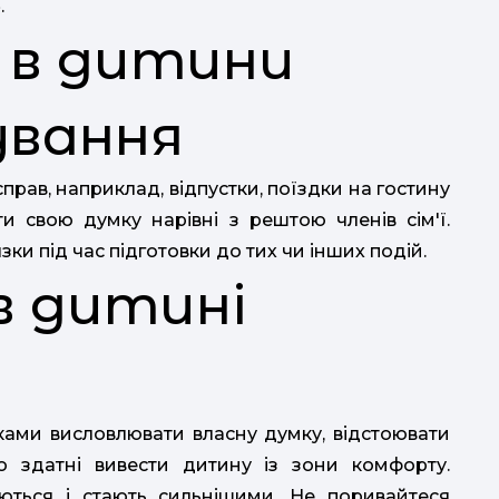
.
е в дитини
ування
рав, наприклад, відпустки, поїздки на гостину
и свою думку нарівні з рештою членів сім'ї.
ки під час підготовки до тих чи інших подій.
в дитині
тками висловлювати власну думку, відстоювати
о здатні вивести дитину із зони комфорту.
ються і стають сильнішими. Не поривайтеся