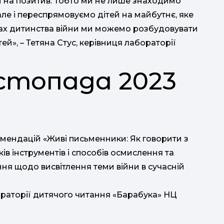
й на позитив. Тобто ми не лише знаходимо
але і переспрямовуємо дітей на майбутнє, яке
ах дитинства війни ми можемо розбудовувати
ей», – Тетяна Стус, керівниця лабораторії
листопада 2023
Ів
ендацій «Живі письменники: Як говорити з
ків інструментів і способів осмислення та
ння щодо висвітлення теми війни в сучасній
ораторії дитячого читання «Барабука» НЦ