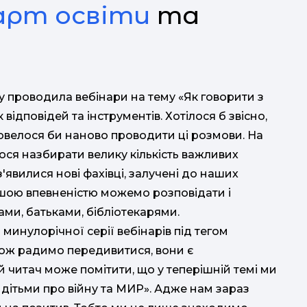
арт освіти
та
L
досв
му проводила вебінари на тему «Як говорити з
7 з
відповідей та інструментів. Хотілося б звісно,
 довелося би наново проводити ці розмови. На
лося назбирати велику кількість важливих
'явилися нові фахівці, залучені до наших
ільшою впевненістю можемо розповідати і
ми, батьками, бібліотекарями.
тел
минулорічної серії вебінарів під тегом
кож радимо передивитися, вони є
вечі
читач може помітити, що у теперішній темі ми
 дітьми про війну та МИР». Адже нам зараз