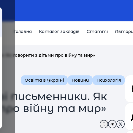
Головна
Каталог закладів
Статті
Автор
. Як говорити з дітьми про війну та мир»
Освіта в Україні
Новини
Психологія
ві письменники. Як
про війну та мир»
Додати в за