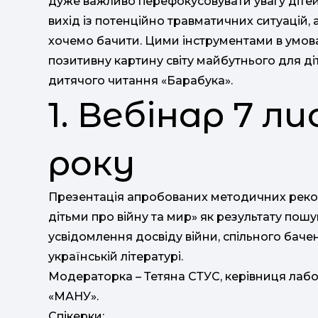
дуже важливо перефокусовувати увагу діте
вихід із потенційно травматичних ситуацій, 
хочемо бачити. Цими інструментами в умов
позитивну картину світу майбутнього для діт
дитячого читання «Барабука».
1. Вебінар 7 
року
Презентація апробованих методичних реком
дітьми про війну та мир» як результату пошу
усвідомлення досвіду війни, спільного баче
українській літературі.
Модераторка – Тетяна СТУС, керівниця лаб
«МАНУ».
Спікерки: