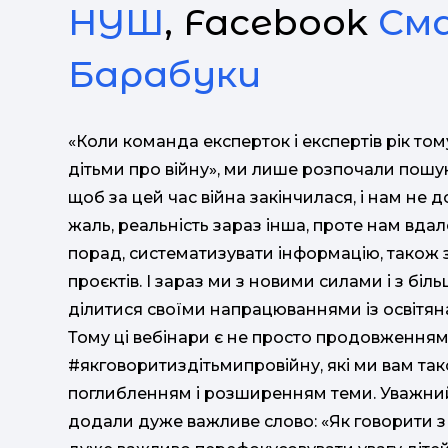
НУШ
, Facebook
См
Барабуки
«Коли команда експерток і експертів рік то
дітьми про війну», ми лише розпочали пошук 
щоб за цей час війна закінчилася, і нам не
жаль, реальність зараз інша, проте нам вда
порад, систематизувати інформацію, також з
проєктів. І зараз ми з новими силами і з б
ділитися своїми напрацюваннями із освітяна
Тому ці вебінари є не просто продовженням 
#якговоритиздітьмипровійну, які ми вам та
поглибленням і розширенням теми. Уважний 
додали дуже важливе слово: «Як говорити з