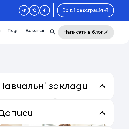
Вхід і реєстрація
и
Події
Вакансії
Написати в блог
Навчальні заклади
Дописи
кладки