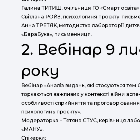
Галина ТИТИШ, очільниця ГО «Смарт освіта»,
Світлана РОЙЗ, психологиня проєкту, письм
Анна ТРЕТЯК, методистка лабораторії дитяч
«БараБука», письменниця.
2. Вебінар 9 
року
Вебінар «Аналіз видань, які стосуються тем б
торкаються важливих у контексті війни аспекті
особливості сприйняття та проговорювання 
психологинь проєкту».
Модераторка – Тетяна СТУС, керівниця лаб
«МАНУ».
Спікерки: