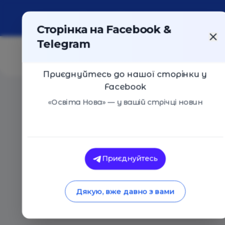
Про портал
Реклама
Контакти
Сторінка на Facebook &
Telegram
Приєднуйтесь до нашої сторінки у
Facebook
Головна
/
Статті
/
Серія вебінарів «Живі письменники
«Освіта Нова» — у вашій стрічці новин
Освіта Нова
Серія вебінарів «Жи
Приєднуйтесь
говорити з дітьми 
Дякую, вже давно з вами
07.11.2023
3702
0