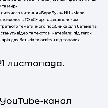
 та мир».
ї дитячого читання «БараБука» НЦ «Мала
 і психологів ГО «Смарт освіта» шляхом
 третього тематичного посібника для батьків та
стануть відео та текстові матеріали під тегом
арів для батьків та освітян від топових
а 21 листопада.
су
з
 YouTube-канал
(