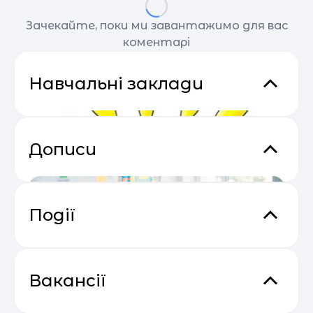
Зачекайте, поки ми завантажимо для вас
коментарі
Навчальні заклади
Дописи
Події
Практичний онлайн-марафон
04.05
“Святковий Email Boost”
Вакансії
Житомирський Академічний