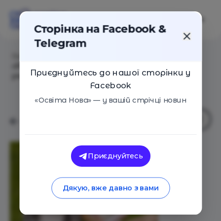
Сторінка на Facebook &
Telegram
Головна
/
Статті
/
Оприлюднено черговий випуск
«PISA-2018: Україна в центрі уваги» – стійке
Приєднуйтесь до нашої сторінки у
учнівство
Facebook
«Освіта Нова» — у вашій стрічці новин
Приєднуйтесь
Дякую, вже давно з вами