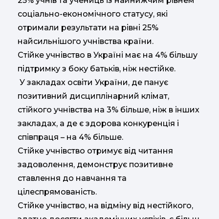
25% учнів та учениць із найнижчим рівнем
соціально-економічного статусу, які
отримали результати на рівні 25%
найсильнішого учнівства країни.
Стійке учнівство в Україні має на 4% більшу
підтримку з боку батьків, ніж нестійке.
У закладах освіти України, де панує
позитивний дисциплінарний клімат,
стійкого учнівства на 3% більше, ніж в інших
закладах, а де є здорова конкуренція і
співпраця – на 4% більше.
Стійке учнівство отримує від читання
задоволення, демонструє позитивне
ставлення до навчання та
цілеспрямованість.
Стійке учнівство, на відміну від нестійкого,