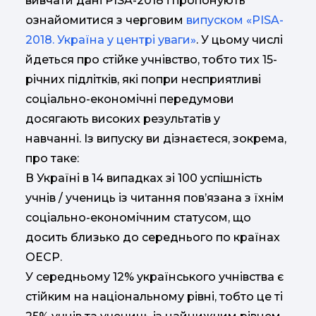
вивчати дані PISA-2018 і пропонують
ознайомитися з черговим
випуском «PISA-
2018. Україна у центрі уваги»
. У цьому числі
йдеться про стійке учнівство, тобто тих 15-
річних підлітків, які попри несприятливі
соціально-економічні передумови
досягають високих результатів у
навчанні. Із випуску ви дізнаєтеся, зокрема,
про таке:
В Україні в 14 випадках зі 100 успішність
учнів / учениць із читання пов’язана з їхнім
соціально-економічним статусом, що
досить близько до середнього по країнах
ОЕСР.
У середньому 12% українського учнівства є
стійким на національному рівні, тобто це ті