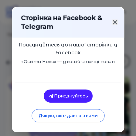
Сторінка на Facebook &
Telegram
Головна
/
Навчальні заклади
/
Star Kids
Приєднуйтесь до нашої сторінки у
Facebook
«Освіта Нова» — у вашій стрічці новин
Приєднуйтесь
Дякую, вже давно з вами