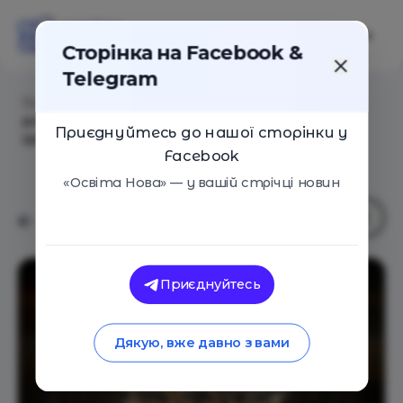
Сторінка на Facebook &
Telegram
Головна
/
Статті
/
Рутенія: повернення коду нації –
документальний фільм про українську візуальну
Приєднуйтесь до нашої сторінки у
ідентичність
Facebook
«Освіта Нова» — у вашій стрічці новин
Приєднуйтесь
Дякую, вже давно з вами