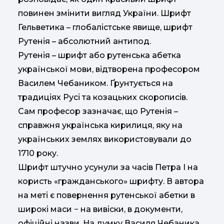
повинен змінити вигляд України. Шрифт
Гельветика – глобалістське явище, шрифт
Рутенія – абсолютний антипод.
Рутенія – шрифт або рутенська абетка
української мови, відтворена професором
Василем Чебаником. Ґрунтується на
традиціях Русі та козацьких скорописів.
Сам професор зазначає, що Рутенія –
справжня українська кирилиця, яку на
українських землях використовували до
1710 року.
Шрифт штучно усунули за часів Петра І на
користь «гражданського» шрифту. В автора
на меті є повернення рутенської абетки в
широкі маси − на вивіски, в документи,
офіційні назви. На думку Василя Чебаника,