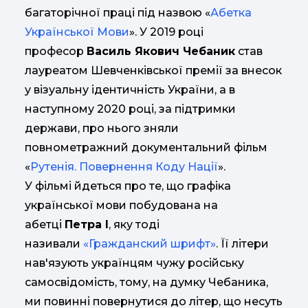
багаторічної праці під назвою «
Абетка
Української Мови
». У 2019 році
професор
Василь Якович Чебаник
став
лауреатом Шевченківської премії за внесок
у візуальну ідентичність України, а в
наступному 2020 році, за підтримки
держави, про нього зняли
повнометражний документальний фільм
«
Рутенія. Повернення Коду Нації
».
У фільмі йдеться про те, що графіка
української мови побудована на
абетці
Петра I
, яку тоді
називали
«Гражданский шрифт»
. Її літери
нав'язують українцям чужу російську
самосвідомість, тому, на думку Чебаника,
ми повинні повернутися до літер, що несуть