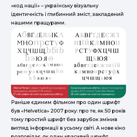
«код нації» – українську візуальну
ідентичність і глибинний зміст, закладений
нашими пращурами.
Раніше єдиним фільмом про один шрифт
був «Helvetica» 2007 року: про те, як 50 років
тому простий шрифт без зарубок змінив
вигляд інформації в усьому світі. А нове кіно
розповідає, як один красивий шрифт