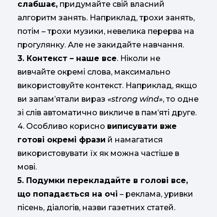
слабшає,
придумайте свій власний
алгоритм занять. Наприклад, трохи занять,
потім – трохи музики, невелика перерва на
прогулянку. Але не закидайте навчання.
3. Контекст – наше все
. Ніколи не
вивчайте окремі слова, максимально
використовуйте контекст. Наприклад, якщо
ви запам’ятали вираз
«strong wind»
, то одне
зі слів автоматично викличе в пам’яті друге.
4. Особливо корисно
виписувати вже
готові окремі фрази
й намагатися
використовувати їх як можна частіше в
мові.
5. Подумки перекладайте в голові все,
що попадається на очі
– реклама, уривки
пісень, діалогів, назви газетних статей.