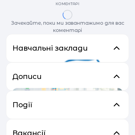
КОМЕНТАРІ
Зачекайте, поки ми завантажимо для вас
коментарі
Навчальні заклади
Дописи
Події
Email Profit: Секрети розсилок, що
04.05
продають
Вакансії