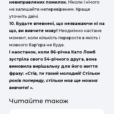
невиправлених помилок.
Ніколи і нічого
не залишайте неперевіреним. Краще
уточніть двічі.
10. Будьте впевнені, що незважаючи ні на
що, ви вивчите мову!
Неодмінно настане
момент, коли кількість переросте в якість і
мовного бар'єра не буде.
І наостанок, коли 86-річна Като Ломб
зустріла свого 54-річного друга, вона
вимовила вирішальну для його життя
фразу:
«Стів, ти такий молодий! Стільки
років попереду, стільки мов ще можна
вивчити! ».
Читайте також