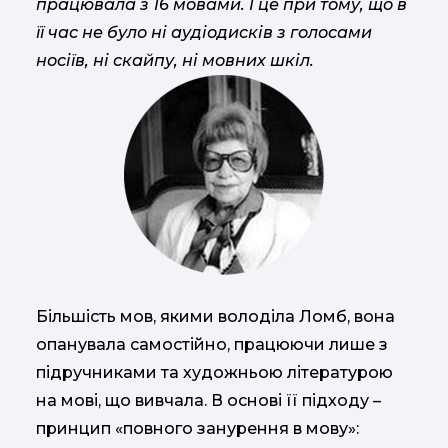
працювала з 16 мовами. І це при тому, що в
її час не було ні аудіодисків з голосами
носіїв, ні скайпу, ні мовних шкіл.
Більшість мов, якими володіла Ломб, вона
опанувала самостійно, працюючи лише з
підручниками та художньою літературою
на мові, що вивчала. В основі її підходу –
принцип «повного занурення в мову»: