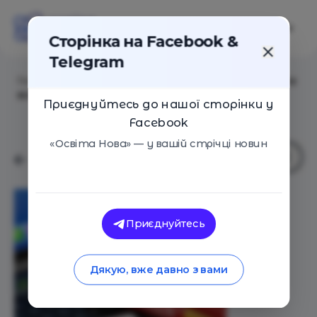
Сторінка на Facebook &
Telegram
Головна
/
Статті
/
10 цінних порад від Като Ломб, яка
володіла 16 мовами
Приєднуйтесь до нашої сторінки у
Facebook
«Освіта Нова» — у вашій стрічці новин
Приєднуйтесь
Дякую, вже давно з вами