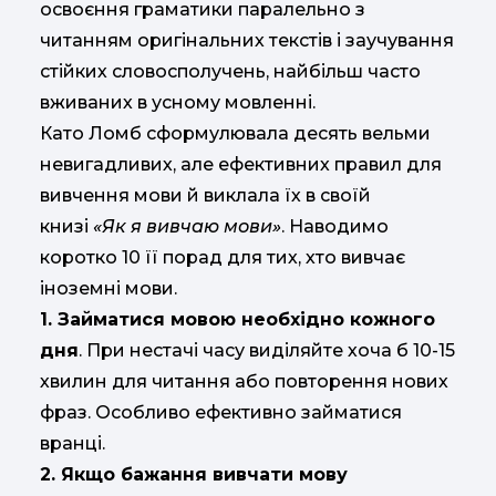
освоєння граматики паралельно з
читанням оригінальних текстів і заучування
стійких словосполучень, найбільш часто
вживаних в усному мовленні.
Като Ломб сформулювала десять вельми
невигадливих, але ефективних правил для
вивчення мови й виклала їх в своїй
книзі
«Як я вивчаю мови»
. Наводимо
коротко 10 її порад для тих, хто вивчає
іноземні мови.
1. Займатися мовою необхідно кожного
дня
. При нестачі часу виділяйте хоча б 10-15
хвилин для читання або повторення нових
фраз. Особливо ефективно займатися
вранці.
2. Якщо бажання вивчати мову