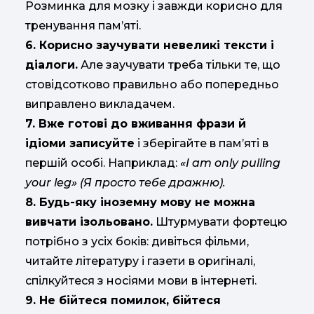
Розминка для мозку і завжди корисно для
тренування пам’яті.
6. Корисно заучувати невеликі тексти і
діалоги.
Але заучувати треба тільки те, що
стовідсотково правильно або попередньо
виправлено викладачем.
7. Вже готові до вживання фрази й
ідіоми записуйте
і зберігайте в пам’яті в
першій особі. Наприклад:
«I am only pulling
your leg»
(Я просто тебе дражню).
8. Будь-яку іноземну мову не можна
вивчати ізольовано.
Штурмувати фортецю
потрібно з усіх боків: дивіться фільми,
читайте літературу і газети в оригіналі,
спілкуйтеся з носіями мови в інтернеті.
9. Не бійтеся помилок, бійтеся