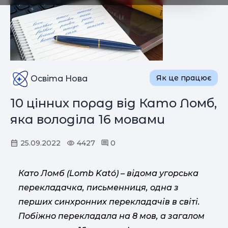
Як це працює
Освіта Нова
10 цінних порад від Като Ломб,
яка володіла 16 мовами
25.09.2022
4427
0
Като Ломб (Lomb Kató) – відома угорська
перекладачка, письменниця, одна з
перших синхронних перекладачів в світі.
Побіжно перекладала на 8 мов, а загалом