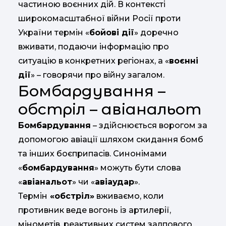
частиною воєнних дій. В контексті
широкомасштабної війни Росії проти
України термін «
бойові дії
» доречно
вживати, подаючи інформацію про
ситуацію в конкретних регіонах, а «
воєнні
дії
» – говорячи про війну загалом.
Бомбардування –
обстріл – авіанальот
Бомбардування
– здійснюється ворогом за
допомогою авіації шляхом скидання бомб
та інших боєприпасів. Синонімами
«
бомбардування
» можуть бути слова
«
авіанальот
» чи «
авіаудар
».
Термін
«обстріл»
вживаємо, коли
противник веде вогонь із артилерії,
мінометів, реактивних систем залпового