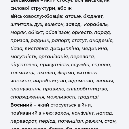
Військовий
– який стосується війська, як
силової структури, або ж
військовослужбовців:
аташе, бюджет,
шпиталь, дух, ешелон, завод, корабель,
моряк, об’єкт, обов’язок, оркестр, парад,
призов, радник, рапорт, статут, академія,
база, виставка, дисципліна, медицина,
могутність, організація, перевага,
підготовка, присутність, служба, справа,
таємниця, техніка, форма, хитрість,
частина, виробництво, відомство, звання,
планування, правило, співробітництво,
спорядження, можливості, традиції
.
Воєнний
– який стосується війни,
пов’язаний з нею:
закон, конфлікт, напад,
переворот, період, потенціал, режим, стан,