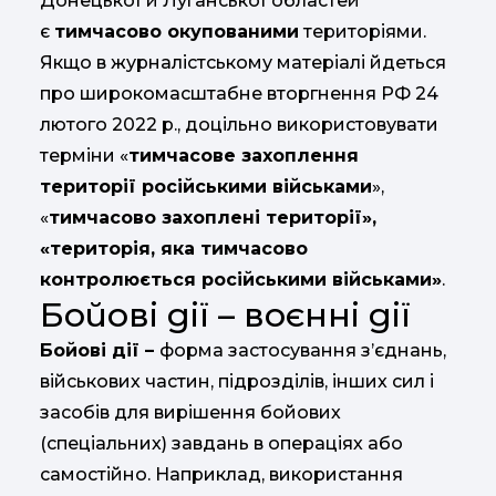
Донецької й Луганської областей
є
тимчасово окупованими
територіями.
Якщо в журналістському матеріалі йдеться
про широкомасштабне вторгнення РФ 24
лютого 2022 р., доцільно використовувати
терміни «
тимчасове захоплення
території російськими військами
»,
«
тимчасово захоплені території»,
«територія, яка тимчасово
контролюється російськими військами»
.
Бойові дії – воєнні дії
Бойові дії –
форма застосування з’єднань,
військових частин, підрозділів, інших сил і
засобів для вирішення бойових
(спеціальних) завдань в операціях або
самостійно. Наприклад, використання