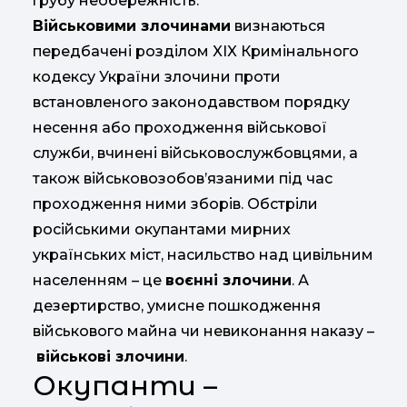
грубу необережність.
Військовими злочинами
визнаються
передбачені розділом XIX Кримінального
кодексу України злочини проти
встановленого законодавством порядку
несення або проходження військової
служби, вчинені військовослужбовцями, а
також військовозобов’язаними під час
проходження ними зборів. Обстріли
російськими окупантами мирних
українських міст, насильство над цивільним
населенням – це
воєнні злочини
. А
дезертирство, умисне пошкодження
військового майна чи невиконання наказу –
військові злочини
.
Окупанти –