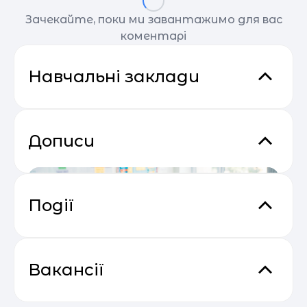
Зачекайте, поки ми завантажимо для вас
коментарі
Навчальні заклади
Дописи
Події
Відеокурс від SendPulse “Email
04.05
Маркетинг”
Вакансії
Osnovy
МОН оприлюднило