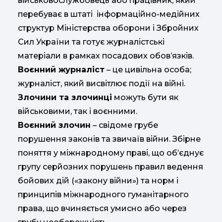
військовослужбовець або працівник, який
перебуває в штаті інформаційно-медійних
структур Міністерства оборони і Збройних
Сил України та готує журналістські
матеріали в рамках посадових обов’язків.
Воєнний журналіст
– це цивільна особа;
журналіст, який висвітлює події на війні.
Злочини та злочинці
можуть бути як
військовими, так і воєнними.
Воєнний злочин
– свідоме грубе
порушення законів та звичаїв війни. Збірне
поняття у міжнародному праві, що об’єднує
групу серйозних порушень правил ведення
бойових дій («закону війни») та норм і
принципів міжнародного гуманітарного
права, що вчиняється умисно або через