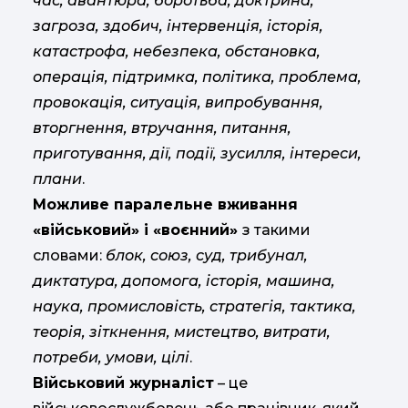
час, авантюра, боротьба, доктрина,
загроза, здобич, інтервенція, історія,
катастрофа, небезпека, обстановка,
операція, підтримка, політика, проблема,
провокація, ситуація, випробування,
вторгнення, втручання, питання,
приготування, дії, події, зусилля, інтереси,
плани
.
Можливе паралельне вживання
«військовий» і «воєнний»
з такими
словами:
блок, союз, суд, трибунал,
диктатура, допомога, історія, машина,
наука, промисловість, стратегія, тактика,
теорія, зіткнення, мистецтво, витрати,
потреби, умови, цілі
.
Військовий журналіст
– це