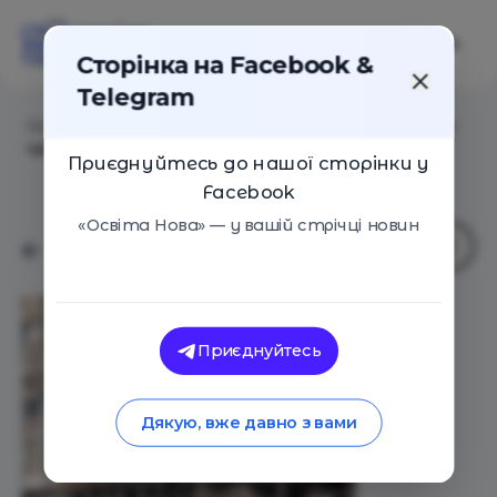
Сторінка на Facebook &
Telegram
Головна
/
Статті
/
Мовний фронт: словник воєнного
часу
Приєднуйтесь до нашої сторінки у
Facebook
«Освіта Нова» — у вашій стрічці новин
Приєднуйтесь
Дякую, вже давно з вами