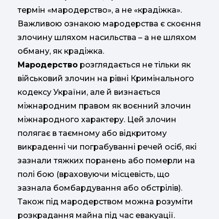
термін «мародерство», а не «крадіжка».
Важливою ознакою мародерства є скоєння
злочину шляхом насильства – а не шляхом
обману, як крадіжка.
Мародерство
розглядається не тільки як
військовий злочин на рівні Кримінального
кодексу України, але й визнається
міжнародним правом як воєнний злочин
міжнародного характеру. Цей злочин
полягає в таємному або відкритому
викраденні чи пограбуванні речей осіб, які
зазнали тяжких поранень або померли на
полі бою (враховуючи місцевість, що
зазнала бомбардування або обстрілів).
Також під мародерством можна розуміти
розкрадання майна під час евакуації.