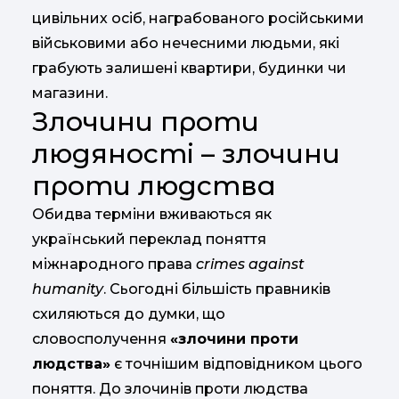
цивільних осіб, награбованого російськими
військовими або нечесними людьми, які
грабують залишені квартири, будинки чи
магазини.
Злочини проти
людяності – злочини
проти людства
Обидва терміни вживаються як
український переклад поняття
міжнародного права
crimes against
humanity
. Сьогодні більшість правників
схиляються до думки, що
словосполучення
«злочини проти
людства»
є точнішим відповідником цього
поняття. До злочинів проти людства