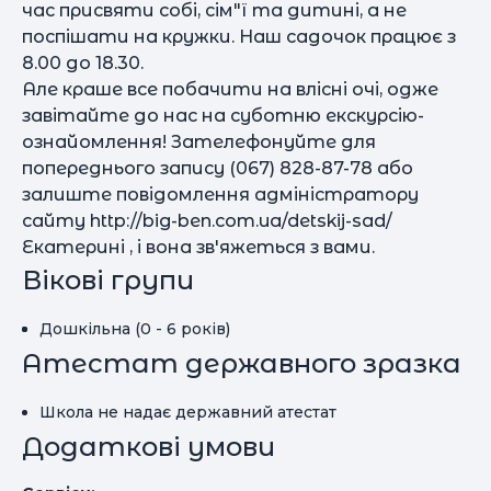
час присвяти собі, сім"ї та дитині, а не
поспішати на кружки. Наш садочок працює з
8.00 до 18.30.
Але краше все побачити на влісні очі, одже
завітайте до нас на суботню екскурсію-
ознайомлення! Зателефонуйте для
попереднього запису (067) 828-87-78 або
залиште повідомлення адміністратору
сайту http://big-ben.com.ua/detskij-sad/
Екатерині , і вона зв'яжеться з вами.
Вікові групи
Дошкільна (0 - 6 років)
Атестат державного зразка
Школа не надає державний атестат
Додаткові умови