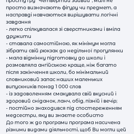
просту гру "Четвертий зайвий", малі не
просто визначають фігуру чи предмет, а
насправді навчаються вирішувати логічні
завдання
- легко спілкувалася зі сверстниками і вміла
дружити
- ставала самостійною, як мінімум могла
зібрати свій рюкзак до недільної прогулянки
- мала відмінну підготовку до школи і
розмовляла ангійською краще, ніж багато
після закінчення школи, бо мінімальний
словниковий запас наших маленьких
випускників понад 1 000 слов
- із задоволенням смакувала свій вкусний і
здоровий сніданок, ланч, обід, пізній і вечір;
- постійно знаходився під спостереженням
медсестри, яку ви знаєте особисто
До того ж до програми програма насичена
різними видами діяльності, щоб Ви могли цей