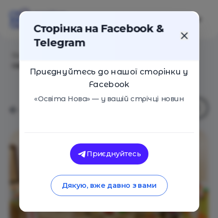
Сторінка на Facebook &
Telegram
Головна
/
Навчальні заклади
/
БІМ БОМ Дитячий
садочок повного дня з англійською мовою
Приєднуйтесь до нашої сторінки у
Facebook
«Освіта Нова» — у вашій стрічці новин
Приєднуйтесь
Дякую, вже давно з вами