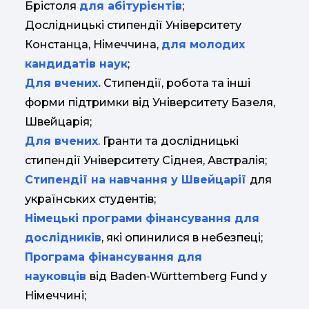
Брістоля
для абітурієнтів
;
Дослідницькі стипендії Університету
Констанца, Німеччина,
для молодих
кандидатів наук
;
Для вчених.
Стипендії, робота та інші
форми підтримки від Університету Базеля,
Швейцарія;
Для вчених
. Гранти та дослідницькі
стипендії Університету Сіднея, Австралія;
Стипендії на навчання у Швейцарії
для
українських студентів;
Німецькі програми фінансування для
дослідників
, які опинилися в небезпеці;
Програма фінансування для
науковців
від Baden‐Württemberg Fund у
Німеччині;