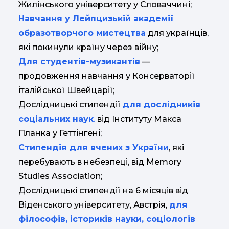
Жилінського університету у Словаччині;
Навчання у Лейпцизькій академії
образотворчого мистецтва
для українців,
які покинули країну через війну;
Для студентів-музикантів
—
продовження навчання у Консерваторії
італійської Швейцарії;
Дослідницькі стипендії
для дослідників
соціальни
х наук
.
від Інституту Макса
Планка у Геттінгені;
Стипендія для вчених з України
, які
перебувають в небезпеці, від Memory
Studies Association;
Дослідницькі стипендії на 6 місяців від
Віденського університету, Австрія,
для
філософів, істориків науки, соціологів