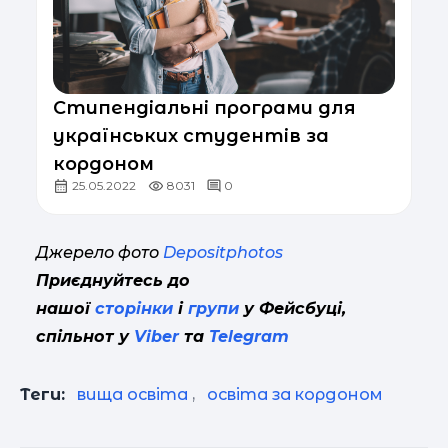
Стипендіальні програми для
українських студентів за
кордоном
25.05.2022
8031
0
Джерело фото
Depositphotos
Приєднуйтесь до
нашої
сторінки
і
групи
у Фейсбуці,
спільнот у
Viber
та
Telegram
Теги:
вища освіта
,
освіта за кордоном