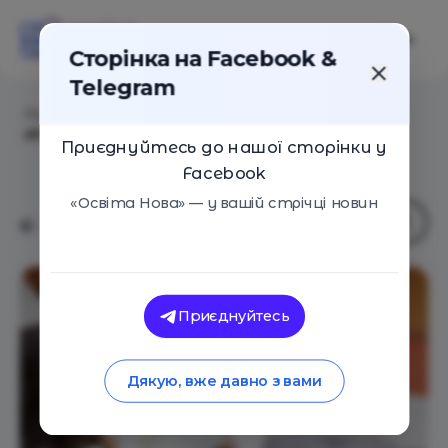
Сторінка на Facebook &
Telegram
Головна
/
Статті
/
Можливості та програми ЄС для
абітурієнтів, студентів та науковців
Приєднуйтесь до нашої сторінки у
Facebook
«Освіта Нова» — у вашій стрічці новин
Приєднуйтесь
Дякую, вже давно з вами