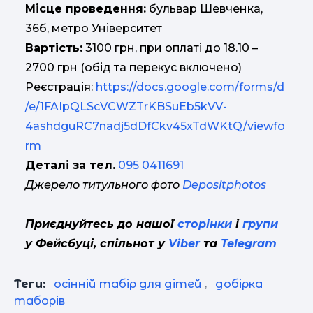
Місце проведення:
бульвар Шевченка,
36б, метро Університет
Вартість:
3100 грн, при оплаті до 18.10 –
2700 грн (обід та перекус включено)
Реєстрація:
https://docs.google.com/forms/d
/e/1FAIpQLScVCWZTrKBSuEb5kVV-
4ashdguRC7nadj5dDfCkv45xTdWKtQ/viewfo
rm
Деталі за тел.
095 0411691
Джерело титульного фото
Depositphotos
Приєднуйтесь до нашої
сторінки
і
групи
у Фейсбуці, спільнот у
Viber
та
Telegram
Теги:
осінній табір для дітей
,
добірка
таборів