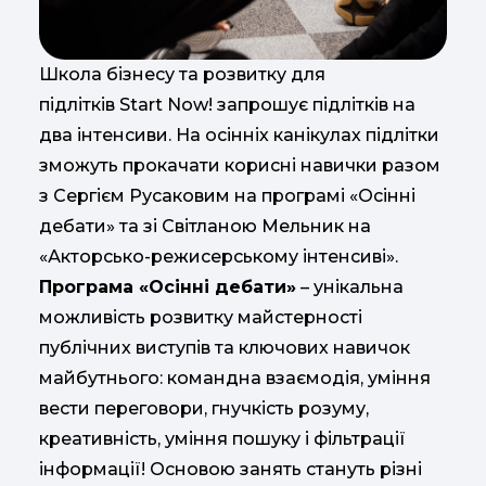
Школа бізнесу та розвитку для
підлітків Start Now! запрошує підлітків на
два інтенсиви. На осінніх канікулах підлітки
зможуть прокачати корисні навички разом
з Сергієм Русаковим на програмі «Осінні
дебати» та зі Світланою Мельник на
«Акторсько-режисерському інтенсиві».
Програма «Осінні дебати»
– унікальна
можливість розвитку майстерності
публічних виступів та ключових навичок
майбутнього: командна взаємодія, уміння
вести переговори, гнучкість розуму,
креативність, уміння пошуку і фільтрації
інформації! Основою занять стануть різні