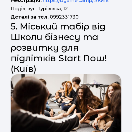
Реєстрація:
https://bgame.camp/#Київ
,
Поділ, вул. Турівська, 12
Деталі за тел.
0992331730
5. Міський табір від
Школи бізнесу та
розвитку для
підлітків Start Now!
(Київ)