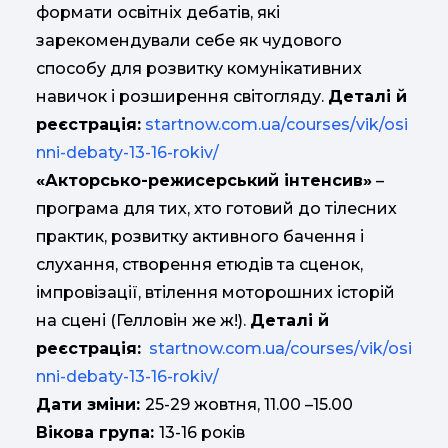
формати освітніх дебатів, які
зарекомендували себе як чудового
способу для розвитку комунікативних
навичок і розширення світогляду.
Деталі й
реєстрація:
startnow.com.ua/courses/vik/osi
nni-debaty-13-16-rokiv/
«Акторсько-режисерський інтенсив»
–
програма для тих, хто готовий до тілесних
практик, розвитку активного бачення і
слухання, створення етюдів та сценок,
імпровізації, втілення моторошних історій
на сцені (Гелловін же ж!).
Деталі й
реєстрація:
startnow.com.ua/courses/vik/osi
nni-debaty-13-16-rokiv/
Дати зміни:
25-29 жовтня, 11.00 –15.00
Вікова група:
13-16 років