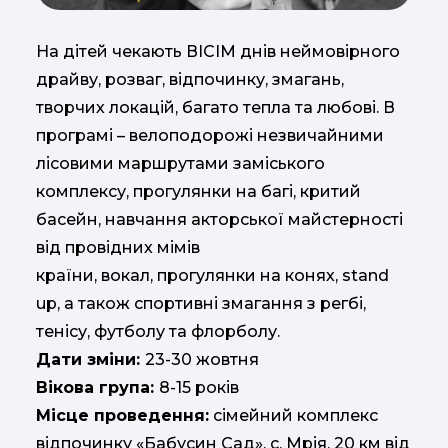
На дітей чекають ВІСІМ днів неймовірного
драйву, розваг, відпочинку, змагань,
творчих локацій, багато тепла та любові. В
програмі – велоподорожі незвичайними
лісовими маршрутами заміського
комплексу, прогулянки на багі, критий
басейн, навчання акторської майстерності
від провідних мімів
країни, вокал, прогулянки на конях, stand
up, а також спортивні змагання з регбі,
тенісу, футболу та флорболу.
Дати зміни:
23-30 жовтня
Вікова група:
8-15 років
Місце проведення:
сімейний комплекс
відпочинку «Бабусин Сад», с. Мрія, 20 км від