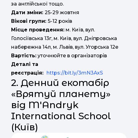
за англійської тощо.
Дати зміни:
25-29 жовтня
Вікові групи:
5-12 років
Місце проведення:
м. Київ, вул.
Голосіївська 13г, м. Київ, вул. Дніпровська
набережна 14л, м. Львів, вул. Угорська 12е
Вартість:
уточнюйте в організаторів
Деталі та
реєстрація:
https://bit.ly/3mN3AxS
2. Денний екотабір
«Врятуй планету»
від M'Andryk
International School
(Київ)