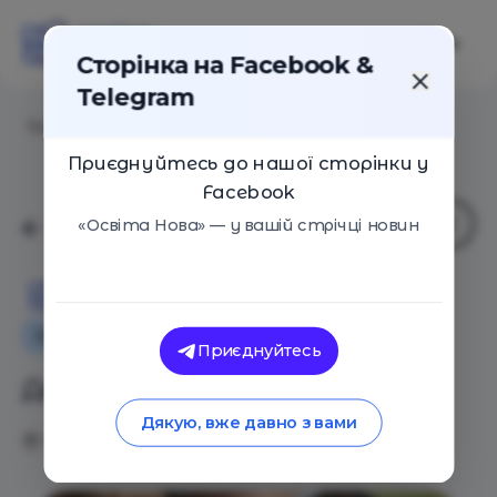
Сторінка на Facebook &
Telegram
Головна
/
Статті
/
Добірка осінніх таборів 2021
Приєднуйтесь до нашої сторінки у
Facebook
«Освіта Нова» — у вашій стрічці новин
Освіта Нова
Сім'я
Додаткова освіта для дітей
Приєднуйтесь
Добірка осінніх таборів 2021
Дякую, вже давно з вами
12.10.2021
2567
0