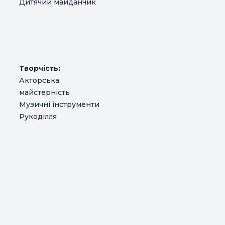
Дитячий майданчик
Творчість:
Акторська
майстерність
Музичні інструменти
Рукоділля
м