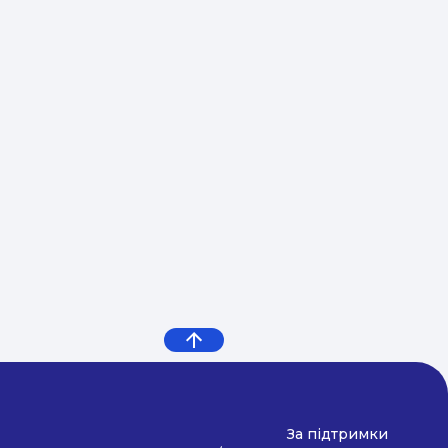
розвитку, поліпшення здоров'я, розвиток
внутрішніх резервів, вміння знаходити контакт з
навколишнім світом.
За підтримки