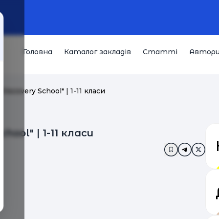
Головна
Каталог закладів
Статті
Автор
scovery School" | 1-11 класи
hool" | 1-11 класи
Додати в за