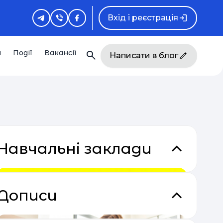
Вхід і реєстрація
и
Події
Вакансії
Написати в блог
Навчальні заклади
кладки
Дописи