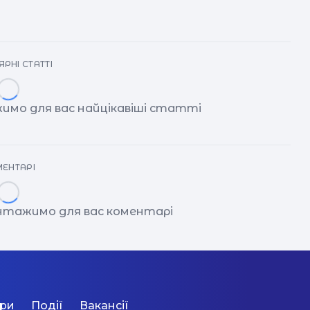
РНІ СТАТТІ
имо для вас найцікавіші статті
ЕНТАРІ
антажимо для вас коментарі
ори
Події
Вакансії