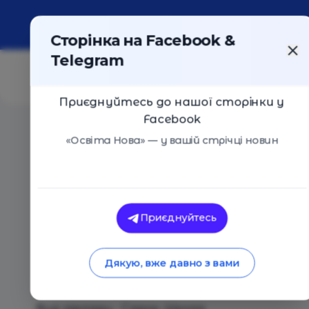
Про портал
Реклама
Контакти
Сторінка на Facebook &
Telegram
Приєднуйтесь до нашої сторінки у
Facebook
Головна
/
Навчальні заклади
/
Міжнародний Ліцей "Di
«Освіта Нова» — у вашій стрічці новин
Міжнародний Ліцей "Discovery Sc
Оцінка 0 - 0 голосів
Приєднуйтесь
Дякую, вже давно з вами
Загальний опис
Вид закладу - Садок, Школа