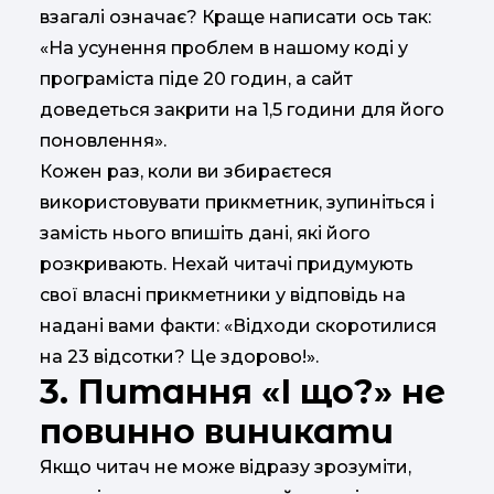
взагалі означає? Краще написати ось так:
«На усунення проблем в нашому коді у
програміста піде 20 годин, а сайт
доведеться закрити на 1,5 години для його
поновлення».
Кожен раз, коли ви збираєтеся
використовувати прикметник, зупиніться і
замість нього впишіть дані, які його
розкривають. Нехай читачі придумують
свої власні прикметники у відповідь на
надані вами факти: «Відходи скоротилися
на 23 відсотки? Це здорово!».
3. Питання «І що?» не
повинно виникати
Якщо читач не може відразу зрозуміти,