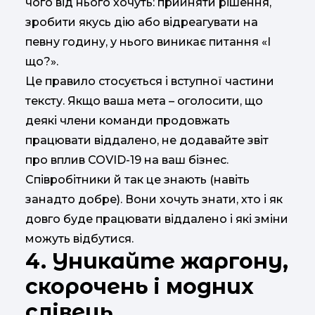
чого від нього хочуть: прийняти рішення,
зробити якусь дію або відреагувати на
певну годину, у нього виникає питання «І
що?».
Це правило стосується і вступної частини
тексту. Якщо ваша мета – оголосити, що
деякі члени команди продовжать
працювати віддалено, не додавайте звіт
про вплив COVID-19 на ваш бізнес.
Співробітники й так це знають (навіть
занадто добре). Вони хочуть знати, хто і як
довго буде працювати віддалено і які зміни
можуть відбутися.
4. Уникайте жаргону,
скорочень і модних
слівець