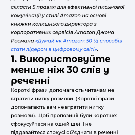
скласти 5 правил для ефективної письмової
комунікації у стилі Amazon на основі
книжки колишнього директора з
корпоративних сервісів Amazon Джона
Росмана
«Думай як Amazon: 50 ½ способів
стати лідером в цифровому світі»
.
1. Використовуйте
менше ніж 30 слів у
реченні
Короткі фрази допомагають читачам не
втратити нитку розмови. (Короткі фрази
допомагають вам не втратити нитку
розмови). Щоб пропозиції були коротше:
сфокусуйтеся на одній ідеї. І не
піддавайтеся спокусі об'єднати в реченні