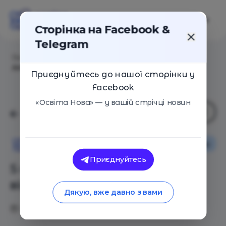
Сторінка на Facebook &
Telegram
Головна
/
Статті
/
5 правил ідеального тексту від
Amazon
Приєднуйтесь до нашої сторінки у
Facebook
«Освіта Нова» — у вашій стрічці новин
Поради
Освіта Нова
Приєднуйтесь
5 правил ідеального тексту
від Amazon
Дякую, вже давно з вами
29.06.2021
2419
0