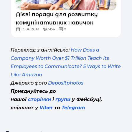
Дієві поради для розвитку
комунікативних навичок
13.06.2019
5154
0
Переклад з англійської
How Does a
Company Worth Over $1 Trillion Teach Its
Employees to Communicate? 5 Ways to Write
Like Amazon
Джерело фото
Depositphotos
Приєднуйтесь до
нашої
сторінки
і
групи
у Фейсбуці,
спільнот у
Viber
та
Telegram