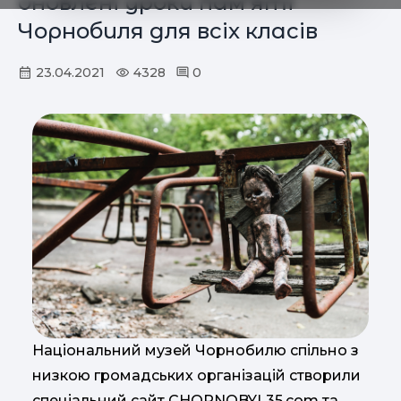
оновлені уроки пам'яті
Чорнобиля для всіх класів
23.04.2021
4328
0
Національний музей Чорнобилю спільно з
низкою громадських організацій створили
спеціальний сайт CHORNOBYL35.com та