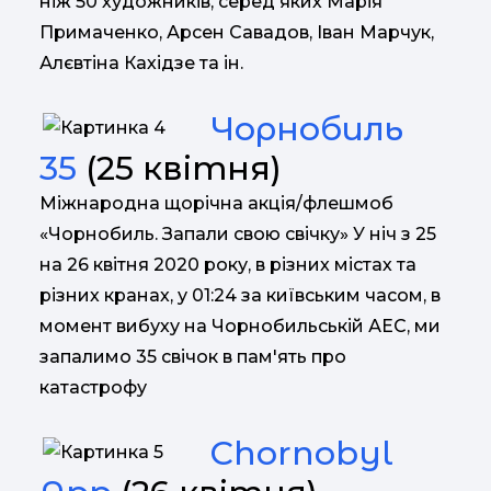
ніж 50 художників, серед яких Марія
Примаченко, Арсен Савадов, Іван Марчук,
Алєвтіна Кахідзе та ін.
Чорнобиль
35
(25 квітня)
Міжнародна щорічна акція/флешмоб
«Чорнобиль. Запали свою свічку» У ніч з 25
на 26 квітня 2020 року, в різних містах та
різних кранах, у 01:24 за київським часом, в
момент вибуху на Чорнобильській АЕС, ми
запалимо 35 свічок в пам'ять про
катастрофу
Chornobyl