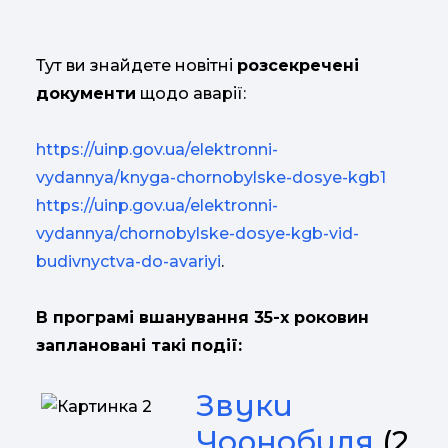
Тут ви знайдете новітні
розсекречені
документи
щодо аварії:
https://uinp.gov.ua/elektronni-
vydannya/knyga-chornobylske-dosye-kgb1
https://uinp.gov.ua/elektronni-
vydannya/chornobylske-dosye-kgb-vid-
budivnyctva-do-avariyi
.
В програмі вшанування 35-х роковин
заплановані такі події:
Звуки
Чорнобиля
(2