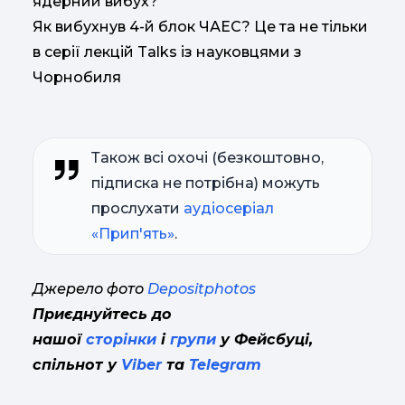
ядерний вибух?
Як вибухнув 4-й блок ЧАЕС? Це та не тільки
в серії лекцій Talks із науковцями з
Чорнобиля
Також всі охочі (безкоштовно,
підписка не потрібна) можуть
прослухати
аудіосеріал
«Прип'ять»
.
Джерело фото
Depositphotos
Приєднуйтесь до
нашої
сторінки
і
групи
у Фейсбуці,
спільнот у
Viber
та
Telegram