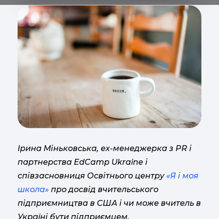
Ірина Міньковська, ех-менеджерка з PR і
партнерства EdCamp Ukraine і
співзасновниця Освітнього центру
«Я і моя
школа»
про досвід вчительського
підприємництва в США і чи може вчитель в
Україні бути підприємцем.