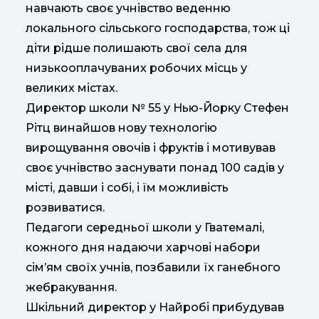
навчають своє учнівство веденню
локального сільського господарства, тож ці
діти рідше полишають свої села для
низькооплачуваних робочих місць у
великих містах.
Директор школи № 55 у Нью-Йорку Стефен
Рітц винайшов нову технологію
вирощування овочів і фруктів і мотивував
своє учнівство заснувати понад 100 садів у
місті, давши і собі, і їм можливість
розвиватися.
Педагоги середньої школи у Гватемалі,
кожного дня надаючи харчові набори
сім’ям своїх учнів, позбавили їх ганебного
жебракування.
Шкільний директор у Найробі прибудував