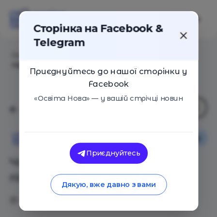
Сторінка на Facebook &
Telegram
Головна
/
Статті
/
Чи може вчитель бути
підприємцем в Україні
Приєднуйтесь до нашої сторінки у
Facebook
«Освіта Нова» — у вашій стрічці новин
Як це працює
Освіта Нова
Приєднуйтесь
Чи може вчитель бути
підприємцем в Україні
Дякую, вже давно з вами
19.01.2021
6075
0