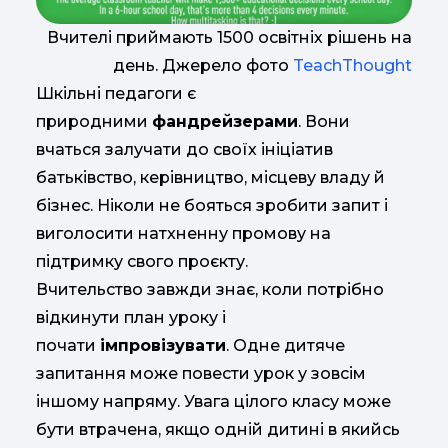
Вчителі приймають 1500 освітніх рішень на
день. Джерело фото
TeachThought
Шкільні педагоги є
природними
фандрейзерами
. Вони
вчаться залучати до своїх ініціатив
батьківство, керівництво, місцеву владу й
бізнес. Ніколи не бояться зробити запит і
виголосити натхненну промову на
підтримку свого проєкту.
Вчительство завжди знає, коли потрібно
відкинути план уроку і
почати
імпровізувати
. Одне дитяче
запитання може повести урок у зовсім
іншому напряму. Увага цілого класу може
бути втрачена, якщо одній дитині в якийсь