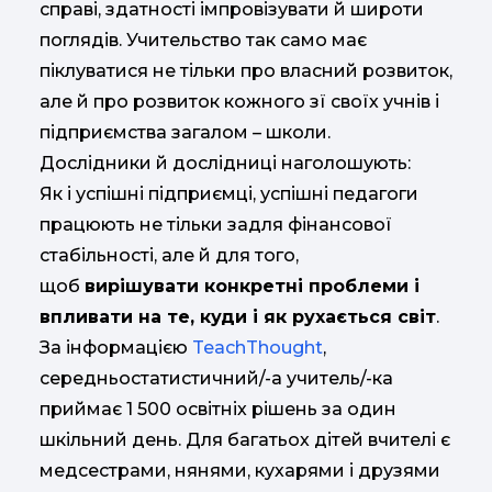
справі, здатності імпровізувати й широти
поглядів. Учительство так само має
піклуватися не тільки про власний розвиток,
але й про розвиток кожного зї своїх учнів і
підприємства загалом – школи.
Дослідники й дослідниці наголошують:
Як і успішні підприємці, успішні педагоги
працюють не тільки задля фінансової
стабільності, але й для того,
щоб
вирішувати конкретні проблеми і
впливати на те, куди і як рухається світ
.
За інформацією
TeachThought
,
середньостатистичний/-а учитель/-ка
приймає 1 500 освітніх рішень за один
шкільний день. Для багатьох дітей вчителі є
медсестрами, нянями, кухарями і друзями