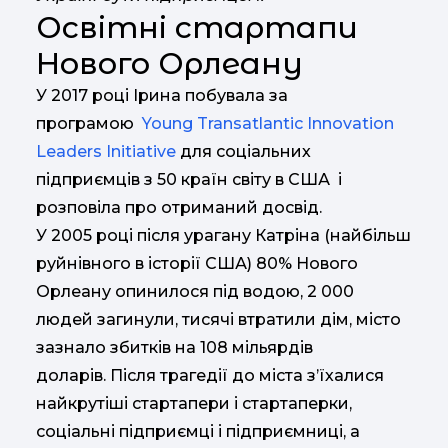
Освітні стартапи
Нового Орлеану
У 2017 році Ірина побувала за
програмою
Young Transatlantic Innovation
Leaders Initiative
для соціальних
підприємців з 50 країн світу в США і
розповіла про отриманий досвід.
У 2005 році після урагану Катріна (найбільш
руйнівного в історії США) 80% Нового
Орлеану опинилося під водою, 2 000
людей загинули, тисячі втратили дім, місто
зазнало збитків на 108 мільярдів
доларів. Після трагедії до міста з’їхалися
найкрутіші стартапери і стартаперки,
соціальні підприємці і підприємниці, а