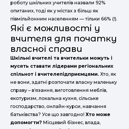
роботу шкільних учителів назвали 92%
опитаних, тоді як у містах з більш як
півмільйонним населенням — тільки 66% (!).
Які є можливості у
вчителя для початку
власної справи
Шкільні вчителі та вчительки можуть і
мусять ставати лідерами регіональних
спільнот і вчителепідприємцями.
Хто, як
не вони, здатні розпочати власну маленьку
справу – в’язання, виготовлення меблів,
екотуризм, локальна кухня, сільське
господарство, онлайн-курси, навчання
батьківства? Усе що завгодно!
Хто може
допомогти?
Місцевий бізнес, влада,