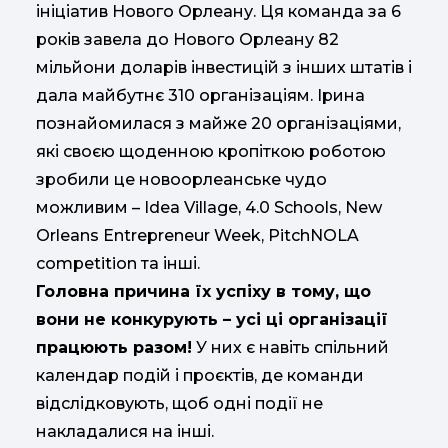
ініціатив Нового Орлеану. Ця команда за 6
років завела до Нового Орлеану 82
мільйони доларів інвестицій з інших штатів і
дала майбутнє 310 організаціям. Ірина
познайомилася з майже 20 організаціями,
які своєю щоденною кропіткою роботою
зробили це новоорлеанське чудо
можливим – Idea Village, 4.0 Schools, New
Orleans Entrepreneur Week, PitchNOLA
competition та інші.
Головна причина їх успіху в тому, що
вони не конкурують – усі ці організації
працюють разом!
У них є навіть спільний
календар подій і проєктів, де команди
відслідковують, щоб одні події не
накладалися на інші.