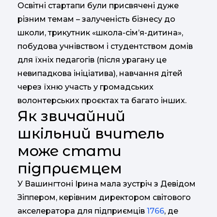
Освітні стартапи були присвячені дуже
різним темам – залученість бізнесу до
школи, трикутник «школа-сім’я-дитина»,
побудова учнівством і студентством домів
для їхніх педагогів (після урагану це
невипадкова ініціатива), навчання дітей
через їхню участь у громадських
волонтерських проєктах та багато інших.
Як звичайний
шкільний вчитель
може стати
підприємцем
У Вашингтоні Ірина мала зустріч з Девідом
Зіппером, керівним директором світового
акселератора для підприємців
1766
, де