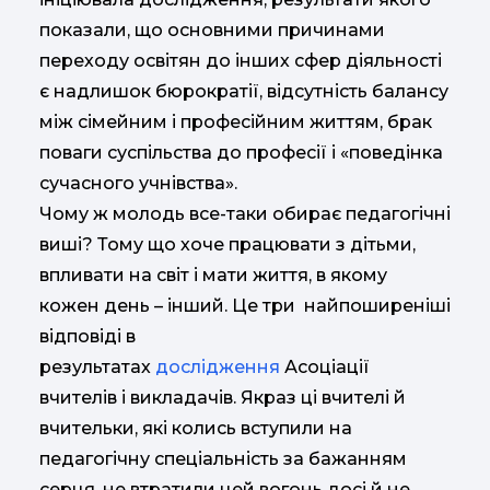
показали, що основними причинами
переходу освітян до інших сфер діяльності
є надлишок бюрократії, відсутність балансу
між сімейним і професійним життям, брак
поваги суспільства до професії і «поведінка
сучасного учнівства».
Чому ж молодь все-таки обирає педагогічні
виші? Тому що хоче працювати з дітьми,
впливати на світ і мати життя, в якому
кожен день – інший. Це три найпоширеніші
відповіді в
результатах
дослідження
Асоціації
вчителів і викладачів. Якраз ці вчителі й
вчительки, які колись вступили на
педагогічну спеціальність за бажанням
серця, не втратили цей вогонь досі й не