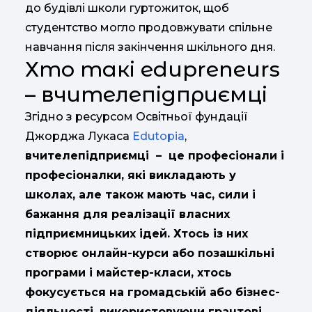
до будівлі школи гуртожиток, щоб
студентство могло продовжувати спільне
навчання після закінчення шкільного дня.
Хто такі edupreneurs
– вчителепідприємці
Згідно з ресурсом Освітньої фундації
Джорджа Лукаса
Edutopia
,
вчителепідприємці – це професіонали і
професіоналки, які викладають у
школах, але також мають час, сили і
бажання для реалізації власних
підприємницьких ідей. Хтось із них
створює онлайн-курси або позашкільні
програми і майстер-класи, хтось
фокусується на громадській або бізнес-
діяльності, використовуючи грантові