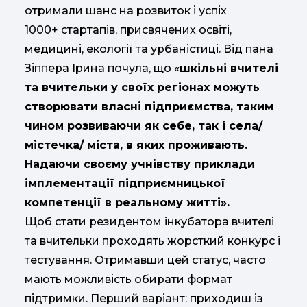
отримали шанс на розвиток і успіх
1000+ стартапів, присвячених освіті,
медицині, екології та урбаністиці. Від пана
Зіппера Ірина почула, що «
шкільні вчителі
та вчительки у своїх регіонах можуть
створювати власні підприємства, таким
чином розвиваючи як себе, так і села/
містечка/ міста, в яких проживають.
Надаючи своєму учнівству приклади
імплементації підприємницької
компетенції в реальному житті».
Щоб стати резидентом інкубатора вчителі
та вчительки проходять жорсткий конкурс і
тестування. Отримавши цей статус, часто
мають можливість обирати формат
підтримки. Перший варіант: приходиш із