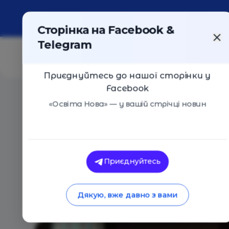
Про портал
Реклама
Контакти
Сторінка на Facebook &
Telegram
Приєднуйтесь до нашої сторінки у
Facebook
Головна
/
Статті
/
Найкраща різдвяна історія 2020
«Освіта Нова» — у вашій стрічці новин
Анна Печерна
Найкраща різдвяна 
Приєднуйтесь
19.12.2020
4422
0
Дякую, вже давно з вами