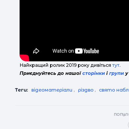
Найкращий ролик 2019 року дивіться
тут
.
Приєднуйтесь до нашої
сторінки
і
групи
у
Теги:
відеоматеріали
,
різдво
,
свято наб
ПОПУЛЯ