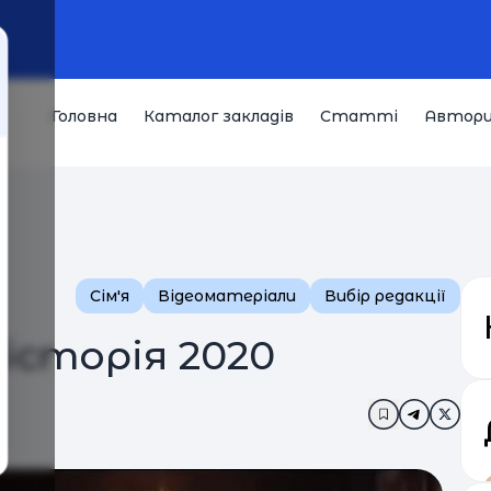
Головна
Каталог закладів
Статті
Автор
Сім'я
Відеоматеріали
Вибір редакції
історія 2020
Додати в за