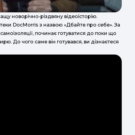
н
н
ащу новорічно-різдвяну відеоісторію.
тер
еки DocMorris з назвою «Дбайте про себе». За
ДИВ
о
самоізоляції, починає готуватися до поки що
ирю. До чого саме він готувався, ви дізнаєтеся
тепле,
з
з
мо
т
д
в
п
а
Ва