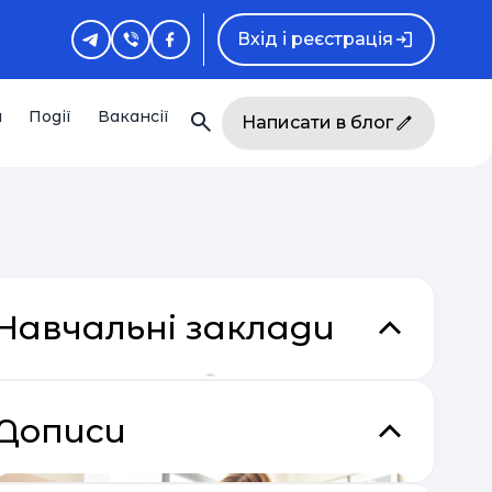
Вхід і реєстрація
и
Події
Вакансії
Написати в блог
Навчальні заклади
Дописи
кладки