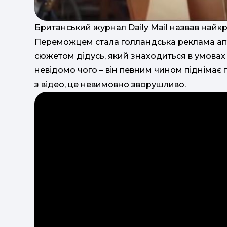
Британський журнал Daily Mail назвав найкр
Переможцем стала голландська реклама апт
сюжетом дідусь, який знаходиться в умовах 
невідомо чого – він певним чином піднімає г
з відео, це невимовно зворушливо.