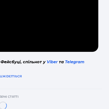
п
г
 Фейсбуці, спільнот у
Viber
та
Telegram
лижається
РНІ СТАТТІ