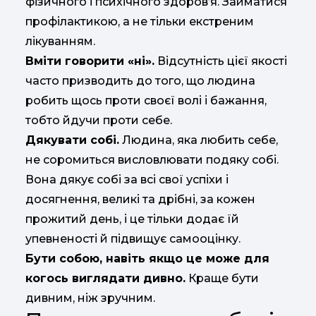
фізичного і психічного здоров’я. Займатися
профілактикою, а не тільки екстреним
лікуванням.
Вміти говорити «ні».
Відсутність цієї якості
часто призводить до того, що людина
робить щось проти своєї волі і бажання,
тобто йдучи проти себе.
Дякувати собі.
Людина, яка любить себе,
не соромиться висловлювати подяку собі.
Вона дякує собі за всі свої успіхи і
досягнення, великі та дрібні, за кожен
прожитий день, і це тільки додає їй
упевненості й підвищує самооцінку.
Бути собою, навіть якщо це може для
когось виглядати дивно.
Краще бути
дивним, ніж зручним.