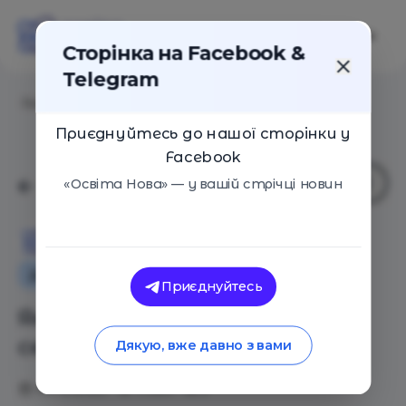
Сторінка на Facebook &
Telegram
Головна
/
Статті
/
Як проявляється любов до себе
Приєднуйтесь до нашої сторінки у
Facebook
«Освіта Нова» — у вашій стрічці новин
Освіта Нова
Додаткова освіта для дітей
Приєднуйтесь
Як проявляється любов до
себе
Дякую, вже давно з вами
03.12.2020
17564
0