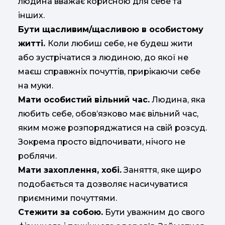
людина вважає корисною для себе та
інших.
Бути щасливим/щасливою в особистому
житті.
Коли любиш себе, не будеш жити
або зустрічатися з людиною, до якої не
маєш справжніх почуттів, прирікаючи себе
на муки.
Мати особистий вільний час.
Людина, яка
любить себе, обов’язково має вільний час,
яким може розпоряджатися на свій розсуд.
Зокрема просто відпочивати, нічого не
роблячи.
Мати захоплення, хобі.
Заняття, яке щиро
подобається та дозволяє насичуватися
приємними почуттями.
Стежити за собою.
Бути уважним до свого