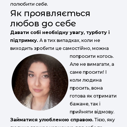
полюбити себе.
Як проявляється
любов до себе
Давати собі необхідну увагу, турботу і
підтримку.
А в тих випадках, коли не
виходить зробити це самостійно, можна
попросити когось.
Але не вимагати, а
саме просити! І
коли людина
просить, вона
готова як отримати
бажане, так і
прийняти відмову.
Займатися улюбленою справою.
Тією, яку