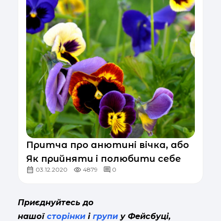
Притча про анютині вічка, або
Як прийняти і полюбити себе
03.12.2020
4879
0
Приєднуйтесь до
нашої
сторінки
і
групи
у Фейсбуці,