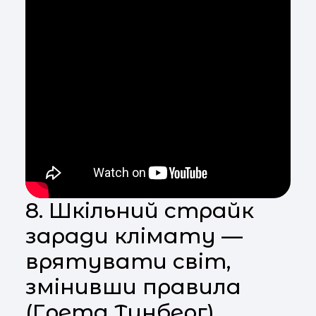
8. Шкільний страйк
заради клімату —
врятувати світ,
змінивши правила
(Грета Тунберг)