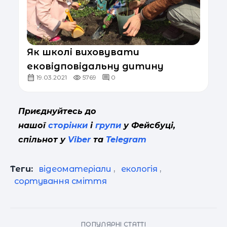
Як школі виховувати
ековідповідальну дитину
19.03.2021
5769
0
Приєднуйтесь до
нашої
сторінки
і
групи
у Фейсбуці,
спільнот у
Viber
та
Telegram
Теги:
відеоматеріали
,
екологія
,
сортування сміття
ПОПУЛЯРНІ СТАТТІ