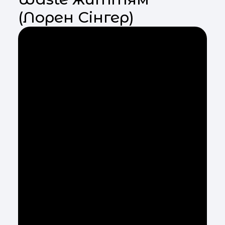
(Лорен Сінгер)