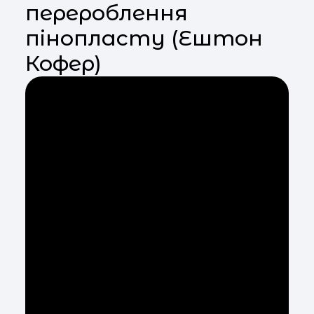
перероблення
пінопласту (Ештон
Кофер)