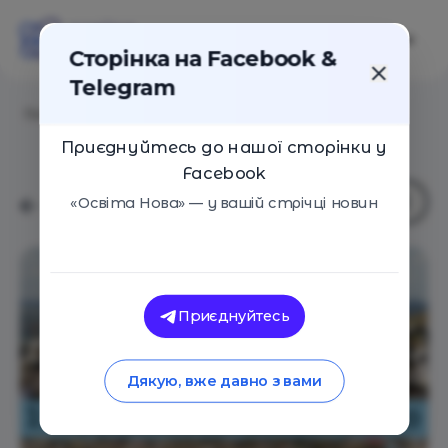
Сторінка на Facebook &
Telegram
Головна
/
Статті
/
10 лекцій TED про екологію
Приєднуйтесь до нашої сторінки у
Facebook
«Освіта Нова» — у вашій стрічці новин
Приєднуйтесь
Дякую, вже давно з вами