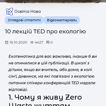
Освіта Нова
Оглядові статті
Відеоматеріали
10 лекцій TED про екологію
16.10.2020
4427
0
Екотематика для вас важлива, інакше б ви
не опинилися в цій публікації. В школі з
дітьми, якщо ви вчитель, або дома, в колі
сім'ї, дивимся, на які пов'язані з екологією
питання спікери конференцій TED надали
відповіді.
1. Чому я живу Zero
Waste життям