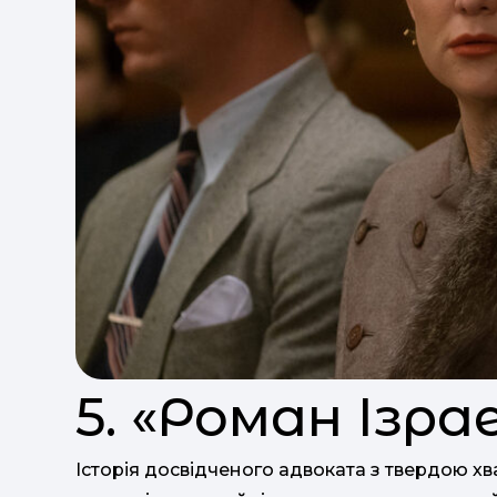
5. «Роман Ізрае
Історія досвідченого адвоката з твердою х