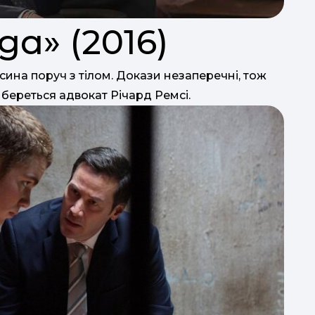
да» (2016)
 сина поруч з тілом. Докази незаперечні, тож
у береться адвокат Річард Ремсі.