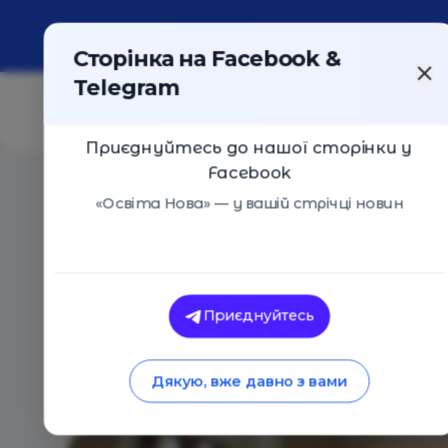
Про портал
Реклама
Контакти
Сторінка на Facebook &
Telegram
Приєднуйтесь до нашої сторінки у
Facebook
Головна
/
Статті
/
12 сучасних фільмів про юристів
«Освіта Нова» — у вашій стрічці новин
Освіта Нова
12 сучасних фільмів
Приєднуйтесь
08.10.2020
9533
0
Дякую, вже давно з вами