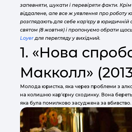
запевняти, шукати і перевіряти факти. Крім 
віддалене, але все ж уявлення про роботу юр
розглядають для себе кар'єру в юридичній с
святом (8 жовтня) і пропонуємо обрати щось
Loyer
для перегляду у вихідний.
1. «Нова спро
Макколл» (2013
Молода юристка, яка через проблеми з алко
на колишню кар’єрну сходинку. Вона береть
яка була помилково засуджена за вбивство.