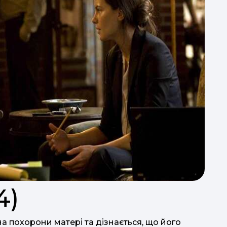
пси
4)
а похорони матері та дізнається, що його