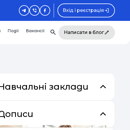
Вхід і реєстрація
и
Події
Вакансії
Написати в блог
Навчальні заклади
Дописи
кладки