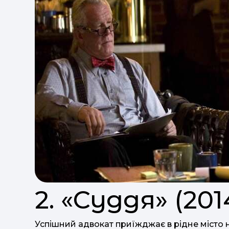
2. «Суддя» (201
Успішний адвокат приїжджає в рідне місто н