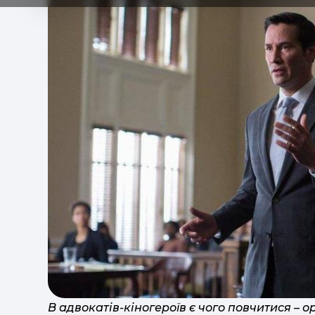
В адвокатів-кіногероїв є чого повчитися – 