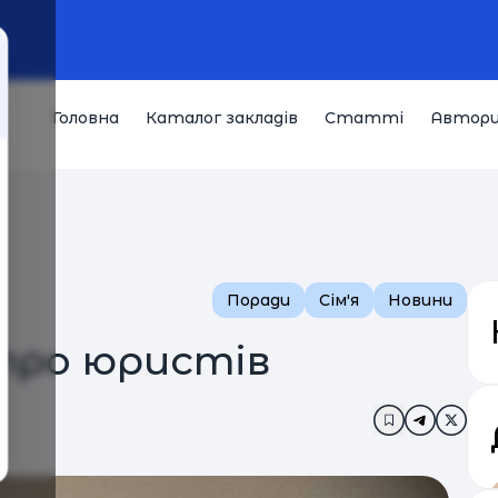
Головна
Каталог закладів
Статті
Автор
Поради
Сім'я
Новини
 про юристів
Додати в за