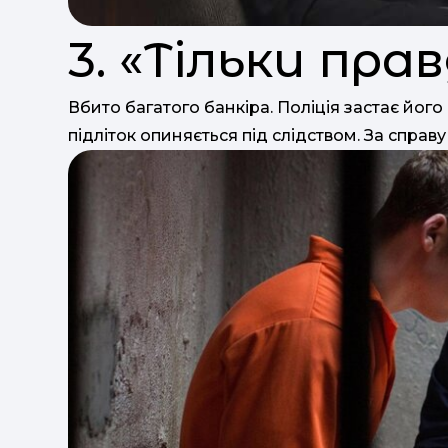
3. «Тільки прав
Вбито багатого банкіра. Поліція застає його
підліток опиняється під слідством. За справ