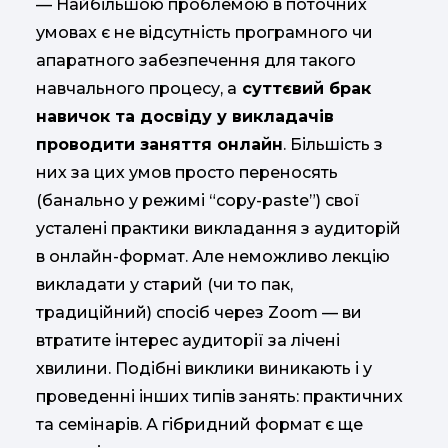
— Найбільшою проблемою в поточних
умовах є не відсутність програмного чи
апаратного забезпечення для такого
навчального процесу, а
суттєвий брак
навичок та досвіду у викладачів
проводити заняття онлайн
. Більшість з
них за цих умов просто переносять
(банально у режимі “copy-paste”) свої
усталені практики викладання з аудиторій
в онлайн-формат. Але неможливо лекцію
викладати у старий (чи то пак,
традиційний) спосіб через Zoom — ви
втратите інтерес аудиторії за лічені
хвилини. Подібні виклики виникають і у
проведенні інших типів занять: практичних
та семінарів. А гібридний формат є ще