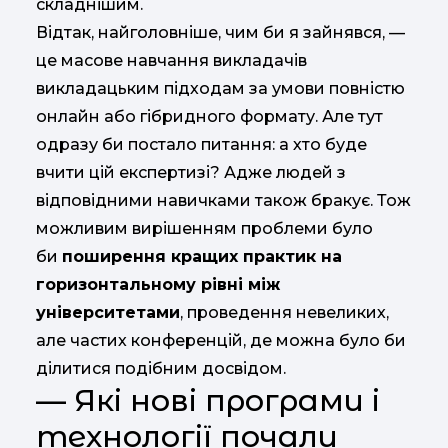
складнішим.
Відтак, найголовніше, чим би я зайнявся, —
це масове навчання викладачів
викладацьким підходам за умови повністю
онлайн або гібридного формату. Але тут
одразу би постало питання: а хто буде
вчити цій експертизі? Адже людей з
відповідними навичками також бракує. Тож
можливим вирішенням проблеми було
би
поширення кращих практик на
горизонтальному рівні між
університетами
, проведення невеликих,
але частих конференцій, де можна було би
ділитися подібним досвідом.
— Які нові програми і
технології почали