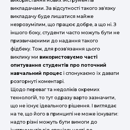
використання нових інструментів
викладачами. За відсутності такого зв’язку
викладачу буде лишатися майже
незрозумілим, що працює добре, а що ні. З
іншого боку, студенти часто можуть бути не
призвичаєними до надання такого
фідбеку. Тож, для розв’язання цього
виклику ми
використовуємо часті
опитування студентів про поточний
навчальний процес
і спонукаємо їх давати
розгорнуті коментарі.
Щодо переваг та недоліків окремих
технологій, то тут одразу варто зазначити,
що не існує ідеального рішення. І виглядає
на те, що його в принципі не може існувати:
надто різні можуть бути вимоги до