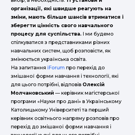
вибір, а необхідність.
Ті установи й
організації, які швидше реагують на
зміни, мають більше шансів втриматися і
зберегти цінність свого навчального
процесу для суспільства.
І ми будемо
спілкуватися з представниками різних
навчальних систем, щоб розповісти, як
змінюється українська освіта.
На запитання
iForum
про перехід до
змішаної форми навчання і технології, які
для цього потрібні, відповів
Олексій
Молчановський
— керівник магістерської
програми «Науки про дані» в Українському
Католицькому Університеті та перший
керівник освітнього напряму розповів про
перехід до змішаної форми навчання і