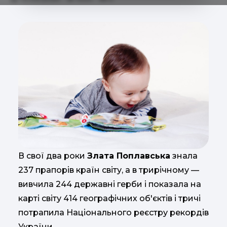
В свої два роки
Злата Поплавська
знала
237 прапорів країн світу, а в трирічному —
вивчила 244 державні герби і показала на
карті світу 414 географічних об'єктів і тричі
потрапила Національного реєстру рекордів
України.