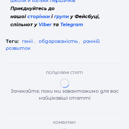
школи й батьки першачків
Приєднуйтесь до
нашої
сторінки
і
групи
у Фейсбуці,
спільнот у
Viber
та
Telegram
Теги:
генії
,
обдарованість
,
ранній
розвиток
ПОПУЛЯРНІ СТАТТІ
Зачекайте, поки ми завантажимо для вас
найцікавіші статті
КОМЕНТАРІ