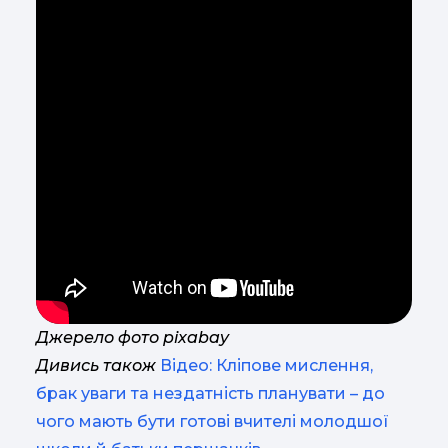
Джерело фото pixabay
Дивись також
Відео: Кліпове мислення,
брак уваги та нездатність планувати – до
чого мають бути готові вчителі молодшої