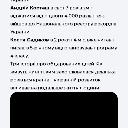
Андрій Косташ
в свої 7 років зміг
віджатися від підлоги 4 000 разів і теж
війшов до Національного реєстру рекордів
України.
Костя Садиков
в 2 роки і 4 міс. вже читав і
писав, в 5-річному віці опановував програму
4 класу.
Три історії про обдарованих дітей. Як
живуть нині ті, ким захоплювалася декілька
років вся країна, і як ранній розвиток
впливає на подальше життя людини.