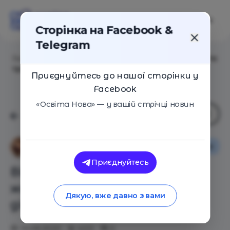
Сторінка на Facebook &
Telegram
Головна
/
Статті
/
Відео: Як склалося подальше життя
трьох обдарованих дітей
Приєднуйтесь до нашої сторінки у
Facebook
«Освіта Нова» — у вашій стрічці новин
Як це працює
Анна Печерна
Приєднуйтесь
Відео: Як склалося подальше
життя трьох обдарованих
Дякую, вже давно з вами
дітей
10.09.2020
4331
0