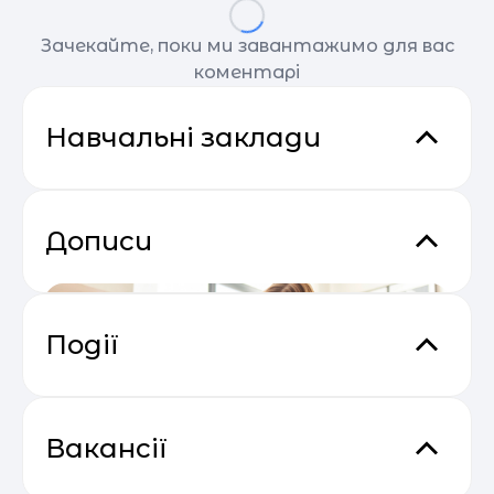
Зачекайте, поки ми завантажимо для вас
коментарі
Навчальні заклади
Дописи
Події
Практичний онлайн-марафон
04.05
“Святковий Email Boost”
Вакансії
Міжнародна Американська