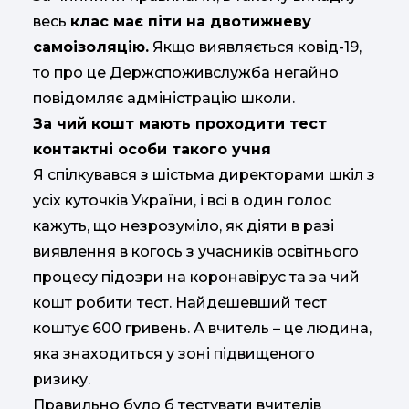
весь
клас має піти на двотижневу
самоізоляцію.
Якщо виявляється ковід-19,
то про це Держспоживслужба негайно
повідомляє адміністрацію школи.
За чий кошт мають проходити тест
контактні особи такого учня
Я спілкувався з шістьма директорами шкіл з
усіх куточків України, і всі в один голос
кажуть, що незрозуміло, як діяти в разі
виявлення в когось з учасників освітнього
процесу підозри на коронавірус та за чий
кошт робити тест. Найдешевший тест
коштує 600 гривень. А вчитель – це людина,
яка знаходиться у зоні підвищеного
ризику.
Правильно було б тестувати вчителів