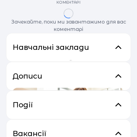
КОМЕНТАРІ
Зачекайте, поки ми завантажимо для вас
коментарі
Навчальні заклади
Дописи
Події
Сезон прибуткових розсилок 2025
04.05
— 2026
Вакансії