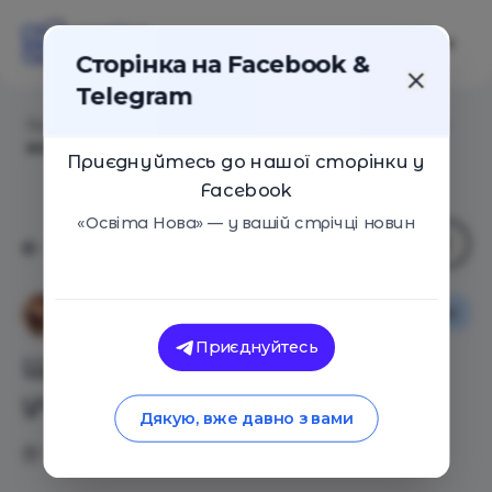
Сторінка на Facebook &
Telegram
Головна
/
Статті
/
Що робити, якщо в когось з учнів
виявлять коронавірус
Приєднуйтесь до нашої сторінки у
Facebook
«Освіта Нова» — у вашій стрічці новин
Освіта в Україні
Анна Печерна
Приєднуйтесь
Що робити, якщо в когось з
учнів виявлять коронавірус
Дякую, вже давно з вами
10.09.2020
2424
0