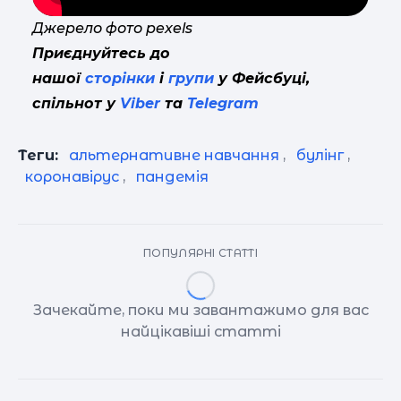
Джерело фото pexels
Приєднуйтесь до
нашої
сторінки
і
групи
у Фейсбуці,
спільнот у
Viber
та
Telegram
Теги:
альтернативне навчання
,
булінг
,
коронавірус
,
пандемія
ПОПУЛЯРНІ СТАТТІ
Зачекайте, поки ми завантажимо для вас
найцікавіші статті