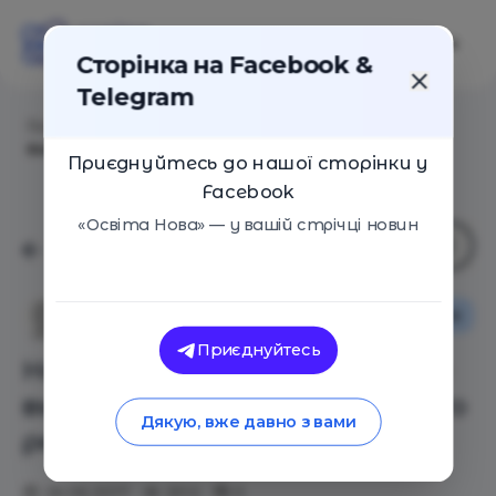
Сторінка на Facebook &
Telegram
Головна
/
Статті
/
На старте будущего: Как не
выбрать профессию за своего ребенка
Приєднуйтесь до нашої сторінки у
Facebook
«Освіта Нова» — у вашій стрічці новин
Поради
Сім'я
Лілія Бабенко
Приєднуйтесь
На старте будущего: Как не
выбрать профессию за своего
Дякую, вже давно з вами
ребенка
26.06.2017
2512
0