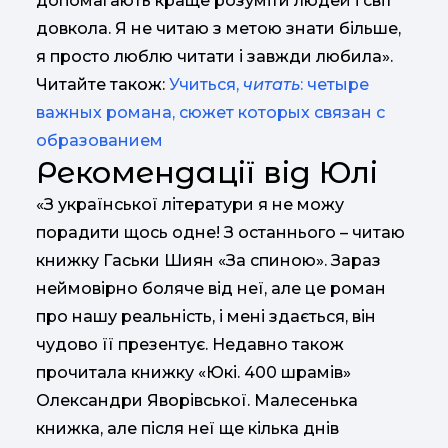
допомагають краще розуміти людей і світ
довкола. Я не читаю з метою знати більше,
я просто люблю читати і завжди любила».
Читайте також:
Учиться,
читать
: четыре
важных романа, сюжет которых связан с
образованием
Рекомендації від Юлі
«З української літератури я не можу
порадити щось одне! З останнього – читаю
книжку Гаськи Шиян «За спиною». Зараз
неймовірно боляче від неї, але це роман
про нашу реальність, і мені здається, він
чудово її презентує. Недавно також
прочитала книжку «Юкі. 400 шрамів»
Олександри Яворівської. Малесенька
книжка, але після неї ще кілька днів