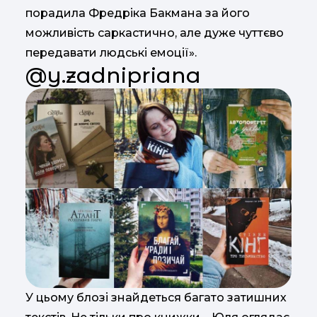
порадила Фредріка Бакмана за його
можливість саркастично, але дуже чуттєво
передавати людські емоції».
@y.zadnipriana
У цьому блозі знайдеться багато затишних