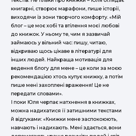
текстів. Не тільки про книжки – Юля оглядає
книгарні, створює марафони, пише історії,
виходячи із зони творчого комфорту. «Мій
блог – це моє хобі та втілення моєї любові
до книжок. У ньому те, чим я зазвичай
займаюсь у вільний час: пишу, читаю,
відкриваю щось цікаве в літературі для
інших людей. Найкраща мотивація для
ведення блогу для мене – це коли за моєю
рекомендацією хтось купує книжку, а потім
пише мені захоплені враження! Це не
передати словами».
І поки Юля черпає натхнення в книжках,
можна надихатися її затишними текстами
й відгуками: «Книжки мене заспокоюють,
навчають і надихають. Мені здається, вони