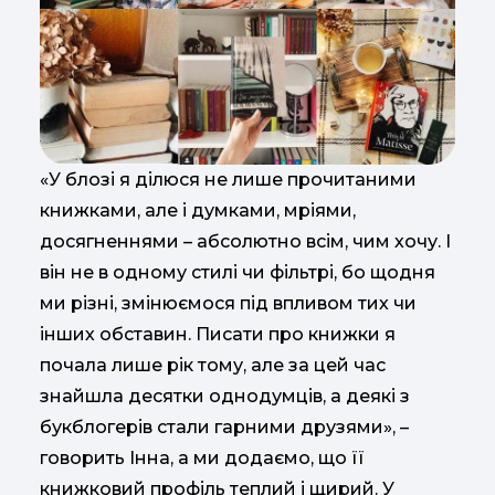
«У блозі я ділюся не лише прочитаними
книжками, але і думками, мріями,
досягненнями – абсолютно всім, чим хочу. І
він не в одному стилі чи фільтрі, бо щодня
ми різні, змінюємося під впливом тих чи
інших обставин. Писати про книжки я
почала лише рік тому, але за цей час
знайшла десятки однодумців, а деякі з
букблогерів стали гарними друзями», –
говорить Інна, а ми додаємо, що її
книжковий профіль теплий і щирий. У