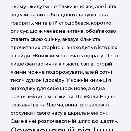
ньому «живуть» не тільки книжки, але і чіткі
відгуки на них – без довгих вступів Інна
говорить, чи твір їй сподобався, коротко
описує, що ж чекає на читача, обов’язково
ставить свою оцінку, вказує кількість
прочитаних сторінок і знаходить в історіях
інсайди: «Книжки мене вчать щоразу. Це не
лише фантастична кількість світів, історій,
якими можна подорожувати, але й сотні
тисяч думок і досвіду. У кожній книжці я
знаходжу для себе щось нове, а одна
навіть змінила моє життя. Це «Коли Ніцше
плакав» Ірвіна Ялома, вона про залежні
стосунки і свого часу відкрила мені очі.
Саме з неї розпочався мій шлях до щастя».
Рекомендації від Інни