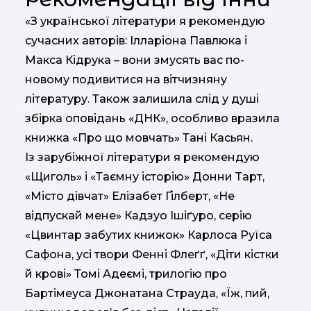
«З української літератури я рекомендую
сучасних авторів: Ілларіона Павлюка і
Макса Кідрука – вони змусять вас по-
новому подивитися на вітчизняну
літературу. Також залишила слід у душі
збірка оповідань «ДНК», особливо вразила
книжка «Про що мовчать» Тані Касьян.
Із зарубіжної літератури я рекомендую
«Щиголь» і «Таємну історію» Донни Тарт,
«Місто дівчат» Елізабет Ґілберт, «Не
відпускай мене» Кадзуо Ішіґуро, серію
«Цвинтар забутих книжок» Карлоса Руїса
Сафона, усі твори Фенні Флеґґ, «Діти кістки
й крові» Томі Адеємі, трилогію про
Бартімеуса Джонатана Страуда, «Їж, пий,