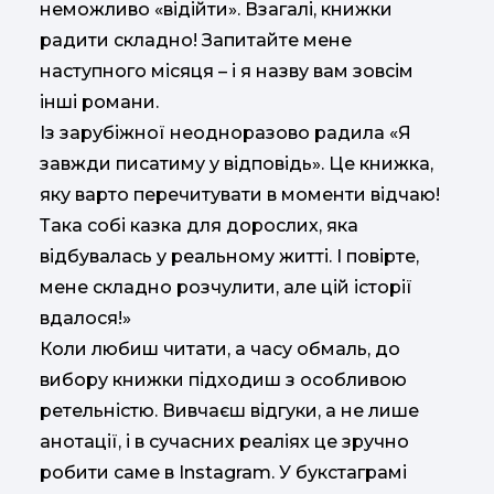
неможливо «відійти». Взагалі, книжки
радити складно! Запитайте мене
наступного місяця – і я назву вам зовсім
інші романи.
Із зарубіжної неодноразово радила «Я
завжди писатиму у відповідь». Це книжка,
яку варто перечитувати в моменти відчаю!
Така собі казка для дорослих, яка
відбувалась у реальному житті. І повірте,
мене складно розчулити, але цій історії
вдалося!»
Коли любиш читати, а часу обмаль, до
вибору книжки підходиш з особливою
ретельністю. Вивчаєш відгуки, а не лише
анотації, і в сучасних реаліях це зручно
робити саме в Instagram. У букстаграмі