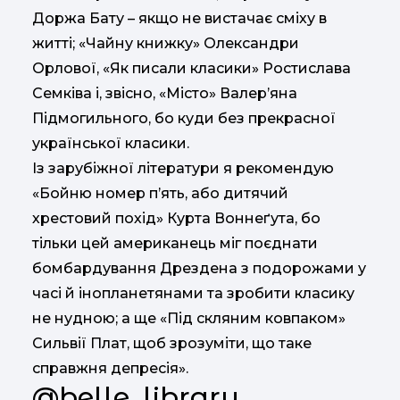
Доржа Бату – якщо не вистачає сміху в
житті; «Чайну книжку» Олександри
Орлової, «Як писали класики» Ростислава
Семківа і, звісно, «Місто» Валер’яна
Підмогильного, бо куди без прекрасної
української класики.
Із зарубіжної літератури я рекомендую
«Бойню номер п’ять, або дитячий
хрестовий похід» Курта Воннеґута, бо
тільки цей американець міг поєднати
бомбардування Дрездена з подорожами у
часі й інопланетянами та зробити класику
не нудною; а ще «Під скляним ковпаком»
Сильвії Плат, щоб зрозуміти, що таке
справжня депресія».
@belle_library