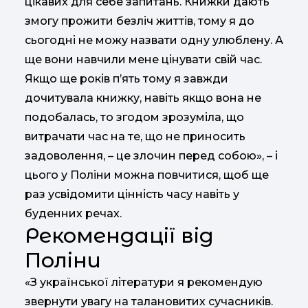
цікавих для себе запитань. Книжки дають
змогу прожити безліч життів, тому я до
сьогодні не можу назвати одну улюблену. А
ще вони навчили мене цінувати свій час.
Якщо ще років п’ять тому я завжди
дочитувала книжку, навіть якщо вона не
подобалась, то згодом зрозуміла, що
витрачати час на те, що не приносить
задоволення, – це злочин перед собою», – і
цього у Поліни можна повчитися, щоб ще
раз усвідомити цінність часу навіть у
буденних речах.
Рекомендації від
Поліни
«З української літератури я рекомендую
звернути увагу на талановитих сучасників.