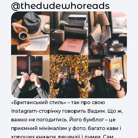
@thedudewhoreads
«Британський стиль» – так про свою
Instagram-сторінку говорить Вадим. Що ж,
важко не погодитись. Його букблог – це
приємний мінімалізм у фото, багато кави і
хороших книжок, рецензії і думки. Сам