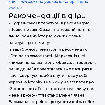
книги
читають
на уроках школярі інших
країн?
Рекомендації від Іри
«З української літератури я рекомендую
«Червоні хащі» Фоззі – на перший погляд
дещо іронічну історію, яка ж боляче
нагадує про неминуче.
Із зарубіжної літератури я рекомендую
«Сто років самотності» Маркеса. Із цієї
книжки почалася моя любов до літератури,
лише до неї я поверталася вже п’ять разів…
І ще повернуся, щоб відчути нове у собі
через цю історію. І не можу не згадати про
«Знедолених» Гюго – так само важливу для
мене, адже життя і становлення Жана
Вальжана потрібно пропустити крізь себе».