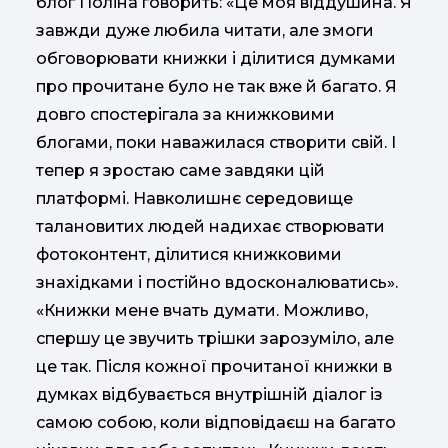
блог Поліна говорить: «Це моя віддушина. Я
завжди дуже любила читати, але змоги
обговорювати книжки і ділитися думками
про прочитане було не так вже й багато. Я
довго спостерігала за книжковими
блогами, поки наважилася створити свій. І
тепер я зростаю саме завдяки цій
платформі. Навколишнє середовище
талановитих людей надихає створювати
фотоконтент, ділитися книжковими
знахідками і постійно вдосконалюватись».
«Книжки мене вчать думати. Можливо,
спершу це звучить трішки зарозуміло, але
це так. Після кожної прочитаної книжки в
думках відбувається внутрішній діалог із
самою собою, коли відповідаєш на багато