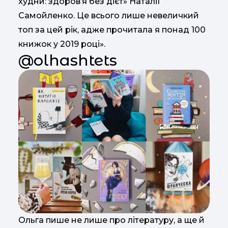
худни: здоров’я без дієт» Наталії
Самойленко. Це всього лише невеличкий
топ за цей рік, адже прочитала я понад 100
книжок у 2019 році».
@olhashtets
Ольга пише не лише про літературу, а ще й