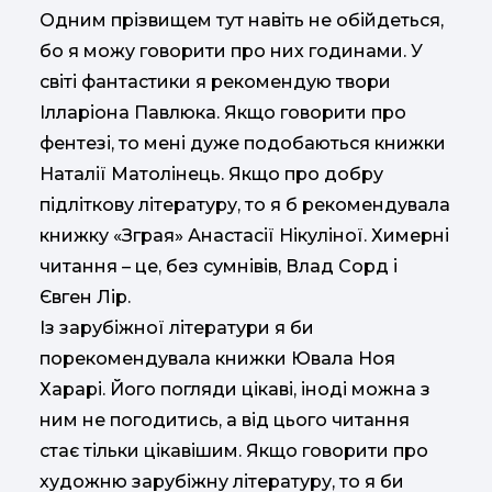
Одним прізвищем тут навіть не обійдеться,
бо я можу говорити про них годинами. У
світі фантастики я рекомендую твори
Ілларіона Павлюка. Якщо говорити про
фентезі, то мені дуже подобаються книжки
Наталії Матолінець. Якщо про добру
підліткову літературу, то я б рекомендувала
книжку «Зграя» Анастасії Нікуліної. Химерні
читання – це, без сумнівів, Влад Сорд і
Євген Лір.
Із зарубіжної літератури я би
порекомендувала книжки Ювала Ноя
Харарі. Його погляди цікаві, іноді можна з
ним не погодитись, а від цього читання
стає тільки цікавішим. Якщо говорити про
художню зарубіжну літературу, то я би