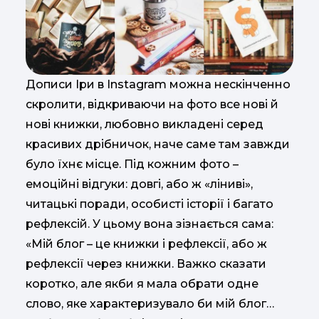
Дописи Іри в Instagram можна нескінченно
скролити, відкриваючи на фото все нові й
нові книжки, любовно викладені серед
красивих дрібничок, наче саме там завжди
було їхнє місце. Під кожним фото –
емоційні відгуки: довгі, або ж «ліниві»,
читацькі поради, особисті історії і багато
рефлексій. У цьому вона зізнається сама:
«Мій блог – це книжки і рефлексії, або ж
рефлексії через книжки. Важко сказати
коротко, але якби я мала обрати одне
слово, яке характеризувало би мій блог…