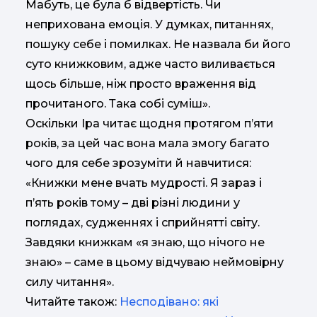
Мабуть, це була б відвертість. Чи
неприхована емоція. У думках, питаннях,
пошуку себе і помилках. Не назвала би його
суто книжковим, адже часто виливається
щось більше, ніж просто враження від
прочитаного. Така собі суміш».
Оскільки Іра читає щодня протягом п’яти
років, за цей час вона мала змогу багато
чого для себе зрозуміти й навчитися:
«Книжки мене вчать мудрості. Я зараз і
п’ять років тому – дві різні людини у
поглядах, судженнях і сприйнятті світу.
Завдяки книжкам «я знаю, що нічого не
знаю» – саме в цьому відчуваю неймовірну
силу читання».
Читайте також:
Несподівано: які