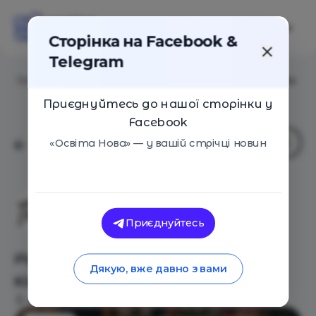
Сторінка на Facebook &
Telegram
Головна
/
Події
/
Різдвяна майстерня «Educator Kids»
Приєднуйтесь до нашої сторінки у
Facebook
«Освіта Нова» — у вашій стрічці новин
Приватний садок Educator
Приєднуйтесь
Kids
Різдвяна майстерня «Educator
Дякую, вже давно з вами
Kids»
Київ
13 Грудня 2025
541