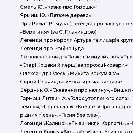
Смаль Ю. «Казка про Горошку»
Ярмиш Ю. «Летюче дерево»
Про Рема і Ромула (Легенда про заснуванн
«Берегиня» (за С. Плачиндою)
Легенди про короля Артура та лицарів круг
Легенди про Робіна Гуда
Літописні оповіді «Повість минулих літ»: «Три
«Старі Кодаки й перші запорожці-козари»
Олександр Олесь. «Микита Кожум’яка»
Сергій Плачинда. «Богатирська застава»
Бердник О. «Сказання про калину», «Вишня 
Гармаш-Литвин А. «Голос утопленого села» («
землю», «Переяслав», «Кобза», «Про запорожц
рідних пісень», «Пісня без слів»).
Легенди «Калина», «Як виникли Карпати», «
Легенди Криму «Аю-Даґ», «Скелі-близнята в 