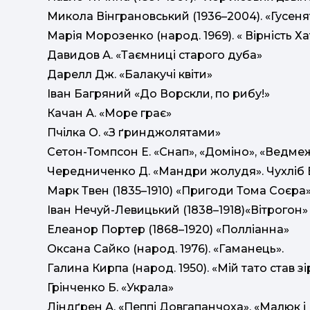
Микола Вінграновський (1936–2004). «Гусеня
Марія Морозенко (народ. 1969). « Вірність Ха
Давидов А. «Таємниці старого дуба»
Дарелл Дж. «Балакучі квіти»
Іван Багряний «До Ворскли, по рибу!»
Качан А. «Море грає»
Пчілка О. «З ґринджолятами»
Сетон-Томпсон Е. «Снап», «Доміно», «Ведме
Чередниченко Д. «Мандри жолудя». Чухліб В
Марк Твен (1835–1910) «Пригоди Тома Соєра
Іван Нечуй-Левицький (1838–1918)«Вітрогон»
Елеанор Портер (1868–1920) «Полліанна»
Оксана Сайко (народ. 1976). «Гаманець».
Галина Кирпа (народ. 1950). «Мій тато став з
Грінченко Б. «Украла»
Ліндґрен А. «Пеппі Довгапанчоха», «Малюк 