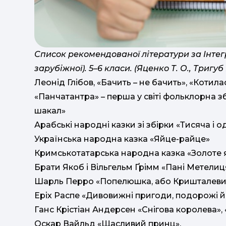
Список рекомендованої літератури за Інтег
зарубіжної). 5–6 класи. (Яценко Т. О., Тригуб І
Леонід Глібов, «Бачить – не бачить», «Котила
«Панчатантра» – перша у світі фольклорна зб
шакал»
Арабські народні казки зі збірки «Тисяча і о
Українська народна казка «Яйце-райце»
Кримськотатарська народна казка «Золоте 
Брати Якоб і Вільгельм Ґрімм «Пані Метелиц
Шарль Перро «Попелюшка, або Кришталевии
Еріх Распе «Дивовижні пригоди, подорожі и
Ганс Крістіан Андерсен «Снігова королева»,
Оскар Вайльд «Щасливий принц».