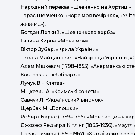
Народний переказ «Шевченко на Хортиці»
Тарас Шевченко. «Зоре моя вечірняя», «Учітесь
живим...»).
Богдан Лепкий. «Шевченкова верба»
Галина Кирпа. «Мова моя»
Віктор Зубар. «Крила України»
Тетяна Майданович. «Найкраща Україна», «О У
Адам Міцкевич (1798–1855). «Акерманські сте
Костенко Л. «Кобзарю»
Лучук В. «Клятва»
Міцкевич А. «Кримські сонети»
Савчук Л. «Український віночок»
Щербак М. «Волошки»
Роберт Бернс (1759–1796). «Моє серце – в верх
Джозеф Редьярд Кіплінг (1865–1936). «Мауглі
Павло Тичина (1891–1967). «Хор лісових дзвін