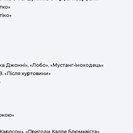
тко»
тіко»
жа Джонні», «Лобо», «Мустанг-іноходець»
. «Після хуртовини»
»
іркою»
і Карлсон», «Пригоди Калле Блюмквіста»