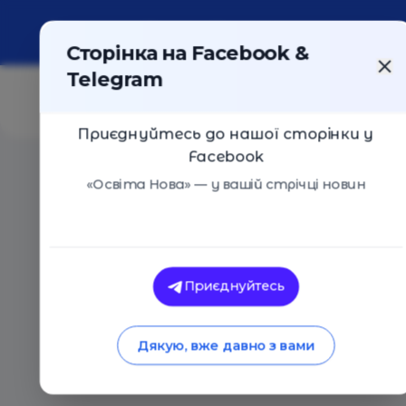
Про портал
Реклама
Контакти
Сторінка на Facebook &
Telegram
Приєднуйтесь до нашої сторінки у
Facebook
Головна
/
Статті
/
Список літератури на літо для учні
«Освіта Нова» — у вашій стрічці новин
Освіта Нова
Список літератури 
Приєднуйтесь
що закінчили 4 клас
Дякую, вже давно з вами
03.08.2020
55310
0