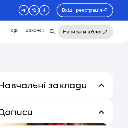
Вхід і реєстрація
и
Події
Вакансії
Написати в блог
Навчальні заклади
Дописи
кладки