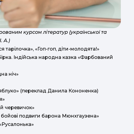
рованим курсом літератур (української та
. А.)
ся тарілочка», «Гоп-гоп, діти-молодята!»
ірка. Індійська народна казка «Фарбований
дна ніч»
яблуко» (переклад Данила Кононенка)
я»
̆ черевичок»
а
̆ бойові подвиги барона Мюнхгаузена»
"
 «Русалонька»