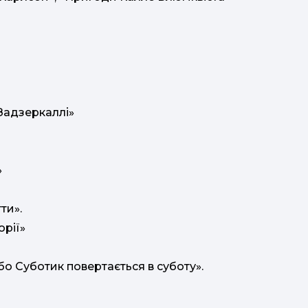
 Задзеркаллі»
»
тти».
рії»
бо Суботик повертається в суботу».