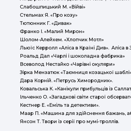
Слабошпицький М. «Війві»
Стельмах Я. «Про козу»
Тютюнник Г. «Дивак»
Франко І. «Малий Мирон»
Шолом-Алейхем. «Хлопчик Мотл»
Льюїс Керролл «Аліса в Країні Див». Аліса в
Роальд Дал «Чарлі і шоколадна фабрика»
Всеволод Нестайко «Чарівні окуляри»
Зірка Мензатюк «Таємниця козацької шаблі
Дара Корній. «Петрусь Химородник».
Ковальська К. «Канікули прибульців із Салла
Ільченко О. «Загадкові світи старої обсервато
Кестнер Е. «Еміль та детективи».
Маар П. «Машина для здійснення бажань, а
Янсон Т. Твори із серії про мумі-троллів.