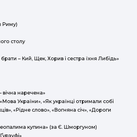
я Риму)
о
лого столу
 брати – Кий, Щек, Хорив і сестра їхня Либідь»
– вічна наречена»
Мова України», «Як українці отримали собі
ів», «Рідне слово», «Вогняна січ», «Дороги
Неопалима купина» (за Є. Шморгуном)
Ґурзуфі»