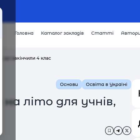
Головна
Каталог закладів
Статті
Автор
в, що закінчили 4 клас
Основи
Освіта в Україні
на літо для учнів,
Додати в за