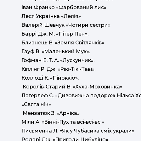
Іван Франко «Фарбований лис»
Леся Українка «Лелія»
Валерій Шевчук «Чотири сестри»
Баррі Дж. М. «Пітер Пен».
Близнець В. «Земля Світлячків»
Гауф В. «Маленький Мук».
Гофман Е. Т. А. «Лускунчик».
Кіплінг Р. Дж. «Рікі-Тікі-Таві».
Коллоді К. «Піноккіо».
Королів-Старий В. «Хуха-Моховинка»
Лагерлеф С. «Дивовижна подорож Нільса Хо
«Свята ніч»
Мензатюк З. «Арніка»
Мілн А. «Вінні-Пух та всі-всі-всі»
Письменна Л. «Як у Чубасика сміх украли»
Родарі Дж. «Пригоди Цибуліно»