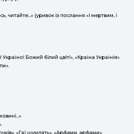
, читайте...» (уривок із послання «І мертвим, і
країно! Божий білий цвіт!», «Країна Українія»
пи».
овині...»
».
очків», «Гаї шумлять», «Арфами, арфами»