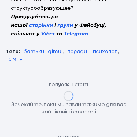
структурообразующее?
Приєднуйтесь до
нашої
сторінки
і
групи
у Фейсбуці,
спільнот у
Viber
та
Telegram
Теги:
батьки і діти
,
поради
,
психолог
,
сім`я
ПОПУЛЯРНІ СТАТТІ
Зачекайте, поки ми завантажимо для вас
найцікавіші статті