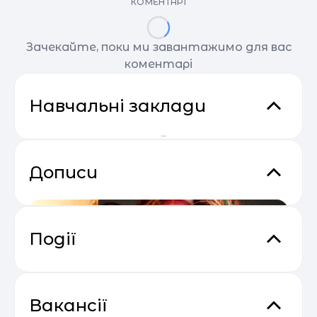
КОМЕНТАРІ
Зачекайте, поки ми завантажимо для вас
коментарі
Навчальні заклади
Дописи
Події
Основи email маркетингу від
04.05
SendPulse
Вакансії