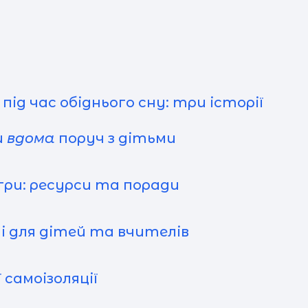
ч
ід час обіднього сну: три історії
пов
и
вдома
поруч з дітьми
ри: ресурси та поради
прос
 для дітей та вчителів
З
 самоізоляції
до