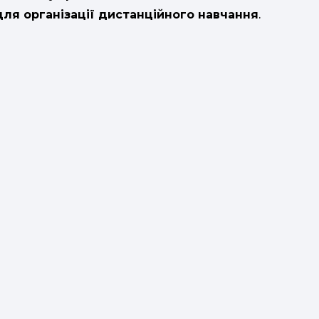
ля організації дистанційного навчання
.
а
о