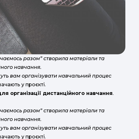
чаємось разом” створила матеріали та
ц
йного навчання.
жуть вам організувати навчальний процес
д
значають у проєкті.
т
ля організації дистанційного навчання
.
мр
чаємось разом” створила матеріали та
йного навчання.
жуть вам організувати навчальний процес
значають у проєкті.