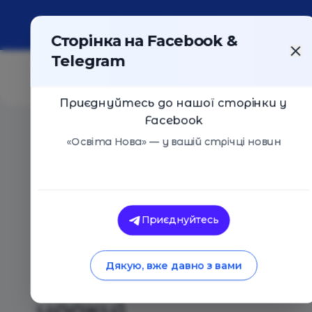
Про портал
Реклама
Контакти
Сторінка на Facebook &
Telegram
Приєднуйтесь до нашої сторінки у
Facebook
Головна
/
Статті
/
Матеріали та інструменти для вед
«Освіта Нова» — у вашій стрічці новин
Освіта Нова
Матеріали та інс
Приєднуйтесь
ведення дистанційн
Дякую, вже давно з вами
фінського проєкту 
уроку)