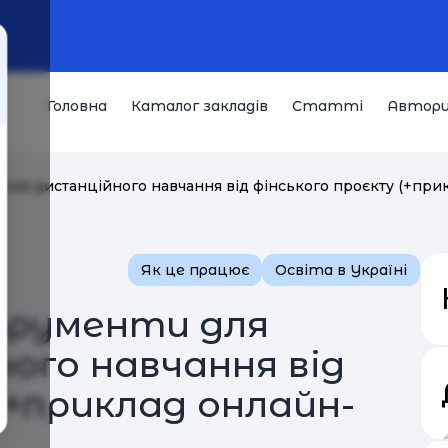
Головна
Каталог закладів
Статті
Автор
ення дистанційного навчання від фінського проєкту (+при
Як це працює
Освіта в Україні
трументи для
ого навчання від
(+приклад онлайн-