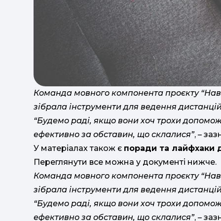
Команда мовного компонента проєкту “Нав
зібрала інструменти для ведення дистанці
“Будемо раді, якщо вони хоч трохи допомо
ефективно за обставин, що склалися”
, – за
У матеріалах також є
поради та лайфхаки д
Переглянути все можна у документі нижче.
Команда мовного компонента проєкту “Нав
зібрала інструменти для ведення дистанці
“Будемо раді, якщо вони хоч трохи допомо
ефективно за обставин, що склалися”
, – за