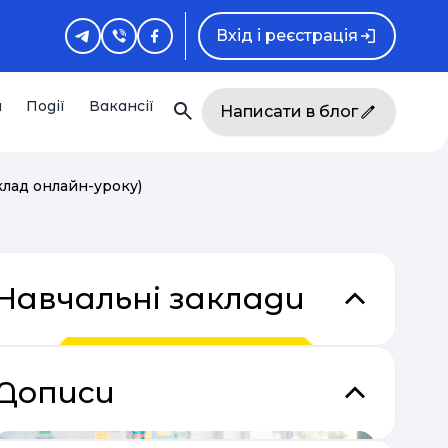
Вхід і реєстрація
и
Події
Вакансії
Написати в блог
клад онлайн-уроку)
Навчальні заклади
Дописи