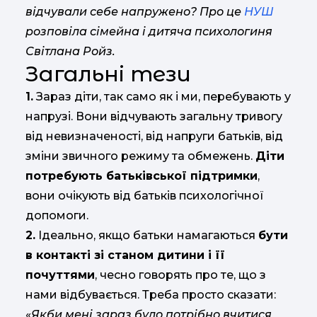
відчували себе напружено? Про це
НУШ
розповіла сімейна і дитяча психологиня
Світлана Ройз.
Загальні тези
1.
Зараз діти, так само як і ми, перебувають у
напрузі. Вони відчувають загальну тривогу
від невизначеності, від напруги батьків, від
зміни звичного режиму та обмежень.
Діти
потребують батьківської підтримки
,
вони очікують від батьків психологічної
допомоги.
2.
Ідеально, якщо батьки намагаються
бути
в контакті зі станом дитини і її
почуттями
, чесно говорять про те, що з
нами відбувається. Треба просто сказати:
«
Якби мені зараз було потрібно вчитися