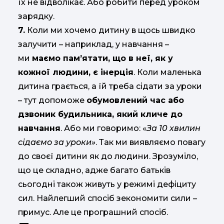
їх не відволікає. Або робити перед уроком
зарядку.
7.
Коли ми хочемо дитину в щось швидко
залучити – наприклад, у навчання –
ми
маємо пам’ятати, що в неї, як у
кожної людини, є інерція
. Коли маленька
дитина грається, а їй треба сідати за уроки
– тут допоможе
обумовлений час або
дзвоник будильника, який кличе до
навчання
. Або ми говоримо: «
За 10 хвилин
сідаємо за уроки»
. Так ми виявляємо повагу
до своєї дитини як до людини. Зрозуміло,
що це складно, адже багато батьків
сьогодні також живуть у режимі дефіциту
сил. Найлегший спосіб зекономити сили –
примус. Але це програшний спосіб.