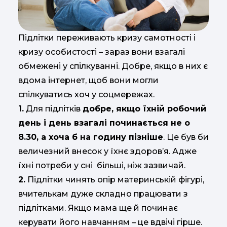
Підлітки переживають кризу самотності і
кризу особистості – зараз вони взагалі
обмежені у спілкуванні. Добре, якщо в них є
вдома інтернет, щоб вони могли
спілкуватись хоч у соцмережах.
1.
Для підлітків
добре, якщо їхній робочий
день і день взагалі починається не о
8.30, а хоча б на годину пізніше
. Це був би
величезний внесок у їхнє здоров’я. Адже
їхні потреби у сні більші, ніж зазвичай.
2.
Підлітки чинять опір материнській фігурі,
вчителькам дуже складно працювати з
підлітками. Якщо мама ще й починає
керувати його навчанням – це вдвічі гірше.