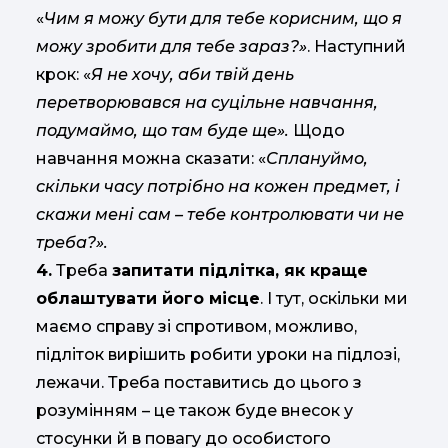
«
Чим я можу бути для тебе корисним, що я
можу зробити для тебе зараз?»
. Наступний
крок: «
Я не хочу, аби твій день
перетворювався на суцільне навчання,
подумаймо, що там буде ще».
Щодо
навчання можна сказати: «
Сплануймо,
скільки часу потрібно на кожен предмет, і
скажи мені сам – тебе контролювати чи не
треба?».
4.
Треба
запитати підлітка, як краще
облаштувати його місце
. І тут, оскільки ми
маємо справу зі спротивом, можливо,
підліток вирішить робити уроки на підлозі,
лежачи. Треба поставитись до цього з
розумінням – це також буде внесок у
стосунки й в повагу до особистого