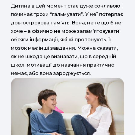
Дитина в цей момент стає дуже сонливою і
починає трохи “гальмувати”. У неї потерпає
довгострокова пам’ять. Вона, не те що б не
хоче – а фізично не може запам’ятовувати
обсяги інформації, які їй пропонують. Її
мозок має інші завдання. Можна сказати,
як не шкода це визнавати, що в середній
школі мотивації до навчання практично
немає, або вона зароджується.