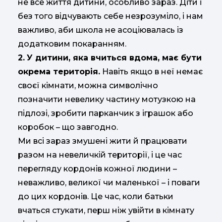
не все життя дитини, особливо зараз. Діти і
без того відчувають себе незрозуміло, і нам
важливо, аби школа не асоціювалась із
додатковим покаранням.
2.
У дитини, яка вчиться вдома, має бути
окрема територія.
Навіть якщо в неї немає
своєї кімнати, можна символічно
позначити невелику частину мотузкою на
підлозі, зробити парканчик з іграшок або
коробок – що завгодно.
Ми всі зараз змушені жити й працювати
разом на невеличкій території, і це час
перегляду кордонів кожної людини –
неважливо, великої чи маленької – і поваги
до цих кордонів. Це час, коли батьки
вчаться стукати, перш ніж увійти в кімнату