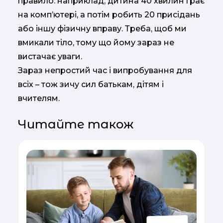
правило: наприклад, дитина 40 хвилин грає
на комп’ютері, а потім робить 20 присідань
або іншу фізичну вправу. Треба, щоб ми
вмикали тіло, тому що йому зараз не
вистачає уваги.
Зараз непростий час і випробування для
всіх – тож зичу сил батькам, дітям і
вчителям.
Читайте також