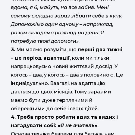
вдома, я б, мабуть, на все забив. Мені
самому складно зараз зібрати себе в купу.
Допоможімо один одному – наприклад,
разом складемо розклад на день. Я
потребую твоєї допомоги».
3.
Ми маємо розуміти, що
перші два тижні
– це період адаптації
, коли ми тільки
напрацьовуємо новий життєвий досвід. У
когось – два, у когось – два з половиною. Це
індивідуально. Взагалі, на адаптацію
дається до двох місяців. Тому зараз ми
маємо бути дуже терплячими й
обережними до себе і своїх дітей.
4.
Треба просто робити вдих та видих і
нагадувати собі: «
Я не вчитель»
.
Основа техніки безпеки для батьків: нам