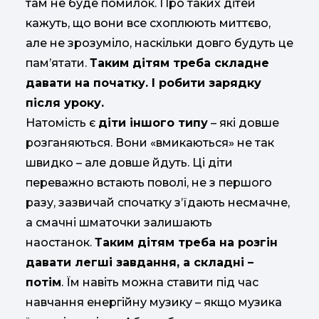
там не буде помилок. Про таких дітей
кажуть, що вони все схоплюють миттєво,
але не зрозуміло, наскільки довго будуть це
пам’ятати.
Таким дітям треба складне
давати на початку. І робити зарядку
після уроку.
Натомість є
діти іншого типу
– які довше
розганяються. Вони «вмикаються» не так
швидко – але довше йдуть. Ці діти
переважно встають поволі, не з першого
разу, зазвичай спочатку з’їдають несмачне,
а смачні шматочки залишають
наостанок.
Таким дітям треба на розгін
давати легші завдання, а складні –
потім
. Їм навіть можна ставити під час
навчання енергійну музику – якщо музика