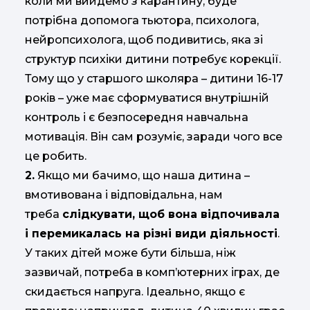
коли ми вийдемо з карантину, буде
потрібна допомога тьютора, психолога,
нейропсихолога, щоб подивитись, яка зі
структур психіки дитини потребує корекції.
Тому що у старшого школяра – дитини 16-17
років – уже має сформуватися внутрішній
контроль і є безпосередня навчальна
мотивація. Він сам розуміє, заради чого все
це робить.
2.
Якщо ми бачимо, що наша дитина –
вмотивована і відповідальна, нам
треба
слідкувати, щоб вона відпочивала
і перемикалась на різні види діяльності
.
У таких дітей може бути більша, ніж
зазвичай, потреба в комп’ютерних іграх, де
скидається напруга. Ідеально, якщо є