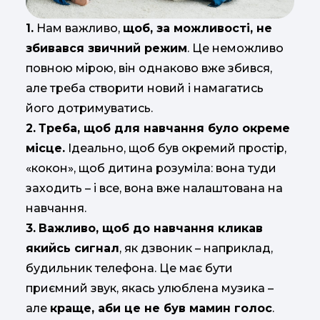
1.
Нам важливо,
щоб, за можливості, не
збивався звичний режим
. Це неможливо
повною мірою, він однаково вже збився,
але треба створити новий і намагатись
його дотримуватись.
2.
Треба, щоб для навчання було окреме
місце.
Ідеально, щоб був окремий простір,
«кокон», щоб дитина розуміла: вона туди
заходить – і все, вона вже налаштована на
навчання.
3.
Важливо, щоб до навчання кликав
якийсь сигнал
, як дзвоник – наприклад,
будильник телефона. Це має бути
приємний звук, якась улюблена музика –
але
краще, аби це не був мамин голос
.