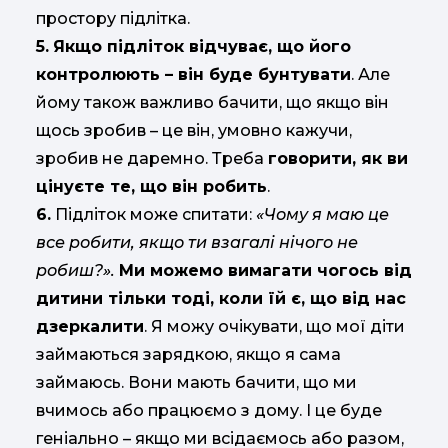
простору підлітка.
5.
Якщо підліток відчуває, що його
контролюють – він буде бунтувати
. Але
йому також важливо бачити, що якщо він
щось зробив – це він, умовно кажучи,
зробив не даремно. Треба
говорити, як ви
цінуєте те, що він робить
.
6.
Підліток може спитати:
«Чому я маю це
все робити, якщо ти взагалі нічого не
робиш?».
Ми можемо вимагати чогось від
дитини тільки тоді, коли їй є, що від нас
дзеркалити
. Я можу очікувати, що мої діти
займаються зарядкою, якщо я сама
займаюсь. Вони мають бачити, що ми
вчимось або працюємо з дому. І це буде
геніально – якщо ми всідаємось або разом,