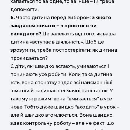
хапається то за одне, то за інше – їй треба
допомогти.
6.
Часто дитина перед вибором:
з якого
завдання почати – з простого чи
складного?
Це залежить від того, як ваша
дитина «вступає в діяльність». Щоб це
зрозуміти, треба поспостерігати: як дитина
прокидається?
Є діти, які швидко встають, умиваються і
починають усе робити. Коли така дитина
їсть, вона спочатку з’їдає всі найсмачніші
шматки й залишає несмачні наостанок. У
такому ж режимі вона “вмикається” в усе
нове. Тобто дуже швидко “входить” в урок –
але й швидко втомлюється. Вона швидко
здає контрольну роботу – але не факт, що