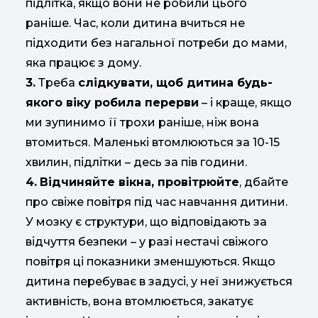
підлітка, якщо вони не робили цього
раніше. Час, коли дитина вчиться не
підходити без нагальної потреби до мами,
яка працює з дому.
3.
Треба
слідкувати, щоб дитина будь-
якого віку робила перерви
– і краще, якщо
ми зупинимо її трохи раніше, ніж вона
втомиться. Маленькі втомлюються за 10-15
хвилин, підлітки – десь за пів години.
4.
Відчиняйте вікна, провітрюйте
, дбайте
про свіже повітря під час навчання дитини.
У мозку є структури, що відповідають за
відчуття безпеки – у разі нестачі свіжого
повітря ці показники зменшуються. Якщо
дитина перебуває в задусі, у неї знижується
активність, вона втомлюється, закатує