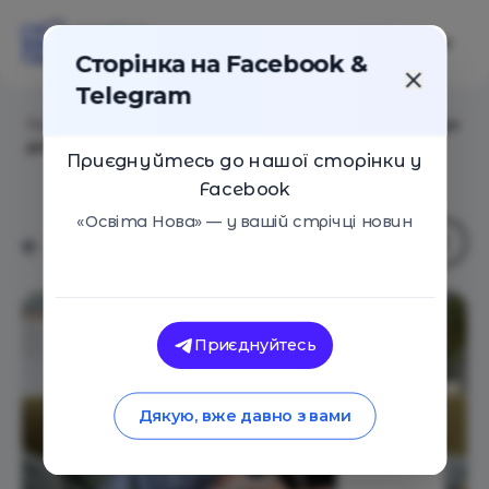
Сторінка на Facebook &
Telegram
Головна
/
Статті
/
Навчання вдома: практичні поради
для батьків від психологині Світлани Ройз
Приєднуйтесь до нашої сторінки у
Facebook
«Освіта Нова» — у вашій стрічці новин
Приєднуйтесь
Дякую, вже давно з вами