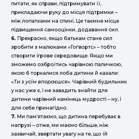
питати, як справи, підтримувати її,
прикладаючи руку до місця підтримки –
між лопатками на спині. Це таємне місце
підвищення самооцінки, додавання сил.
6.
Прекрасно, якщо батькам стане сил
зробити з малюками «Гоґвортс» – тобто
створити ігрове середовище. Якщо ми
зможемо озброїтись чарівною паличкою,
якою б торкалися лоба дитини й казали:
«
Ти з усім впораєшся»
. Чарівний будильник
у нас уже є, і не завадить знайти для
дитини чарівний камінець мудрості – ну, і
для себе принагідно.
7.
Ми пам’ятаємо, що дитина перебуває в
напрузі – отже, ми маємо більше, ніж
зазвичай, звертати увагу на те, що їй