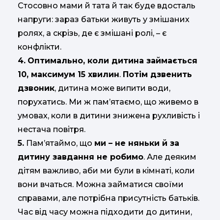
Стосовно мами й тата й так буде вдосталь
напруги: зараз батьки живуть у змішаних
ролях, а скрізь, де є змішані ролі, – є
конфлікти.
4.
Оптимально, коли дитина займається
10, максимум 15 хвилин
.
Потім дзвенить
дзвоник
, дитина може випити води,
порухатись. Ми ж пам’ятаємо, що живемо в
умовах, коли в дитини знижена рухливість і
нестача повітря.
5.
Пам’ятаймо, що
ми – не няньки й за
дитину завдання не робимо
. Але деяким
дітям важливо, аби ми були в кімнаті, коли
вони вчаться. Можна займатися своїми
справами, але потрібна присутність батьків.
Час від часу можна підходити до дитини,