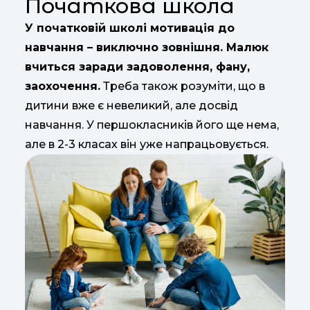
Початкова школа
У початковій школі мотивація до
навчання – виключно зовнішня. Малюк
вчиться заради задоволення, фану,
заохочення.
Треба також розуміти, що в
дитини вже є невеликий, але досвід
навчання. У першокласників його ще нема,
але в 2-3 класах він уже напрацьовується.