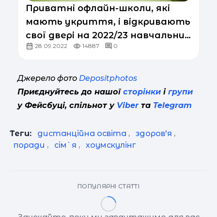
Приватні офлайн-школи, які
мають укриття, і відкривають
свої двері на 2022/23 навчальний
28.09.2022
14887
0
рік
Джерело фото
Depositphotos
Приєднуйтесь до нашої
сторінки
і
групи
у Фейсбуці, спільнот у
Viber
та
Telegram
Теги:
дистанційна освіта
,
здоров'я
,
поради
,
сім`я
,
хоумскулінг
ПОПУЛЯРНІ СТАТТІ