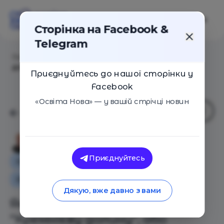
Сторінка на Facebook &
Telegram
Головна
/
Статті
/
Як виховати власну “Кремнієву
долину”, або дуальна освіта починається зі школи
Приєднуйтесь до нашої сторінки у
Facebook
«Освіта Нова» — у вашій стрічці новин
Сергій Іщеряков
Приєднуйтесь
Особистий досвід
Як це працює
Освіта в Україні
Дякую, вже давно з вами
Як виховати власну
“Кремнієву долину”, або