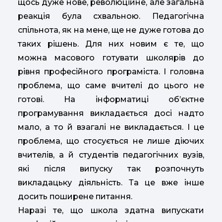
щось дуже нове, революційне, але загальна
реакція була схвальною. Педагогічна
спільнота, як на мене, ще не дуже готова до
таких рішень. Для них новим є те, що
можна масового готувати школярів до
рівня професійного програміста. І головна
проблема, що саме вчителі до цього не
готові. На інформатиці об’єктне
програмування викладається досі надто
мало, а то й взагалі не викладається. І це
проблема, що стосується не лише діючих
вчителів, а й студентів педагогічних вузів,
які після випуску так розпочнуть
викладацьку діяльність. Та це вже інше
досить поширене питання.
Наразі те, що школа здатна випускати