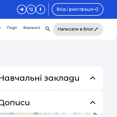
Вхід і реєстрація
и
Події
Вакансії
Написати в блог
Навчальні заклади
Дописи