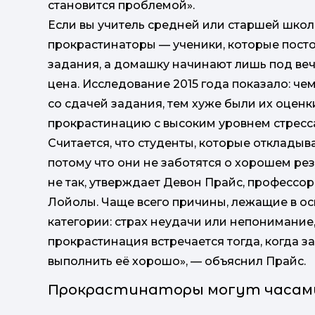
становится проблемой».
Если вы учитель средней или старшей школы
прокрастинаторы — ученики, которые посто
задания, а домашку начинают лишь под веч
цена. Исследование 2015 года показало: ч
со сдачей задания, тем хуже были их оцен
прокрастинацию с высоким уровнем стресса,
Считается, что студенты, которые откладыв
потому что они не заботятся о хорошем резул
не так, утверждает Девон Прайс, профессо
Лойолы. Чаще всего причины, лежащие в ос
категории: страх неудачи или непонимание,
прокрастинация встречается тогда, когда з
выполнить её хорошо», — объяснил Прайс.
Прокрастинаторы могут часами 