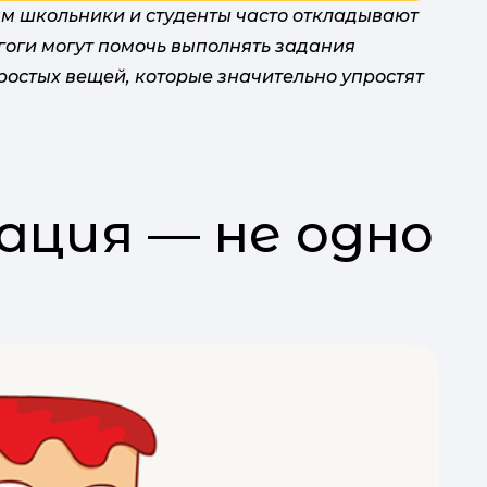
пр
м школьники и студенты часто откладывают
агоги могут помочь выполнять задания
P
ростых вещей, которые значительно упростят
I
ация — не одно
2 д
Se