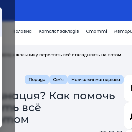
Головна
Каталог закладів
Статті
Автор
мочь школьнику перестать всё откладывать на потом
Поради
Сім'я
Навчальні матеріали
инация? Как помочь
ать всё
отом