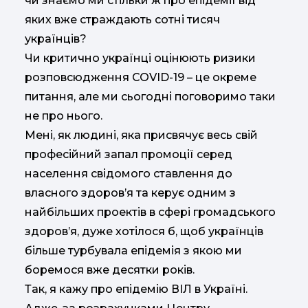
чи знаємо ми стільки ж про епідемії від
яких вже страждають сотні тисяч
українців?
Чи критично українці оцінюють ризики
розповсюдження COVID-19 – це окреме
питання, але ми сьогодні поговоримо таки
не про нього.
Мені, як людині, яка присвячує весь свій
професійний запал промоції серед
населення свідомого ставлення до
власного здоров’я та керує одним з
найбільших проектів в сфері громадського
здоров’я, дуже хотілося б, щоб українців
більше турбувала епідемія з якою ми
боремося вже десятки років.
Так, я кажу про епідемію ВІЛ в Україні.