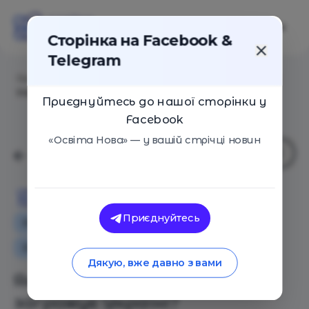
Сторінка на Facebook &
Telegram
Головна
/
Статті
/
Яка епідемія насправді загрожує
Україні?
Приєднуйтесь до нашої сторінки у
Facebook
«Освіта Нова» — у вашій стрічці новин
Освіта Нова
Приєднуйтесь
Особистий досвід
Як це працює
Оглядові статті
Сім'я
Дякую, вже давно з вами
Яка епідемія насправді
загрожує Україні?