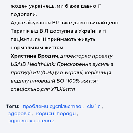
жоден українець, ми б вже давно її
подолали.
Адже лікування ВІЛ вже давно винайдено.
Терапія від ВІЛ доступна в Україні, а ті
пацієнти, які її приймають живуть
нормальним життям.
Христина Бродич
,
директорка проекту
USAID HealthLink: Прискорення зусиль з
протидії ВІЛ/СНІДу в Україні
, керівниця
відділу інновацій БО "100% життя",
спеціально для УП.Життя
Теги:
проблеми суспільства
,
сім`я
,
здоров'я
,
корисні поради
,
здравоохранение