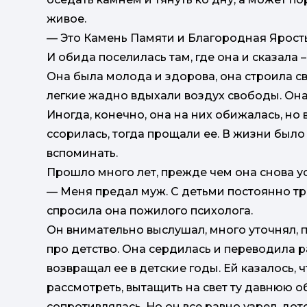
живое.
— Это Камень Памяти и Благородная Ярость,
И обида поселилась там, где она и сказала – 
Она была молода и здорова, она строила сво
легкие жадно вдыхали воздух свободы. Она
Иногда, конечно, она на них обижалась, но
ссорилась, тогда прощали ее. В жизни было 
вспоминать.
Прошло много лет, прежде чем она снова ус
— Меня предал муж. С детьми постоянно тре
спросила она пожилого психолога.
Он внимательно выслушал, много уточнял, п
про детство. Она сердилась и переводила р
возвращал ее в детские годы. Ей казалось, 
рассмотреть, вытащить на свет ту давнюю об
сопротивлялась. Но он все равно узрел, до