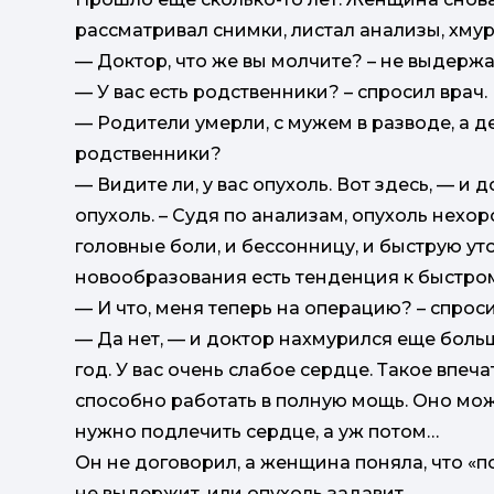
рассматривал снимки, листал анализы, хмур
— Доктор, что же вы молчите? – не выдержа
— У вас есть родственники? – спросил врач.
— Родители умерли, с мужем в разводе, а де
родственники?
— Видите ли, у вас опухоль. Вот здесь, — и 
опухоль. – Судя по анализам, опухоль нехо
головные боли, и бессонницу, и быструю ут
новообразования есть тенденция к быстрому
— И что, меня теперь на операцию? – спрос
— Да нет, — и доктор нахмурился еще боль
год. У вас очень слабое сердце. Такое впеча
способно работать в полную мощь. Оно мож
нужно подлечить сердце, а уж потом…
Он не договорил, а женщина поняла, что «п
не выдержит, или опухоль задавит.