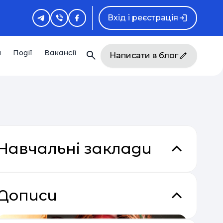
Вхід і реєстрація
и
Події
Вакансії
Написати в блог
Навчальні заклади
Дописи
кладки