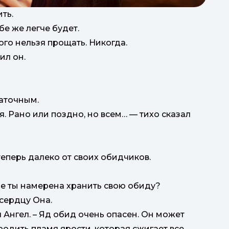
ть.
бе же легче будет.
ого нельзя прощать. Никогда.
ил он.
таточным.
. Рано или поздно, но всем… — тихо сказал
 теперь далеко от своих обидчиков.
Где ты намерена хранить свою обиду?
 сердцу Она.
Ангел. – Яд обид очень опасен. Он может
родить пламя ярости, которая сжигает все