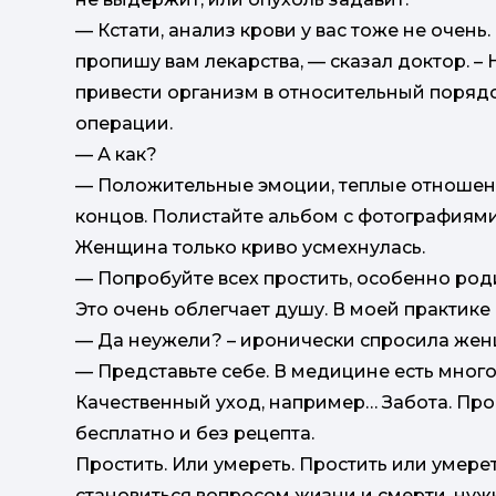
— Кстати, анализ крови у вас тоже не очень
пропишу вам лекарства, — сказал доктор. –
привести организм в относительный порядо
операции.
— А как?
— Положительные эмоции, теплые отношени
концов. Полистайте альбом с фотографиями,
Женщина только криво усмехнулась.
— Попробуйте всех простить, особенно род
Это очень облегчает душу. В моей практике
— Да неужели? – иронически спросила жен
— Представьте себе. В медицине есть мног
Качественный уход, например… Забота. Про
бесплатно и без рецепта.
Простить. Или умереть. Простить или умере
становиться вопросом жизни и смерти, нужн