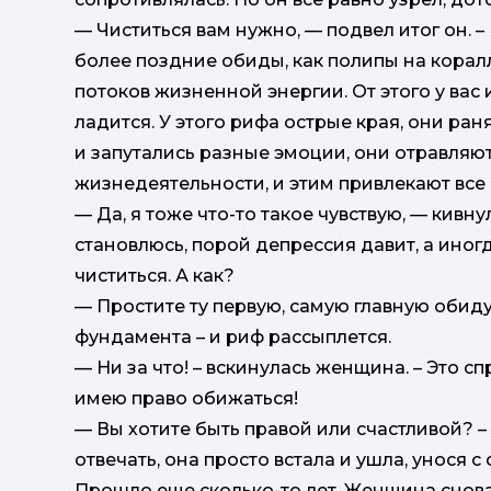
— Чиститься вам нужно, — подвел итог он. 
более поздние обиды, как полипы на коралл
потоков жизненной энергии. От этого у вас
ладится. У этого рифа острые края, они ра
и запутались разные эмоции, они отравляю
жизнедеятельности, и этим привлекают все
— Да, я тоже что-то такое чувствую, — кив
становлюсь, порой депрессия давит, а иногд
чиститься. А как?
— Простите ту первую, самую главную обиду,
фундамента – и риф рассыплется.
— Ни за что! – вскинулась женщина. – Это сп
имею право обижаться!
— Вы хотите быть правой или счастливой? –
отвечать, она просто встала и ушла, унося 
Прошло еще сколько-то лет. Женщина снова 