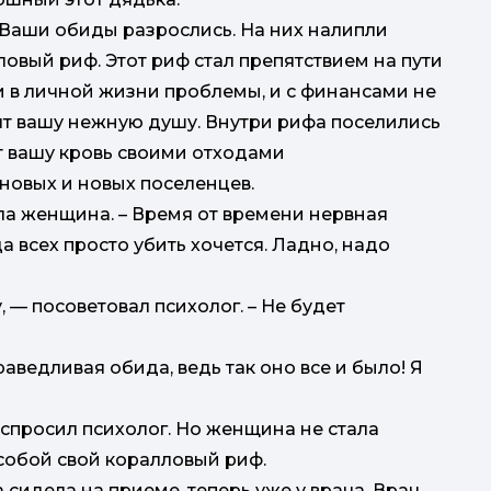
– Ваши обиды разрослись. На них налипли
овый риф. Этот риф стал препятствием на пути
 и в личной жизни проблемы, и с финансами не
нят вашу нежную душу. Внутри рифа поселились
т вашу кровь своими отходами
 новых и новых поселенцев.
нула женщина. – Время от времени нервная
а всех просто убить хочется. Ладно, надо
 — посоветовал психолог. – Не будет
раведливая обида, ведь так оно все и было! Я
 спросил психолог. Но женщина не стала
с собой свой коралловый риф.
сидела на приеме, теперь уже у врача. Врач