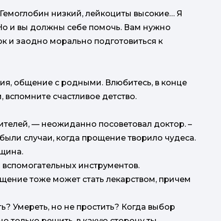
. Гемоглобин низкий, лейкоциты высокие… Я
 Но и вы должны себе помочь. Вам нужно
к и заодно морально подготовиться к
я, общение с родными. Влюбитесь, в конце
 вспомните счастливое детство.
ителей, — неожиданно посоветовал доктор. –
 были случаи, когда прощение творило чудеса.
щина.
о вспомогательных инструментов.
щение тоже может стать лекарством, причем
ть? Умереть, но не простить? Когда выбор
о только решить, в какую сторону ты