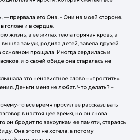
 — прервала его Она. – Они на моей стороне.
в голове и в сердце.
ю жизнь, в ее жилах текла горячая кровь, а
 вышла замуж, родила детей, завела друзей.
 в основном прощала. Иногда сердилась и
всякое, и о своей обиде она старалась не
лышала это ненавистное слово – «простить».
ния. Деньги меня не любят. Что делать? –
очему-то все время просил ее рассказывать
азговор в настоящее время, но он снова
что он бродит по закоулкам ее памяти, стараясь
иду. Она этого не хотела, а потому
тошный этот дядька.