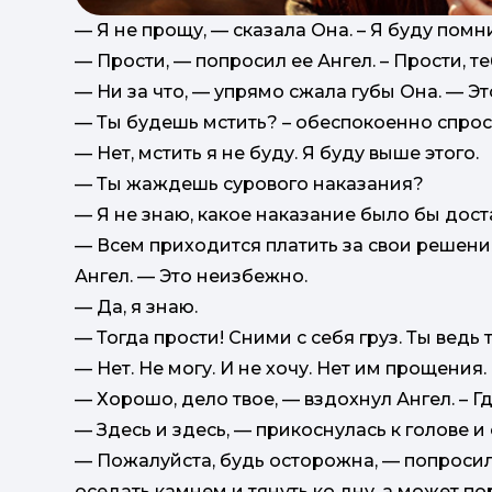
— Я не прощу, — сказала Она. – Я буду помни
— Прости, — попросил ее Ангел. – Прости, те
— Ни за что, — упрямо сжала губы Она. — Эт
— Ты будешь мстить? – обеспокоенно спрос
— Нет, мстить я не буду. Я буду выше этого.
— Ты жаждешь сурового наказания?
— Я не знаю, какое наказание было бы дос
— Всем приходится платить за свои решения
Ангел. — Это неизбежно.
— Да, я знаю.
— Тогда прости! Сними с себя груз. Ты ведь
— Нет. Не могу. И не хочу. Нет им прощения.
— Хорошо, дело твое, — вздохнул Ангел. – 
— Здесь и здесь, — прикоснулась к голове и
— Пожалуйста, будь осторожна, — попросил 
оседать камнем и тянуть ко дну, а может по