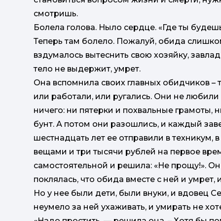
смотришь.
Болела голова. Ныло сердце. «Где ты будешь
Теперь там болело. Пожалуй, обида слишком
вздумалось вытеснить свою хозяйку, завлад
тело не выдержит, умрет.
Она вспомнила своих главных обидчиков – те
или работали, или ругались. Они не любили е
ничего: ни пятерки и похвальные грамоты, 
бунт. А потом они разошлись, и каждый заве
шестнадцать лет ее отправили в техникум, в
вещами и три тысячи рублей на первое время
самостоятельной и решила: «Не прощу!». Он
поклялась, что обида вместе с ней и умрет, 
Но у нее были дети, были внуки, и вдовец 
неумело за ней ухаживать, и умирать не хот
«Надо простить, — решила она. – Хотя бы по