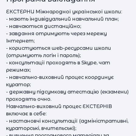
ЕКСТЕРНИ Міжнародної української школи:
- мають індивідуальний навчальний план;
- навчаються дистанційно;
- завдання отримують через мережу
Інтернет;
- користуються web-ресурсами школи
(отримують логін і пароль);
- консультації проходять в Skype, чат
режимах;
- навчально-виховний процес координує
куратор;
- державну підсумкову атестацію (екзамени)
проходять очно.
Навчально-виховний процес ЕКСТЕРНІВ
включає в себе:
- настановчі консультації (адміністративні,
кураторські, вчительські);
- вивчення програмового матеріалу за