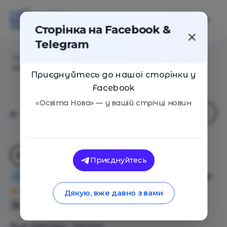
Сторінка на Facebook &
Telegram
Головна
/
Навчальні заклади
/
Міжнародна
Українська Школа
Приєднуйтесь до нашої сторінки у
Facebook
«Освіта Нова» — у вашій стрічці новин
Приєднуйтесь
Міжнародна Українська Школа
Оцінка 5 - 4 голоси
Дякую, вже давно з вами
Загальний опис
Вид закладу - Школа