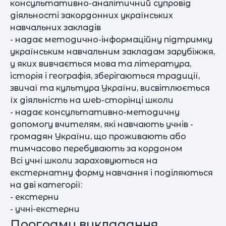
консультативно-аналітичний супровід
діяльності закордонних українських
навчальних закладів
- надає методично-інформаційну підтримку
українським навчальним закладам зарубіжжя,
у яких вивчається мова та література,
історія і географія, зберігаються традиції,
звичаї та культура України, висвітлюється
їх діяльність на web-сторінці школи
- надає консультативно-методичну
допомогу вчителям, які навчають учнів -
громадян України, що проживають або
тимчасово перебувають за кордоном
Всі учні школи зараховуються на
екстернатну форму навчання і поділяються
на дві категорії:
- екстерни
- учні-екстерни
Програми викладання