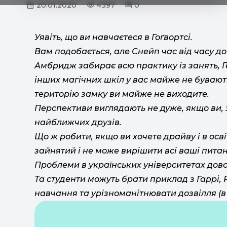
20.01.2020
4397
0
Уявіть, що ви навчаєтеся в Гоґвортсі.
Вам подобається, але Снейп час від часу до
Амбридж забирає всю практику із занять, Геґ
інших магічних шкіл у вас майже не бувають
територію замку ви майже не виходите.
Перспективи виглядають не дуже, якщо ви, зв
найближчих друзів.
Що ж робити, якщо ви хочете драйву і в осві
зайнятий і не може вирішити всі ваші пита
Проблеми в українських університетах довол
Та студенти можуть брати приклад з Гаррі, 
навчання та урізноманітнювати дозвілля (в