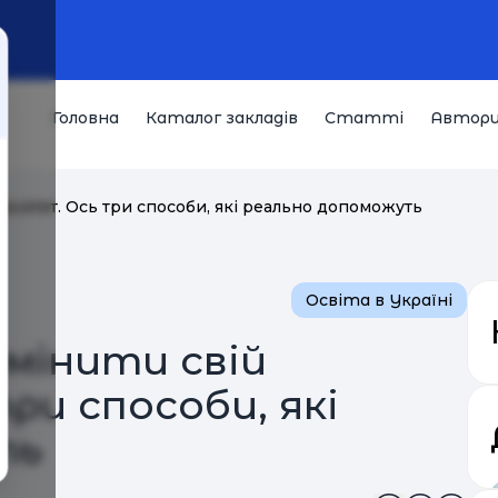
Головна
Каталог закладів
Статті
Автор
ерситет. Ось три способи, які реально допоможуть
Освіта в Україні
мінити свій
ри способи, які
ть