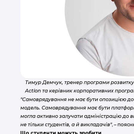
Тимур Демчук, тренер програми розвитку 
Action та керівник корпоративних прогр
"Самоврядування не має бути опозицією до 
модель. Самоврядування має бути платформ
могла активно залучати адміністрацію до в
не тільки студентів, а й викладачів"
, – пояс
Що студенти можуть зробити