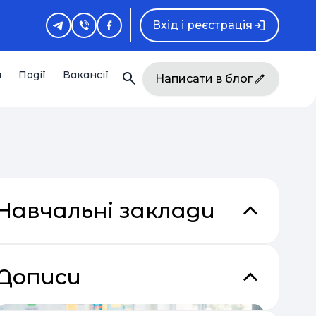
Вхід і реєстрація
и
Події
Вакансії
Написати в блог
Навчальні заклади
Дописи