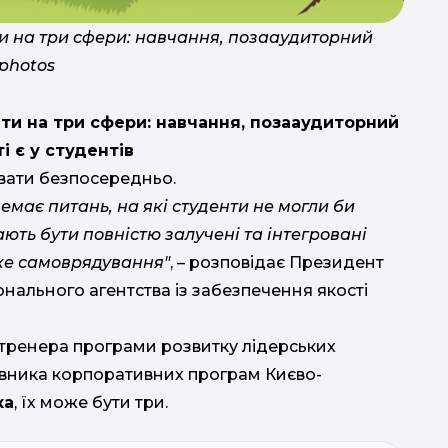
и на три сфери: навчання, позааудиторний
tphotos
и на три сфери: навчання, позааудиторний
і є у студентів
ивати безпосередньо.
, немає питань, на які студенти не могли би
ають бути повністю залучені та інтегровані
ке самоврядування"
, – розповідає Президент
іонального агентства із забезпечення якості
и тренера програми розвитку лідерських
рівника корпоративних програм Києво-
ка
, їх може бути три.