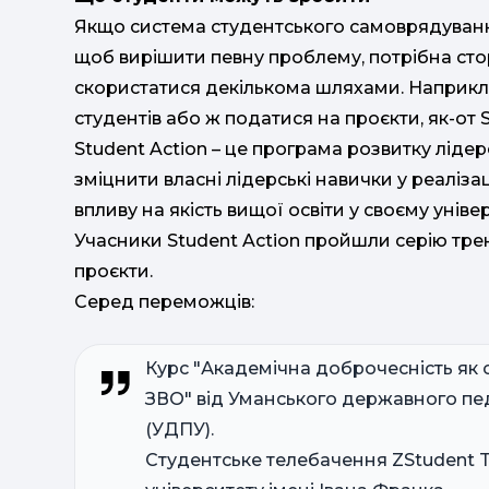
Якщо система студентського самоврядування
щоб вирішити певну проблему, потрібна ст
скористатися декількома шляхами. Наприкла
студентів або ж податися на проєкти, як-от 
Student Action – це програма розвитку ліде
зміцнити власні лідерські навички у реалізац
впливу на якість вищої освіти у своєму універ
Учасники Student Action пройшли серію трені
проєкти.
Серед переможців:
Курс "Академічна доброчесність як с
ЗВО" від Уманського державного пед
(УДПУ).
Студентське телебачення
ZStudent 