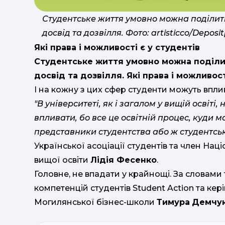
Студентське життя умовно можна поділит
досвід та дозвілля. Фото: artisticco/Deposi
Які права і можливості є у студентів
Студентське життя умовно можна поділит
досвід та дозвілля. Які права і можливост
І на кожну з цих сфер студенти можуть впл
"В університеті, як і загалом у вищій освіті
впливати, бо все це освітній процес, куди м
представники студентства або ж студентсь
Української асоціації студентів та член Нац
вищої освіти
Лідія Фесенко
.
Головне, не впадати у крайнощі. За словам
компетенцій студентів Student Action та ке
Могилянської бізнес-школи
Тимура
Демчу