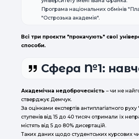
університету імені Івана Франка.
Програма національних обмінів
"Пл
"Острозька академія".
Всі три проєкти "прокачують" свої універс
способи.
Сфера №1: нав
Академічна недоброчесність
– чи не най
стверджує Демчук.
За оцінками експертів антиплагіатного руху 
ступенів від 15 до 40 тисяч отримали їх непр
містять від 5 до 80% дисертацій.
Таких даних щодо студентських курсових чи