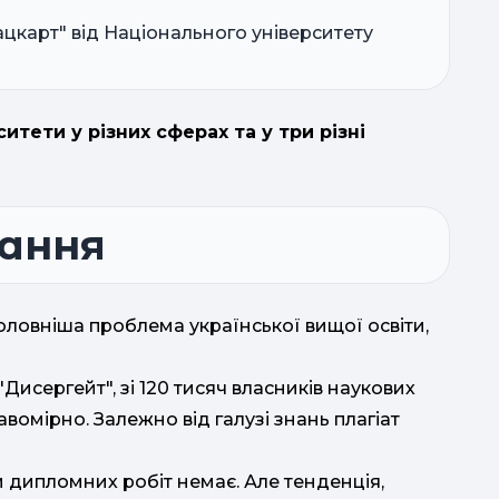
ацкарт" від Національного університету
итети у різних сферах та у три різні
чання
головніша проблема української вищої освіти,
"Дисергейт", зі 120 тисяч власників наукових
авомірно. Залежно від галузі знань плагіат
 дипломних робіт немає. Але тенденція,