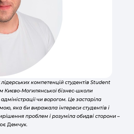
лідерських компетенцій студентів Student
ам Києво-Могилянської бізнес-школи
адміністрації чи ворогом. Це застаріла
ою, яка би виражала інтереси студентів і
ирішення проблем і розуміла обидві сторони –
нює Демчук.