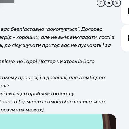
Додати в за
 вас безпідставно "докопується", Долорес
рід – хороший, але не вміє викладати, гості з
, до лісу шукати пригод вас не пускають і за
існо, не Гаррі Поттер чи хтось із його
тньому процесі, і в дозвіллі, але Дамблдор
ння?
і схожі до проблем Гоґвортсу.
Рона та Герміони і самостійно впливати на
 розумних межах).