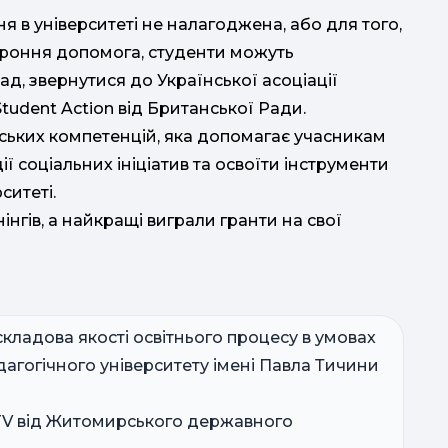
 в університеті не налагоджена, або для того,
ороння допомога, студенти можуть
д, звернутися до Української асоціації
Student Action від Британської Ради.
рських компетенцій, яка допомагає учасникам
ії соціальних ініціатив та освоїти інструменти
ситеті.
нгів, а найкращі виграли гранти на свої
кладова якості освітнього процесу в умовах
агогічного університету імені Павла Тичини
TV від Житомирського державного