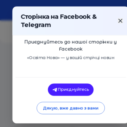
Про портал
Реклама
Контакти
Сторінка на Facebook &
Telegram
Приєднуйтесь до нашої сторінки у
Facebook
Головна
/
Статті
/
Студенти здатні змінити свій унів
«Освіта Нова» — у вашій стрічці новин
Освіта Нова
Студенти здатні з
Приєднуйтесь
університет. Ось т
Дякую, вже давно з вами
реально допоможу