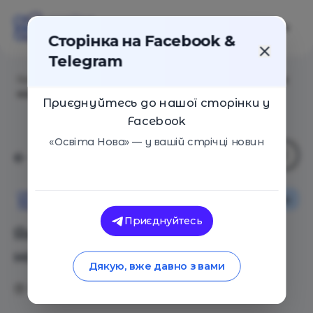
Сторінка на Facebook &
Telegram
Головна
/
Статті
/
Як отримати грант на навчання за
кордоном
Приєднуйтесь до нашої сторінки у
Facebook
«Освіта Нова» — у вашій стрічці новин
Поради
Освіта Нова
Приєднуйтесь
Як отримати грант на
навчання за кордоном
Дякую, вже давно з вами
31.03.2019
4232
0