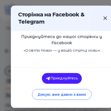
Сторінка на Facebook &
Telegram
Головна
/
Навчальні заклади
/
Ярина Клуб
Приєднуйтесь до нашої сторінки у
Facebook
«Освіта Нова» — у вашій стрічці новин
Приєднуйтесь
Ярина Клуб
Оцінка 0 - 0 голосів
Загальний опис
Дякую, вже давно з вами
ПРИВАТНИЙ ДИТЯЧИЙ САДОЧОК