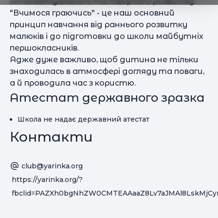
інтелектуального та творчого розвитку
"Вчимося граючись" - це наш основний
принцип навчання від раннього розвитку
малюків і до підготовки до школи майбутніх
першокласників.
Адже дуже важливо, щоб дитина не тільки
знаходилась в атмосфері догляду та поваги,
а й проводила час з користю.
Атестат державного зразка
Школа не надає державний атестат
Контакти
club@yarinka.org
https://yarinka.org/?
fbclid=PAZXh0bgNhZW0CMTEAAaaZ8Lv7aJMAl8LskMjC