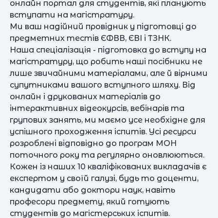
онлайн портал для студентів, які планують
вступати на магістратуру.
Ми ваш надійний провідник у підготовці до
предметних тестів ЄФВВ, ЄВІ і ТЗНК.
Наша спеціалізація - підготовка до вступу на
магістратуру, що робить наші посібники не
лише звичайними матеріалами, але й вірними
супутниками вашого вступного шляху. Від
онлайн і друкованих матеріалів до
інтерактивних відеокурсів, вебінарів та
групових занять, ми маємо усе необхідне для
успішного проходження іспитів. Усі ресурси
розроблені відповідно до програм МОН
поточного року та регулярно оновлюються.
Кожен із наших 10 кваліфікованих викладачів є
експертом у своїй галузі, будь то доценти,
кандидати або доктори наук, навіть
професори предмету, який готують
студентів до магістерських іспитів.