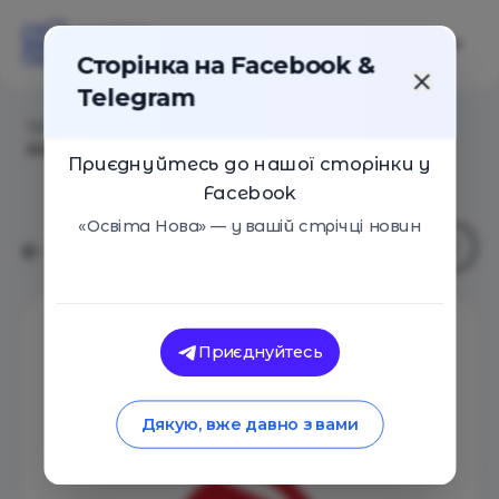
Сторінка на Facebook &
Telegram
Головна
/
Навчальні заклади
/
Школа Майбутніх
Магістрів
Приєднуйтесь до нашої сторінки у
Facebook
«Освіта Нова» — у вашій стрічці новин
Приєднуйтесь
Дякую, вже давно з вами