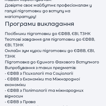
Довірте своє майбутнє професіоналам у
галузі підготовки до вступу на
магістратуру!
Програми викладання
Посібники підготовки до ЄФВВ, ЄВІ, ТЗНК
Тестові завдання для підготовки до ЄФВВ,
ЄВІ, ТЗНК
Онлайн зум курси підготовки до ЄФВВ, ЄВІ,
ТЗНК
Підготовка до Єдиного Фахового Вступного
Випробування з таких предметів:
- ЄФВВ з Психології та Соціології
- ЄФВВ з Економіки та Міжнародної
економіки
- ЄФВВ з Політології та міжнародних
відносин
- ЄФВВ з Права