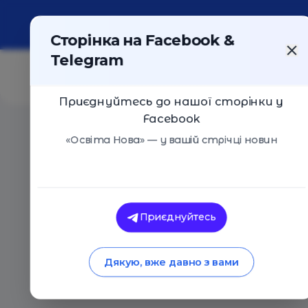
Про портал
Реклама
Контакти
Сторінка на Facebook &
Telegram
Приєднуйтесь до нашої сторінки у
Facebook
Головна
/
Статті
/
20 мультфільмів про домашніх ул
«Освіта Нова» — у вашій стрічці новин
Анна Печерна
20 мультфільмів пр
Приєднуйтесь
улюбленців
Дякую, вже давно з вами
28.11.2019
81940
0