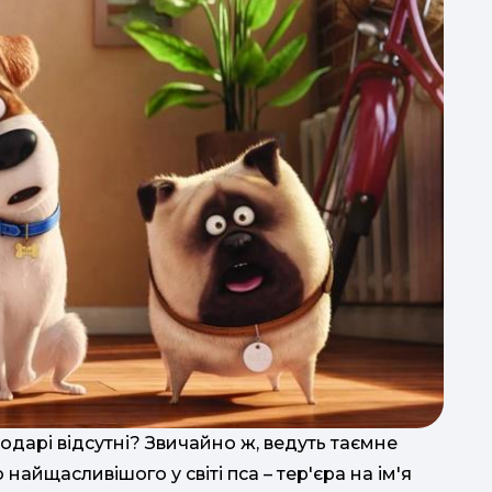
одарі відсутні? Звичайно ж, ведуть таємне
ію найщасливішого у світі пса – тер'єра на ім'я