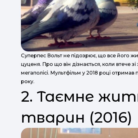
Суперпес Вольт не підозрює, що все його житт
цуценя. Про що він дізнається, коли втече з
мегаполісі. Мультфільм у 2018 році отримав
року.
2. Таємне жи
тварин (2016)