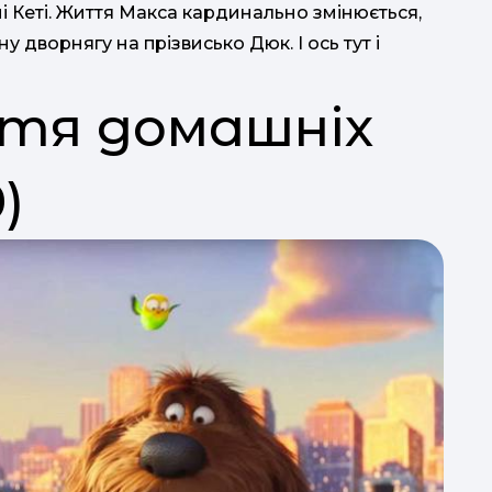
і Кеті. Життя Макса кардинально змінюється,
дворнягу на прізвисько Дюк. І ось тут і
ття домашніх
)