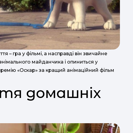
об
я – гра у фільмі, а насправді він звичайне
і знімального майданчика і опиниться у
 премію «Оскар» за кращий анімаційний фільм
ття домашніх