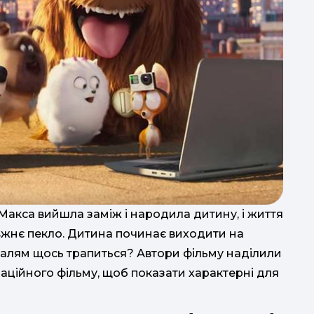
ня Макса вийшла заміж і народила дитину, і життя
вжнє пекло. Дитина починає виходити на
 малям щось трапиться? Автори фільму наділили
імаційного фільму, щоб показати характерні для