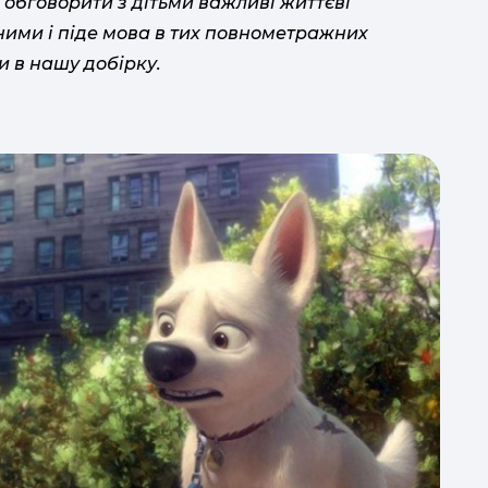
 обговорити з дітьми важливі життєві
безпе
з ними і піде мова в тих повнометражних
и в нашу добірку.
)
н
в
мис