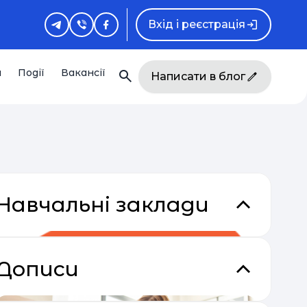
Вхід і реєстрація
и
Події
Вакансії
Написати в блог
Навчальні заклади
Дописи
кладки