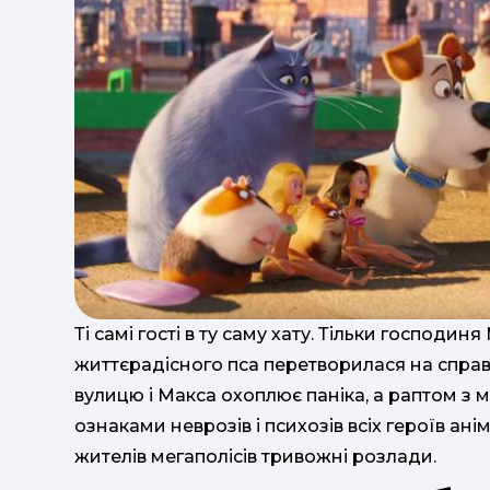
Ті самі гості в ту саму хату. Тільки господи
життєрадісного пса перетворилася на спра
вулицю і Макса охоплює паніка, а раптом з
ознаками неврозів і психозів всіх героїв ан
жителів мегаполісів тривожні розлади.