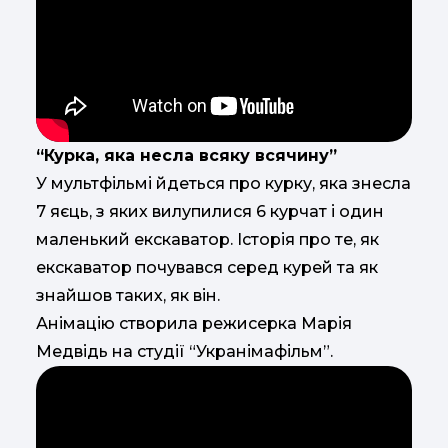
“Курка, яка несла всяку всячину”
У мультфільмі йдеться про курку, яка знесла
7 яєць, з яких вилупилися 6 курчат і один
маленький екскаватор. Історія про те, як
екскаватор почувався серед курей та як
знайшов таких, як він.
Анімацію створила режисерка Марія
Медвідь на студії “Укранімафільм”.