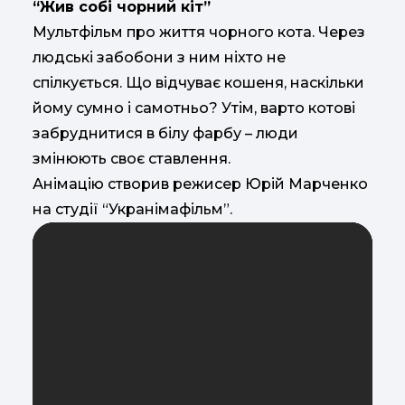
“Жив собі чорний кіт”
Мультфільм про життя чорного кота. Через
людські забобони з ним ніхто не
спілкується. Що відчуває кошеня, наскільки
йому сумно і самотньо? Утім, варто котові
забруднитися в білу фарбу – люди
змінюють своє ставлення.
Анімацію створив режисер Юрій Марченко
на студії “Укранімафільм”.