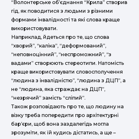
“Волонтерське об’єднання “Крила” створив
гід, як поводитися з людьми з різними
формами інвалідності та які слова краще
використовувати.
Наприклад, йдеться про те, що слова
“хворий”, “каліка”, “деформований”,
“неповноцінний”, “неспроможний”, “з
вадами” створюють стереотипи. Натомість
краще використовувати словосполучення
“людина з інвалідністю”, “людина з ДЦП”, а
не “людина, яка страждає на ДЦП”,
“незрячий” замість “сліпий”.
Також розповідають про те, що людину на
візку треба попередити про архітектурні
бар’єри, щоб вона заздалегідь могла
зрозуміти, як їй кудись дістатись, а ще –