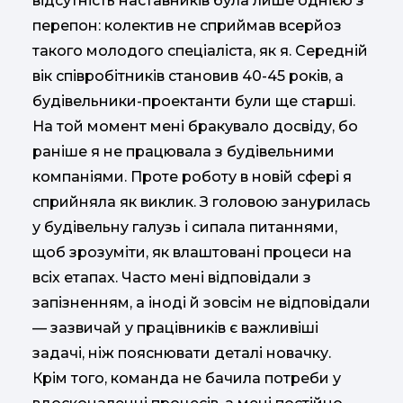
відсутність наставників була лише однією з
перепон: колектив не сприймав всерйоз
такого молодого спеціаліста, як я. Середній
вік співробітників становив 40-45 років, а
будівельники-проектанти були ще старші.
На той момент мені бракувало досвіду, бо
раніше я не працювала з будівельними
компаніями. Проте роботу в новій сфері я
сприйняла як виклик. З головою занурилась
у будівельну галузь і сипала питаннями,
щоб зрозуміти, як влаштовані процеси на
всіх етапах. Часто мені відповідали з
запізненням, а іноді й зовсім не відповідали
— зазвичай у працівників є важливіші
задачі, ніж пояснювати деталі новачку.
Крім того, команда не бачила потреби у