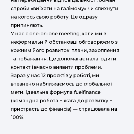
на перекидання відповідальності, обман,
спроби «виїхати на галімому» чи спихнути
на когось свою роботу. Це одразу
припиняють.
У нас є one-on-one meeting, коли ми в
неформальній обстановці обговорюємо з
кожним його розвиток, плани, захоплення
та побажання. Це допомагає налагодити
контакт і вчасно виявити проблеми.
Зараз у нас 12 проєктів у роботі, ми
впевнено наближаємось до глобальної
мети. Ідеальна формула fuelfinance
(командна робота + жага до розвитку +
пристрасть до фінансів) — спрацювала на
100%.