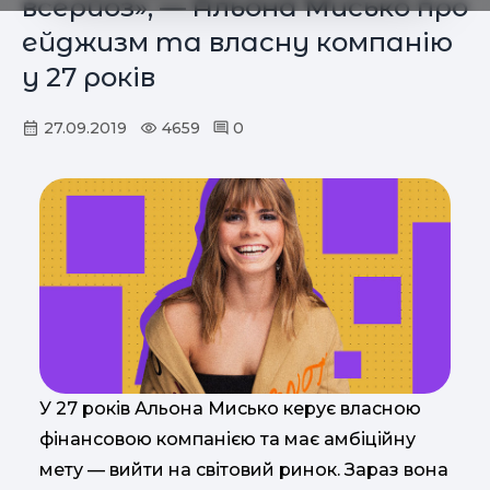
всерйоз», — Альона Мисько про
ейджизм та власну компанію
у 27 років
27.09.2019
4659
0
У 27 років Альона Мисько керує власною
фінансовою компанією та має амбіційну
мету — вийти на світовий ринок. Зараз вона