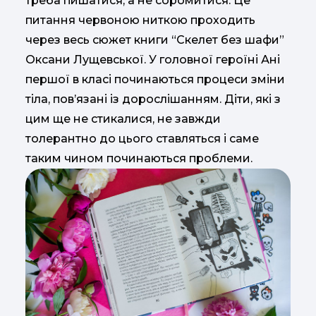
треба пишатися, а не соромитися. Це
питання червоною ниткою проходить
через весь сюжет книги “Скелет без шафи”
Оксани Лущевської. У головної героїні Ані
першої в класі починаються процеси зміни
тіла, пов’язані із дорослішанням. Діти, які з
цим ще не стикалися, не завжди
толерантно до цього ставляться і саме
таким чином починаються проблеми.