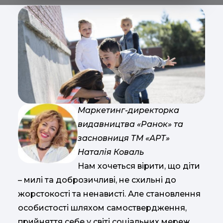
Маркетинг-директорка
видавництва «Ранок» та
засновниця ТМ «АРТ»
Наталія Коваль
Нам хочеться вірити, що діти
– милі та доброзичливі, не схильні до
жорстокості та ненависті. Але становлення
особистості шляхом самоствердження,
прийняття себе у світі соціальних мереж