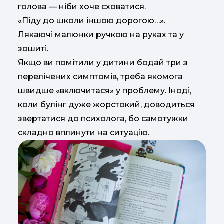
голова — ніби хоче сховатися.
«Піду до школи іншою дорогою…».
Лякаючі малюнки ручкою на руках та у
зошиті.
Якщо ви помітили у дитини бодай три з
перелічених симптомів, треба якомога
швидше «включитася» у проблему. Іноді,
коли булінг дуже жорстокий, доводиться
звертатися до психолога, бо самотужки
складно вплинути на ситуацію.