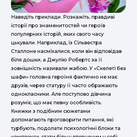
Наведіть приклади. Розкажіть, правдиві
історії про знаменитостей чи героїв
популярних історій, яких свого часу
цькували. Наприклад, із Сільвестра
Сталлоне насміхалися, коли він відповідав
біля дошки, а Джулію Робертс за її
зовнішність називали жабою. У «Скелеті без
шафи» головна героїня фактично не має
друзів, через статуру її часто ображають
однокласники. Але поступово дівчина
розуміє, що має певну особливість.
Книжки з подібним сюжетами
допомагають проговорити питання, які
турбують, подолати психологічні блоки та
комплекси, стати більш впевненим у собі,