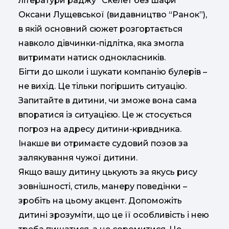
літератури раджу “Скелет без шафи”
Оксани Лущевської (видавництво “Ранок”),
в якій основний сюжет розгортається
навколо дівчинки-підлітка, яка змогла
витримати натиск однокласників.
Бігти до школи і шукати компанію булерів –
не вихід. Це тільки погіршить ситуацію.
Запитайте в дитини, чи зможе вона сама
впоратися із ситуацією. Це ж стосується
погроз на адресу дитини-кривдника.
Інакше ви отримаєте судовий позов за
залякування чужої дитини.
Якщо вашу дитину цькують за якусь рису
зовнішності, стиль, манеру поведінки –
зробіть на цьому акцент. Допоможіть
дитині зрозуміти, що це її особливість і нею