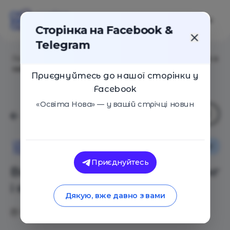
Сторінка на Facebook &
Telegram
Головна
/
Статті
/
Books will help: Що таке булінг і як з
ним боротися
Приєднуйтесь до нашої сторінки у
Facebook
«Освіта Нова» — у вашій стрічці новин
Булінг
Освіта Нова
Приєднуйтесь
Books will help: Що таке булінг
і як з ним боротися
Дякую, вже давно з вами
04.09.2019
4107
0