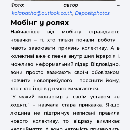
Фото: автор –
kolapatha@outlook.co.th
,
Depositphotos
Мобінг у ролях
Найчастіше від мобінгу страждають
новачки – ті, хто тільки почали роботу і
мають завоювати приязнь колективу. А в
колективі вже є певна внутрішня ієрархія і,
можливо, неформальний лідер. Відповідно,
вони просто вважають своїм обов’язком
навчити новоприбулого і пояснити йому,
хто є хто і що від нього вимагається.
“У чужий монастир зі своїм уставом не
ходять” – навчала стара приказка. Якщо
людина не підтримує неписані правила
нового колективу, то відразу викликає
неприйняття. А воно натомість призводить