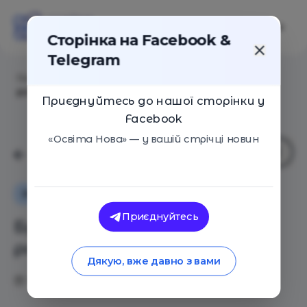
Сторінка на Facebook &
Telegram
Головна
/
Статті
/
Булінг в учительській: як
розпізнати і запобігти
Приєднуйтесь до нашої сторінки у
Facebook
«Освіта Нова» — у вашій стрічці новин
Як це працює
Булінг
Приєднуйтесь
Булінг в учительській: як
розпізнати і запобігти
Дякую, вже давно з вами
19.10.2018
4771
0