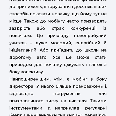
до принижень, ігнорування і десятків інших
способів показати новачку, що йому тут не
місце. Також до мобінгу часто призводять
заздрість або страх конкуренції із
новачком. До прикладу, новоприбулий
учитель – дуже молодий, енергійний й
ініціативний. Або приїздить до школи на
дорогому авто. Усе це може стати
приводом для початку цькувань і пліток з
боку колективу.
Найпоширенішим, утім, є мобінг з боку
директора. У нього більше повноважень і,
відповідно, інструментів для
психологічного тиску на вчителя. Такими
інструментами є, наприклад, регулярні
безпричинні виклики “на килим”, перевірки