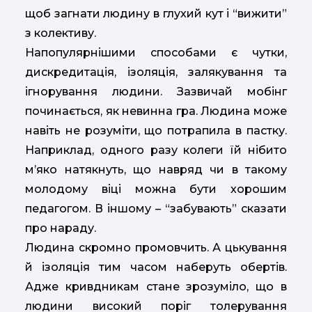
щоб загнати людину в глухий кут і “вижити”
з колективу.
Напопулярнішими способами є чутки,
дискредитація, ізоляція, залякування та
ігнорування людини. Зазвичай мобінг
починається, як невинна гра. Людина може
навіть не розуміти, що потрапила в пастку.
Наприклад, одного разу колеги їй нібито
м’яко натякнуть, що навряд чи в такому
молодому віці можна бути хорошим
педагогом. В іншому – “забувають” сказати
про нараду.
Людина скромно промовчить. А цькування
й ізоляція тим часом наберуть обертів.
Адже кривдникам стане зрозуміло, що в
людини високий поріг толерування