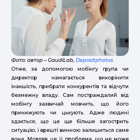
Фото: автор – GaudiLab,
Depositphotos
Отже, за допомогою мобінгу група чи
директор намагається викорінити
інакшість, прибрати конкурентів та відчути
безмежну владу. Сам постраждалий від
мобінгу зазвичай мовчить, що його
принижують чи цькують. Адже людині
здається, що це ще більше загострить
ситуацію, і врешті винною залишиться саме
вона. Мовляв, це її проблема, що не може