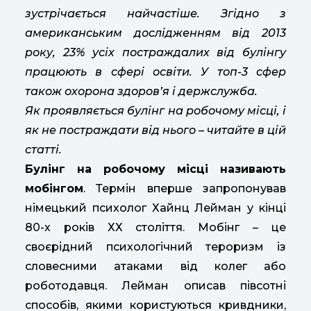
зустрічається найчастіше. Згідно з
американським дослідженням від 2013
року, 23% усіх постраждалих від булінгу
працюють в сфері освіти. У топ-3 сфер
також охорона здоров’я і держслужба.
Як проявляється булінг на робочому місці, і
як не постраждати від нього – читайте в цій
статті.
Булінг на робочому місці називають
мобінгом
. Термін вперше запропонував
німецький психолог Хайнц Лейман у кінці
80-х років ХХ століття. Мобінг – це
своєрідний психологічний тероризм із
словесними атаками від колег або
роботодавця. Лейман описав півсотні
способів, якими користуються кривдники,