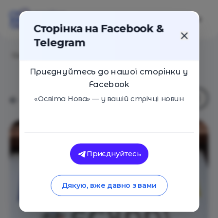
Сторінка на Facebook &
Telegram
Головна
/
Навчальні заклади
/
ALPASCHOOL
Приєднуйтесь до нашої сторінки у
Facebook
«Освіта Нова» — у вашій стрічці новин
Приєднуйтесь
Дякую, вже давно з вами