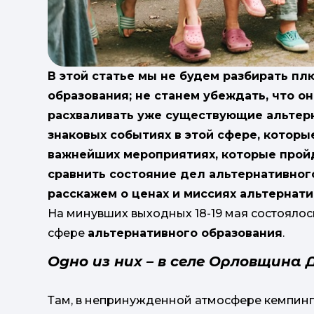
В этой статье мы не будем разбирать п
образования; не станем убеждать, что о
расхваливать уже существующие альтер
знаковых событиях в этой сфере, которые
важнейших мероприятиях, которые прой
сравнить состояние дел альтернативног
расскажем о ценах и миссиях альтернат
На минувших выходных 18-19 мая состоялос
сфере
альтернативного образования
.
Одно из них – в селе Орловщина
Там, в непринужденной атмосфере кемпинг