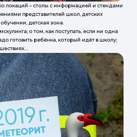
ко локаций – столы с информацией и стендами
плениями представителей школ, детских
обучении, детская зона.
кулинга; о том, как поступать, если ни одна
адо готовить ребёнка, который идёт в школу;
ешествиях…