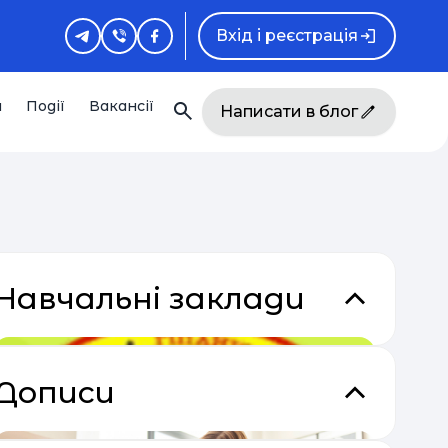
Вхід і реєстрація
и
Події
Вакансії
Написати в блог
Навчальні заклади
Дописи
кладки