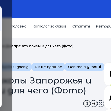
Головна
Каталог закладів
Статті
Автор
 Днепра: что почём и для чего (Фото)
обистий досвід
Як це працює
Освіта в Україні
колы Запорожья и
и для чего (Фото)
Додати в за