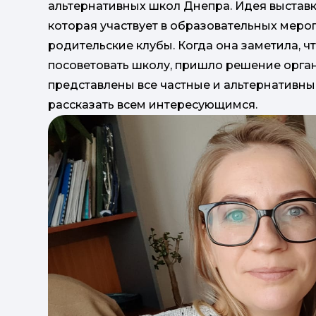
альтернативных школ Днепра. Идея выставк
которая участвует в образовательных меро
родительские клубы. Когда она заметила, ч
посоветовать школу, пришло решение орган
представлены все частные и альтернативны
рассказать всем интересующимся.