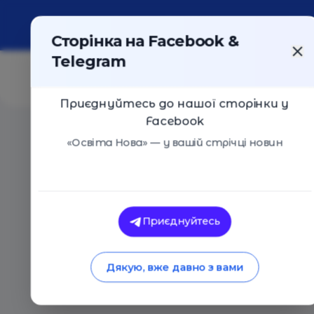
Про портал
Реклама
Контакти
Сторінка на Facebook &
Telegram
Приєднуйтесь до нашої сторінки у
Facebook
Головна
/
Статті
/
Альтернативные школы Запорожья и
«Освіта Нова» — у вашій стрічці новин
Ос
Освіта Нова
Альтернативные ш
Приєднуйтесь
Днепра: что почём 
Дякую, вже давно з вами
28.05.2019
22676
1