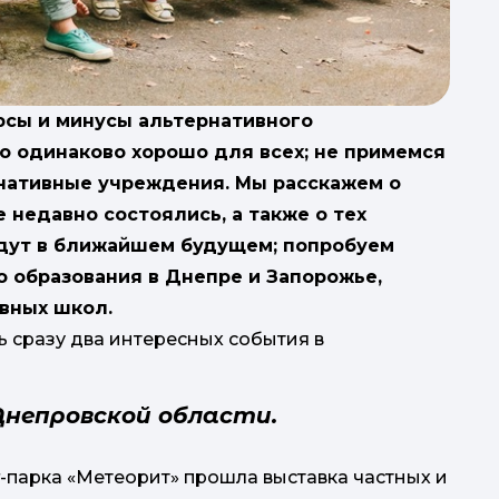
люсы и минусы альтернативного
но одинаково хорошо для всех; не примемся
нативные учреждения. Мы расскажем о
с
 недавно состоялись, а также о тех
дут в ближайшем будущем; попробуем
о образования в Днепре и Запорожье,
підх
ивных школ.
ь сразу два интересных события в
п
 Днепровской области.
час на
-парка «Метеорит» прошла выставка частных и
н