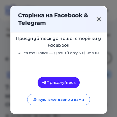
Сторінка на Facebook &
Telegram
Головна
/
Статті
/
7 крутых развивающих
мультфильмов о космосе: смотрите вместе с детьми
Приєднуйтесь до нашої сторінки у
Facebook
«Освіта Нова» — у вашій стрічці новин
Навчальні матеріали
Освіта Нова
Приєднуйтесь
7 крутых развивающих
мультфильмов о космосе:
Дякую, вже давно з вами
смотрите вместе с детьми
30.04.2019
20199
1