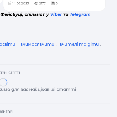
14.07.2023
2177
0
 Фейсбуці, спільнот у
Viber
та
Telegram
 освіти
,
вчимосявчити
,
вчителі та діти
,
РНІ СТАТТІ
имо для вас найцікавіші статті
ЕНТАРІ