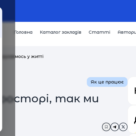
Головна
Каталог закладів
Статті
Автор
и рухаємось у житті
Як це працює
просторі, так ми
Додати в за