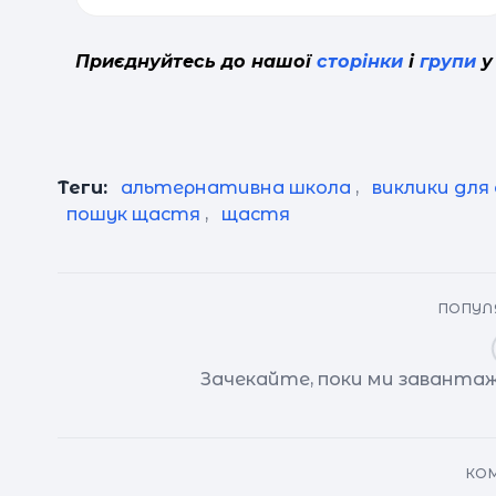
Приєднуйтесь до нашої
сторінки
і
групи
у
Теги:
альтернативна школа
,
виклики для
пошук щастя
,
щастя
ПОПУЛЯ
Зачекайте, поки ми завантаж
КОМ