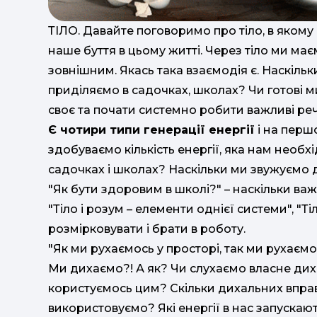
ТІЛО. Давайте поговоримо про тіло, в якому 
наше буття в цьому житті. Через тіло ми маєм
зовнішним. Якась така взаємодія є. Наскіль
приділяємо в садочках, школах? Чи готові м
своє та почати системно робити важливі реч
Є чотири типи генерації енергії
і на перш
здобуваємо кількість енергії, яка нам необ
садочках і школах? Наскільки ми звужуємо д
"Як бути здоровим в школі?" – наскільки ва
"Тіло і розум – елементи однієї системи", "
розмірковувати і брати в роботу.
"Як ми рухаємось у просторі, так ми рухаємос
Ми дихаємо?! А як? Чи слухаємо власне дих
користуємось цим? Скільки дихальних вправ 
використовуємо? Які енергії в нас запускаю