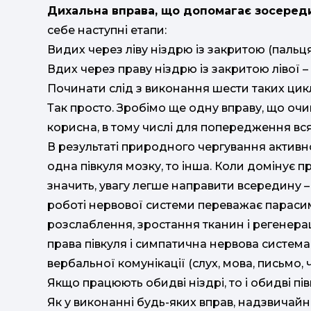
Дихальна вправа, що допомагає зосеред
себе наступні етапи:
Видих через ліву ніздрю із закритою (пальця
Вдих через праву ніздрю із закритою лівої –
Починати слід з виконання шести таких цикл
Так просто. Зробімо ще одну вправу, що очи
корисна, в тому числі для попередження вся
В результаті природного чергування активно
одна півкуля мозку, то інша. Коли домінує пр
значить, увагу легше направити всередину – т
роботі нервової системи переважає парасим
розслаблення, зростання тканин і регенерац
права півкуля і симпатична нервова систем
вербальної комунікації (слух, мова, письмо, 
Якщо працюють обидві ніздрі, то і обидві пів
Як у виконанні будь-яких вправ, надзвичайн