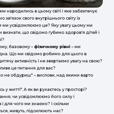
ми народились в цьому світі і яке забезпечує
я
о зв'язок свого внутрішнього світу із
ки ми усвідомлюємо це? Яку увагу цьому ми
и визнати, що свідомо губимо здоров'я дітей і
і?
ому, базовому –
фізичному рівні
– ми
хідна. Що ми свідомо робимо для цього в
н
итячу активність і не звертаємо увагу на свою?
жливе це питання для вас?
Тіло не обдуриш" – вислови, над якими варто
т
від
ь у житті". А як ви рухаєтесь у просторі?
ання, чи усвідомлюємо його силу і
і для чого ми знаємо? І скільки
ться, живуть, підсилюють нас?