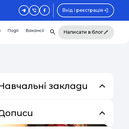
Вхід і реєстрація
и
Події
Вакансії
Написати в блог
Навчальні заклади
Дописи
кладки