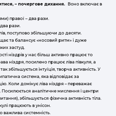
итися, – почергове дихання.
Воно включає в
ми) правої – два рази.
 два рази.
ів, поступово збільшуючи до десяти.
щає та балансує «носовий ритм» і дуже
ких застуд.
ц
сті ніздрів у нас більш активно працює то
ава ніздря, посилено працює ліва півкуля, а
ак збільшується інтуїція, творча активність. У
патична система, яка відповідає за
ію. Коли домінує ліва ніздря – переважає
а. Посилюється аналітичне мислення і центри
читання), збільшується фізична активність тіла.
кулі працюють в унісон.
о важлива системність.