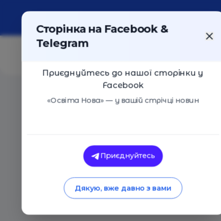
Про портал
Реклама
Контакти
Сторінка на Facebook &
Telegram
Приєднуйтесь до нашої сторінки у
Facebook
Головна
/
Статті
/
Як ми рухаємось у просторі, так м
«Освіта Нова» — у вашій стрічці новин
Наталя Чуприна
Як ми рухаємось у 
Приєднуйтесь
рухаємось у житті
Дякую, вже давно з вами
25.02.2019
4579
0