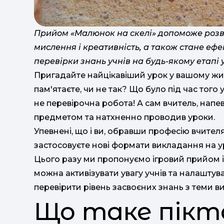
Прийом «Малюнок на скелі» допоможе розви
мислення і креативність, а також стане ефе
перевірки знань учнів на будь-якому етапі 
Пригадайте найцікавіший урок у вашому житті
пам'ятаєте, чи не так? Що було під час того
не перевірочна робота! А сам вчитель, нап
предметом та натхненно проводив уроки.
Упевнені, що і ви, обравши професію вчител
застосовуєте нові формати викладання на у
Цього разу ми пропонуємо ігровий прийом і
можна активізувати увагу учнів та налаштува
перевірити рівень засвоєних знань з теми в
Що таке пікт