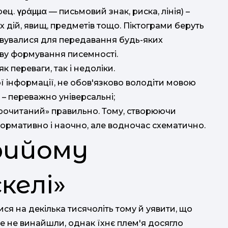
рец. γράμμα — письмовий знак, риска, лінія) –
дій, явищ, предметів тощо. Піктограми беруть
товувалися для передавання будь-яких
нову формування писемності.
 переваги, так і недоліки.
 інформації, не обов'язково володіти мовою
 – переважно універсальні;
«прочитаний» правильно. Тому, створюючи
нформативно і наочно, але водночас схематично.
рийому
келі»
 на декілька тисячоліть тому й уявити, що
ще не винайшли, однак їхнє плем'я досягло