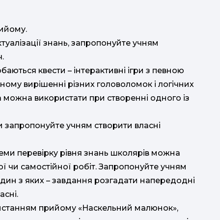
ийому.
ктуалізації знань, запропонуйте учням
.
баються квести – інтерактивні ігри з певною
пному вирішенні різних головоломок і логічних
 можна використати при створенні одного із
и запропонуйте учням створити власні
еми перевірку рівня знань школярів можна
 чи самостійної робіт. Запропонуйте учням
дин з яких – завдання розгадати напередодні
асні.
ристанням прийому «Наскельний малюнок»,