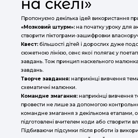
на скелі»
Пропонуємо декілька ідей використання пр
«Мозковий штурм»:
на початку уроку для а
створити піктограми-зашифровки власноруч
Квест:
більшості дітей і дорослих дуже подо
сюжетною лінією, ceнс якої полягає у поета
завдань. Тож принцип наскельного малюнка
завдань.
Творче завдання:
наприкінці вивчення тем
схематичні малюнки.
Командне змагання:
наприкінці вивчення т
провести не лише за допомогою контрольної
командне змагання з декількома етапами, о
підготовлені вчителем коди або створити вл
Підбиваючи підсумки після роботи із вико