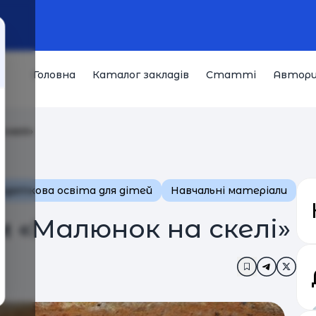
Головна
Каталог закладів
Статті
Автор
скелі»
одаткова освіта для дітей
Навчальні матеріали
 «Малюнок на скелі»
Додати в за