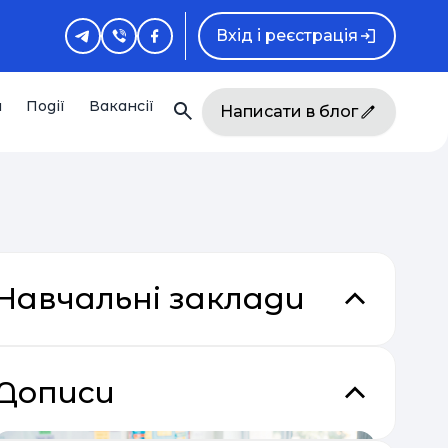
Вхід і реєстрація
и
Події
Вакансії
Написати в блог
Навчальні заклади
Дописи
кладки