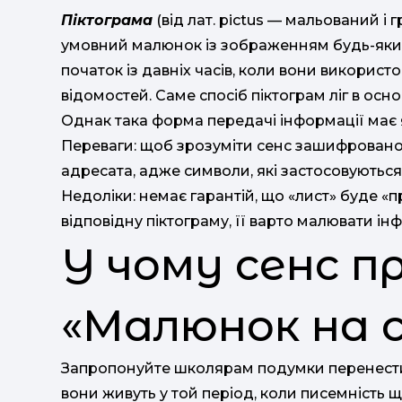
Піктограма
(від лат. pictus — мальований і г
умовний малюнок із зображенням будь-яких 
початок із давніх часів, коли вони викорис
відомостей. Саме спосіб піктограм ліг в ос
Однак така форма передачі інформації має як
Переваги: щоб зрозуміти сенс зашифрованої
адресата, адже символи, які застосовуються
Недоліки: немає гарантій, що «лист» буде 
відповідну піктограму, її варто малювати і
У чому сенс п
«Малюнок на с
Запропонуйте школярам подумки перенестися
вони живуть у той період, коли писемність 