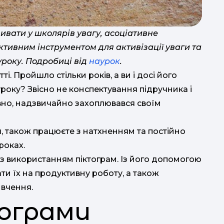
вати у школярів увагу, асоціативне
ктивним інструментом для активізації уваги та
уроку. Подробиці від
наурок
.
. Пройшло стільки років, а ви і досі його
 уроку? Звісно не конспектування підручника і
евно, надзвичайно захоплювався своїм
я, також працюєте з натхненням та постійно
роках.
з використанням піктограм. Із його допомогою
ти їх на продуктивну роботу, а також
ивчення.
ограми