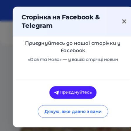
Про портал
Реклама
Контакти
Сторінка на Facebook &
Telegram
Приєднуйтесь до нашої сторінки у
Facebook
Головна
/
Статті
/
Практичний прийом «Малюнок на 
«Освіта Нова» — у вашій стрічці новин
Як це працює
Д
Освіта Нова
Практичний прийом
Приєднуйтесь
18.12.2018
12258
0
Дякую, вже давно з вами