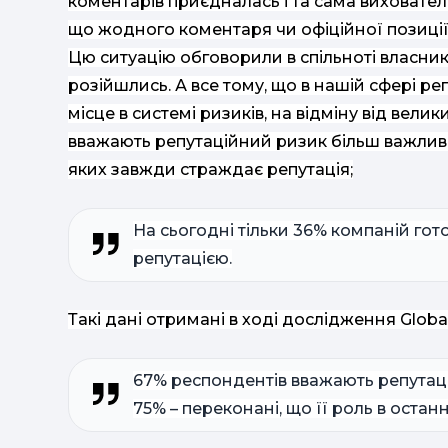
коментарів приєдналась і та сама вихователь
що жодного коментаря чи офіційної позиції в
Цю ситуацію обговорили в спільноті власникі
розійшлись. А все тому, що в нашій сфері ре
місце в системі ризиків, на відміну від вели
вважають репутаційний ризик більш важливим,
яких завжди страждає репутація;
На сьогодні тільки 36% компаній гот
репутацією.
Такі дані отримані в ході дослідження Globa
67% респондентів вважають репутац
75% – переконані, що її роль в остан