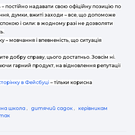
 – постійно надавати свою офіційну позицію по
ння, думки, вжиті заходи – все, що допоможе
 спокою і сили: в жодному разі не дозволяти
ь.
у – мовчання і впевненість, що ситуація
ите добру справу, цього достатньо. Зовсім ні.
ючи гарний продукт, на відновлення репутації
сторінку в Фейсбуці
– тільки корисна
на школа
,
дитячий садок
,
керівникам
стак