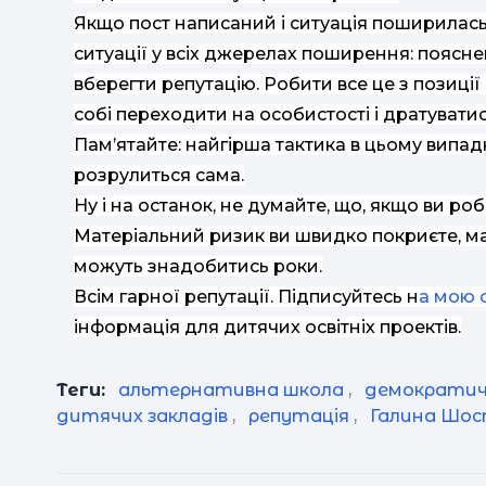
Якщо пост написаний і ситуація поширилась
ситуації у всіх джерелах поширення: поясне
вберегти репутацію. Робити все це з позиції
собі переходити на особистості і дратуватис
Пам’ятайте: найгірша тактика в цьому випадк
розрулиться сама.
Ну і на останок, не думайте, що, якщо ви роб
Матеріальний ризик ви швидко покриєте, ма
можуть знадобитись роки.
Всім гарної репутації. Підписуйтесь н
а мою 
інформація для дитячих освітніх проектів.
Теги:
альтернативна школа
,
демократич
дитячих закладів
,
репутація
,
Галина Шо