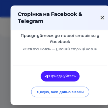
Про портал
Реклама
Контакти
Сторінка на Facebook &
Telegram
Приєднуйтесь до нашої сторінки у
Facebook
Головна
/
Статті
/
Репутація дитячого закладу: як не
«Освіта Нова» — у вашій стрічці новин
Особистий досві
Галина Шостак
Репутація дитячого
Приєднуйтесь
нашкодити і збере
Дякую, вже давно з вами
09.12.2018
5409
0