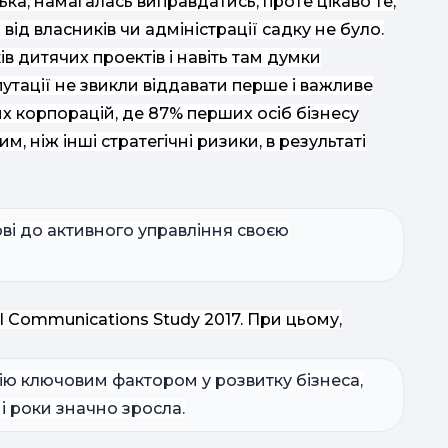
ка, намагалась виправдатись, проте цікаво те,
ід власників чи адміністрації садку не було.
в дитячих проектів і навіть там думки
путації не звикли віддавати перше і важливе
ких корпорацій, де 87% перших осіб бізнесу
 ніж інші стратегічні ризики, в результаті
ові до активного управління своєю
l Communications Study 2017. При цьому,
ію ключовим фактором у розвитку бізнеса,
ні роки значно зросла.