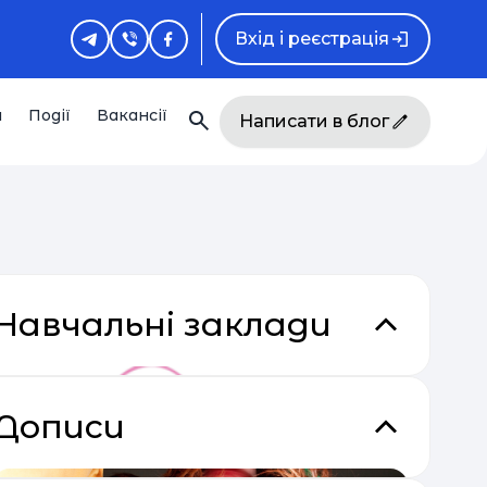
Вхід і реєстрація
и
Події
Вакансії
Написати в блог
Навчальні заклади
Дописи
кладки