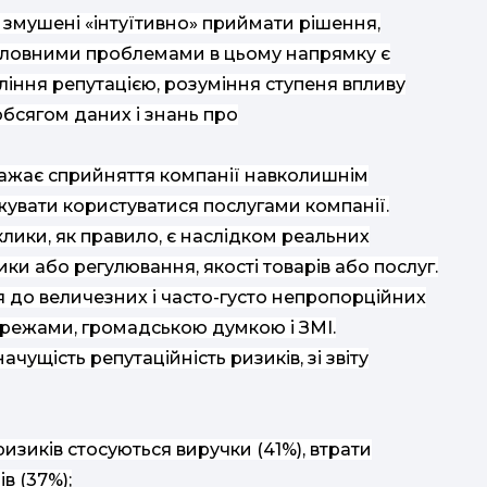
змушені «інтуїтивно» приймати рішення,
оловними проблемами в цьому напрямку є
вління репутацією, розуміння ступеня впливу
бсягом даних і знань про
ражає сприйняття компанії навколишнім
увати користуватися послугами компанії.
иклики, як правило, є наслідком реальних
и або регулювання, якості товарів або послуг.
 до величезних і часто-густо непропорційних
ережами, громадською думкою і ЗМІ.
ачущість репутаційність ризиків, зі звіту
ризиків стосуються виручки (41%), втрати
в (37%);