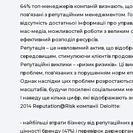
64% топ-менеджерів компаній визнають, що 
пов'язані з репутаційним менеджментом. Г
відсутність достатньої інформації про упра
мас-медіа, можливостей роботи з великим о
ефективний розподіл ресурсів.
Репутація – це невловимий актив, що відоб
середовищем, стимулюючи клієнтів продовж
Репутаційні виклики – «ризик ризиків». Ці в
проблем, пов'язаних з порушенням норм етик
Однак наслідки цих проблем розростаються
масштабів, будучи посилені соціальними м
І наведу ще кілька цифр, які відображають зн
2014
Reputation@Risk компанії
Deloitte:
• найбільші втрати бізнесу від репутаційних 
цінності бренду (41%) і перевірок держоргані