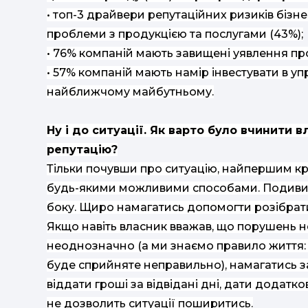
• топ-3 драйвери репутаційних ризиків бізнес
проблеми з продукцією та послугами (43%);
• 76% компаній мають завищені уявлення про р
• 57% компаній мають намір інвестувати в у
найближчому майбутньому.
Ну і до ситуації. Як варто було вчинити
репутацію?
Тільки почувши про ситуацію, найпершим кр
будь-якими можливими способами. Подивити
боку. Щиро намагатись допомогти розібратис
Якщо навіть власник вважав, що порушень н
неоднозначно (а ми знаємо правило життя:
буде сприйняте неправильно), намагатись з
віддати гроші за відвідані дні, дати додатк
не дозволить ситуації поширитись.