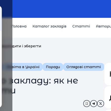
Головна
Каталог закладів
Статті
Автор
 нашкодити і зберегти
д
Освіта в Україні
Поради
Оглядові статті
 закладу: як не
гти
Додати в за