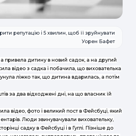
рити репутацію і 5 хвилин, щоб її зруйнувати
Уорен Бафет
 привела дитину в новий садок, а на другий
ила відео з садка і побачила, що вихователька
сунула ліжко так, що дитина вдарилась, а потім
п
в за два відходжені дні, на що власник їй
а відео, фото і великий пост в Фейсбуці, який
оментарів. Люди звинувачували виховательку,
орінці садку в Фейсбуці і в Гуглі. Пізніше до