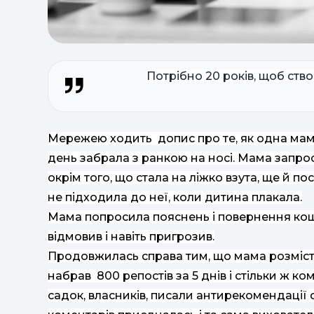
Потрібно 20 років, щоб ство
Мережею ходить допис про те, як одна мама
день забрала з ранкою на носі. Мама запрос
окрім того, що стала на ліжко взута, ще й по
не підходила до неї, коли дитина плакала.
Мама попросила пояснень і повернення кошті
відмовив і навіть пригрозив.
Продовжилась справа тим, що мама розмістил
набрав 800 репостів за 5 днів і стільки ж к
садок, власників, писали антирекомендації ст