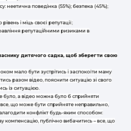
у: неетична поведінка (55%); безпека (45%);
івень і міць своєї репутації;
правління репутаційними ризиками в
 власнику дитячого садка, щоб зберегти свою
оком мало бути зустрітись і заспокоїти маму
сь разом відео, пояснити ситуацію зі свого
ь із ситуацією.
е було, а відео можна було б сприйняти
 все, що може бути сприйняте неправильно,
алагодити конфлікт будь-яким способом:
ову компенсацію, публічно вибачитись – все, що